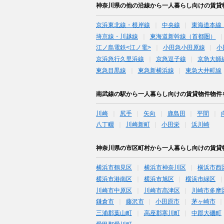
神奈川県の他の沿線から一人暮らし向けの賃貸
京浜東北線・根岸線
中央線
東海道本線
埼京線・川越線
東海道新幹線（首都圏）
江ノ島電鉄<江ノ電>
小田急小田原線
小
京浜急行久里浜線
京急逗子線
京急大師
東急目黒線
東急新横浜線
東急大井町線
南武線の駅から一人暮らし向けの賃貸物件物件
川崎
尻手
矢向
鹿島田
平間
八丁畷
川崎新町
小田栄
浜川崎
神奈川県の市区町村から一人暮らし向けの賃貸
横浜市鶴見区
横浜市神奈川区
横浜市西
横浜市港南区
横浜市旭区
横浜市緑区
川崎市中原区
川崎市高津区
川崎市多摩
鎌倉市
藤沢市
小田原市
茅ヶ崎市
三浦郡葉山町
高座郡寒川町
中郡大磯町