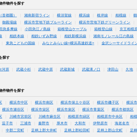
物件物件を探す
（首都圏）
湘南新宿ライン
横須賀線
横浜線
根岸線
相模線
御殿場線
横浜市営地下鉄ブルーライン
横浜市営地下鉄グリーンライン
田急多摩線
小田急江ノ島線
箱根登山ケーブル
箱根登山線
京王相模
線
相鉄本線
相鉄いずみ野線
相鉄新横浜線
湘南モノレール江の島線
東急こどもの国線
みなとみらい線<横浜高速鉄道>
金沢シーサイドライ
を探す
向河原
武蔵小杉
武蔵中原
武蔵新城
武蔵溝ノ口
津田山
久地
物件物件を探す
区
横浜市中区
横浜市南区
横浜市保土ケ谷区
横浜市磯子区
横浜
横浜市瀬谷区
横浜市栄区
横浜市泉区
横浜市青葉区
横浜市都筑区
区
川崎市宮前区
川崎市麻生区
相模原市緑区
相模原市中央区
相
逗子市
三浦市
秦野市
厚木市
大和市
伊勢原市
海老名市
中郡二宮町
足柄上郡大井町
足柄上郡松田町
足柄上郡山北町
足