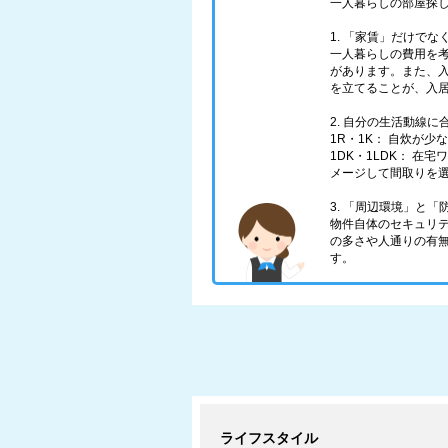
一人暮らしの部屋探
1. 「家賃」だけで
一人暮らしの費用を
があります。また、
を立てることが、入
2. 自分の生活動線
1R・1K： 自炊が
1DK・1LDK： 
メージして間取りを
3. 「周辺環境」と
物件自体のセキュリ
の多さや人通りの有
す。
ライフスタイル