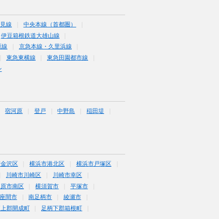
鶴見線
中央本線（首都圏）
伊豆箱根鉄道大雄山線
原線
京急本線・久里浜線
東急東横線
東急田園都市線
ン
宿河原
登戸
中野島
稲田堤
市金沢区
横浜市港北区
横浜市戸塚区
川崎市川崎区
川崎市幸区
模原市南区
横須賀市
平塚市
座間市
南足柄市
綾瀬市
柄上郡開成町
足柄下郡箱根町