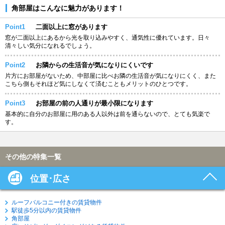
角部屋はこんなに魅力があります！
Point1
二面以上に窓があります
窓が二面以上にあるから光を取り込みやすく、通気性に優れています。日々
清々しい気分になれるでしょう。
Point2
お隣からの生活音が気になりにくいです
片方にお部屋がないため、中部屋に比べお隣の生活音が気になりにくく、また
こちら側もそれほど気にしなくて済むこともメリットのひとつです。
Point3
お部屋の前の人通りが最小限になります
基本的に自分のお部屋に用のある人以外は前を通らないので、とても気楽で
す。
その他の特集一覧
位置･広さ
ルーフバルコニー付きの賃貸物件
駅徒歩5分以内の賃貸物件
角部屋