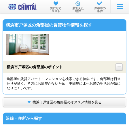
お部屋を探す
気になる
最近見た
保存中の
リスト
物件
条件
沿線・駅から
横浜市戸塚区の角部屋の賃貸物件情報を探す
住所から
家賃相場から
通勤通学時間から
物件特集から
横浜市戸塚区の角部屋のポイント
不動産会社から
角部屋の賃貸アパート・マンションを検索できる特集です。角部屋は日当
たりが良く、片方にお部屋がないため、中部屋に比べお隣の生活音が気に
TOP
なりにくいです。
横浜市戸塚区の角部屋のオススメ情報を見る
沿線・住所から探す