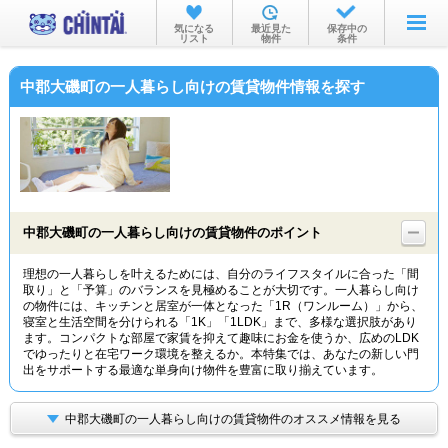
お部屋を探す
気になる
最近見た
保存中の
リスト
物件
条件
沿線・駅から
中郡大磯町の一人暮らし向けの賃貸物件情報を探す
住所から
家賃相場から
通勤通学時間から
物件特集から
中郡大磯町の一人暮らし向けの賃貸物件のポイント
不動産会社から
理想の一人暮らしを叶えるためには、自分のライフスタイルに合った「間
取り」と「予算」のバランスを見極めることが大切です。一人暮らし向け
TOP
の物件には、キッチンと居室が一体となった「1R（ワンルーム）」から、
寝室と生活空間を分けられる「1K」「1LDK」まで、多様な選択肢があり
ます。コンパクトな部屋で家賃を抑えて趣味にお金を使うか、広めのLDK
でゆったりと在宅ワーク環境を整えるか。本特集では、あなたの新しい門
出をサポートする最適な単身向け物件を豊富に取り揃えています。
中郡大磯町の一人暮らし向けの賃貸物件のオススメ情報を見る