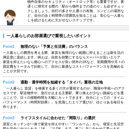
物件自体のセキュリティ（オートロック等）も重要ですが、夜
遅くに帰宅する際の「駅から物件までの道のり」も必ずチェッ
クしましょう。街灯の多さや人通りの有無、コンビニの場所な
ど、自分の歩く時間帯の雰囲気を知ることは、安心な一人暮ら
しを続けるために欠かせないステップです。
一人暮らしのお部屋選びで重視したいポイント
Point1
無理のない「予算と生活費」のバランス
一人暮らしの費用を考える際、家賃を無理のない範囲に抑えることは新生活の
満足度に直結します。例えば、自炊を頻繁にするならスーパーが近いエリア、
家賃を抑えたいなら都心へのアクセスが良い郊外の1Kなど、初期費用や月々の
固定費をトータルで比較して、自分に最適なコストパフォーマンスを見極める
ことが大切です。
Point2
通勤・通学時間を短縮する「タイパ」重視の立地
「一人暮らし 賃貸」を検索する多くの方が重視するのが、職場や学校へのアク
セスです。駅近物件や、急行が止まる主要駅、乗り換えが少ない路線などを選
ぶことで、日々の移動時間を大幅にカットできます。自分にとっての「タイム
パフォーマンス（時間対効果）」を意識したエリア選びが、ゆとりある毎日を
作ります。
Point3
ライフスタイルに合わせた「間取り」の選択
居室とキッチンが一体で家賃を抑えやすい「ワンルーム」から、寝室と生活空
間を完全に分けられる「1K」「1LDK」まで、過ごし方に合わせて選べます。