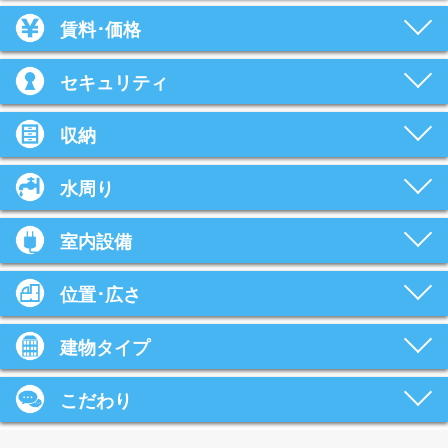
賃料･価格
セキュリティ
収納
水周り
室内設備
位置･広さ
建物タイプ
こだわり