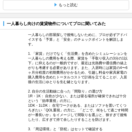
もっと読む
一人暮らし向けの賃貸物件についてプロに聞いてみた
一人暮らしの部屋探しで後悔しないために、プロが必ずアドバ
イスする「予算」と「安全」のチェックポイントを解説しま
す。
1. 「家賃」だけでなく「生活費」を含めたシミュレーションを
一人暮らしの費用を考える際、家賃を「手取り収入の3分の1以
下」に抑えるのが一般的ですが、最近は光熱費や通信費の値上
がりも考慮する必要があります。また、入居時には家賃の4〜6
ヶ月分程度の初期費用がかかるため、引越し料金や家具家電の
購入費用を含めたトータルコストで計画を立てることが、入居
後の生活にゆとりを生む鍵となります。
2. 自分の生活動線に合った「間取り」の選び方
1R・1K： 自炊が少ない、または寝る場所が確保できれば十分
という「効率重視」の方に。
1DK・1LDK： 在宅ワークがある、またはソファを置いてくつ
ろぎたい「QOL重視」の方に。 「どこで、何をして過ごす時間
が一番長いか」をイメージして間取りを選ぶと、狭すぎて後悔
したり、広すぎて持て余したりすることを防げます。
3. 「周辺環境」と「防犯」はセットで確認する