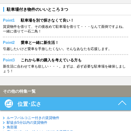
駐車場付き物件のいいところ３つ
Point1
駐車場を別で探さなくて良い！
賃貸物件を借りて、その後改めて駐車場を借りて・・・なんて面倒ですよね。
一緒に借りて一石二鳥！
Point2
愛車と一緒に新生活！
引越したいけど愛車を手放したくない。そんなあなたを応援します。
Point3
これから車の購入を考えている方も
新生活に合わせて車も欲しい・・・。まずは、必ず必要な駐車場を確保しまし
ょう！
その他の特集一覧
位置･広さ
ルーフバルコニー付きの賃貸物件
駅徒歩5分以内の賃貸物件
角部屋