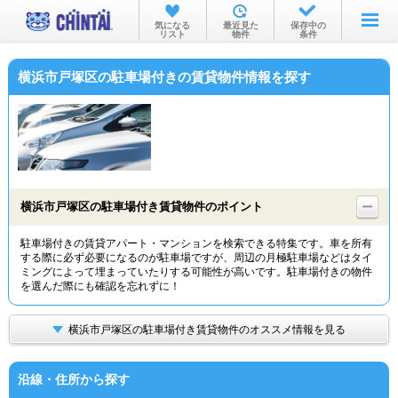
お部屋を探す
気になる
最近見た
保存中の
リスト
物件
条件
沿線・駅から
横浜市戸塚区の駐車場付きの賃貸物件情報を探す
住所から
家賃相場から
通勤通学時間から
物件特集から
横浜市戸塚区の駐車場付き賃貸物件のポイント
不動産会社から
駐車場付きの賃貸アパート・マンションを検索できる特集です。車を所有
する際に必ず必要になるのが駐車場ですが、周辺の月極駐車場などはタイ
TOP
ミングによって埋まっていたりする可能性が高いです。駐車場付きの物件
を選んだ際にも確認を忘れずに！
横浜市戸塚区の駐車場付き賃貸物件のオススメ情報を見る
沿線・住所から探す