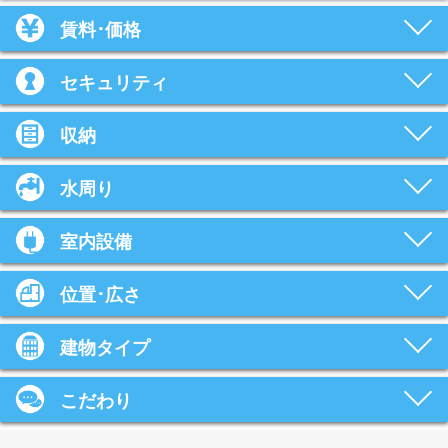
賃料･価格
セキュリティ
収納
水周り
室内設備
位置･広さ
建物タイプ
こだわり