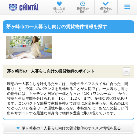
お部屋を探す
気になる
最近見た
保存中の
リスト
物件
条件
沿線・駅から
茅ヶ崎市の一人暮らし向けの賃貸物件情報を探す
住所から
家賃相場から
通勤通学時間から
物件特集から
茅ヶ崎市の一人暮らし向けの賃貸物件のポイント
不動産会社から
理想の一人暮らしを叶えるためには、自分のライフスタイルに合った「間
取り」と「予算」のバランスを見極めることが大切です。一人暮らし向け
TOP
の物件には、キッチンと居室が一体となった「1R（ワンルーム）」から、
寝室と生活空間を分けられる「1K」「1LDK」まで、多様な選択肢があり
ます。コンパクトな部屋で家賃を抑えて趣味にお金を使うか、広めのLDK
でゆったりと在宅ワーク環境を整えるか。本特集では、あなたの新しい門
出をサポートする最適な単身向け物件を豊富に取り揃えています。
茅ヶ崎市の一人暮らし向けの賃貸物件のオススメ情報を見る