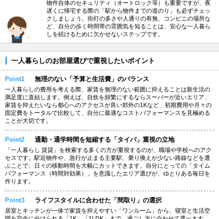
物件自体のセキュリティ（オートロック等）も重要ですが、夜
遅くに帰宅する際の「駅から物件までの道のり」も必ずチェッ
クしましょう。街灯の多さや人通りの有無、コンビニの場所な
ど、自分の歩く時間帯の雰囲気を知ることは、安心な一人暮ら
しを続けるために欠かせないステップです。
一人暮らしのお部屋選びで重視したいポイント
Point1
無理のない「予算と生活費」のバランス
一人暮らしの費用を考える際、家賃を無理のない範囲に抑えることは新生活の
満足度に直結します。例えば、自炊を頻繁にするならスーパーが近いエリア、
家賃を抑えたいなら都心へのアクセスが良い郊外の1Kなど、初期費用や月々の
固定費をトータルで比較して、自分に最適なコストパフォーマンスを見極める
ことが大切です。
Point2
通勤・通学時間を短縮する「タイパ」重視の立地
「一人暮らし 賃貸」を検索する多くの方が重視するのが、職場や学校へのアク
セスです。駅近物件や、急行が止まる主要駅、乗り換えが少ない路線などを選
ぶことで、日々の移動時間を大幅にカットできます。自分にとっての「タイム
パフォーマンス（時間対効果）」を意識したエリア選びが、ゆとりある毎日を
作ります。
Point3
ライフスタイルに合わせた「間取り」の選択
居室とキッチンが一体で家賃を抑えやすい「ワンルーム」から、寝室と生活空
間を完全に分けられる「1K」「1LDK」まで、過ごし方に合わせて選べます。