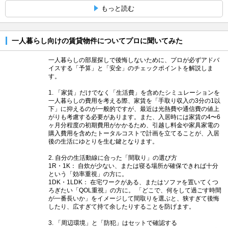
もっと読む
一人暮らし向けの賃貸物件についてプロに聞いてみた
一人暮らしの部屋探しで後悔しないために、プロが必ずアドバ
イスする「予算」と「安全」のチェックポイントを解説しま
す。
1. 「家賃」だけでなく「生活費」を含めたシミュレーションを
一人暮らしの費用を考える際、家賃を「手取り収入の3分の1以
下」に抑えるのが一般的ですが、最近は光熱費や通信費の値上
がりも考慮する必要があります。また、入居時には家賃の4〜6
ヶ月分程度の初期費用がかかるため、引越し料金や家具家電の
購入費用を含めたトータルコストで計画を立てることが、入居
後の生活にゆとりを生む鍵となります。
2. 自分の生活動線に合った「間取り」の選び方
1R・1K： 自炊が少ない、または寝る場所が確保できれば十分
という「効率重視」の方に。
1DK・1LDK： 在宅ワークがある、またはソファを置いてくつ
ろぎたい「QOL重視」の方に。 「どこで、何をして過ごす時間
が一番長いか」をイメージして間取りを選ぶと、狭すぎて後悔
したり、広すぎて持て余したりすることを防げます。
3. 「周辺環境」と「防犯」はセットで確認する