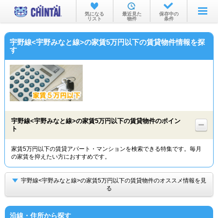
お部屋を探す
気になる
最近見た
保存中の
リスト
物件
条件
沿線・駅から
宇野線<宇野みなと線>の家賃5万円以下の賃貸物件情報を探
住所から
す
家賃相場から
通勤通学時間から
物件特集から
宇野線<宇野みなと線>の家賃5万円以下の賃貸物件のポイン
不動産会社から
ト
TOP
家賃5万円以下の賃貸アパート・マンションを検索できる特集です。毎月
の家賃を抑えたい方におすすめです。
宇野線<宇野みなと線>の家賃5万円以下の賃貸物件のオススメ情報を見
る
沿線・住所から探す