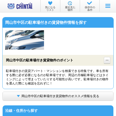
お部屋を探す
気になる
最近見た
保存中の
リスト
物件
条件
沿線・駅から
岡山市中区の駐車場付きの賃貸物件情報を探す
住所から
家賃相場から
通勤通学時間から
物件特集から
岡山市中区の駐車場付き賃貸物件のポイント
不動産会社から
駐車場付きの賃貸アパート・マンションを検索できる特集です。車を所有
する際に必ず必要になるのが駐車場ですが、周辺の月極駐車場などはタイ
TOP
ミングによって埋まっていたりする可能性が高いです。駐車場付きの物件
を選んだ際にも確認を忘れずに！
岡山市中区の駐車場付き賃貸物件のオススメ情報を見る
沿線・住所から探す