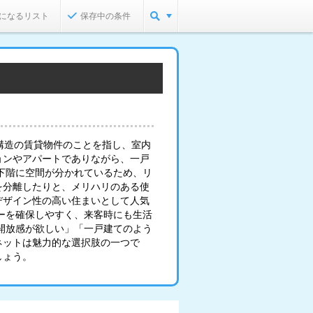
になるリスト
保存中の条件
構造の賃貸物件のことを指し、室内
ョンやアパートでありながら、一戸
下階に空間が分かれているため、リ
を分離したりと、メリハリのある使
デザイン性の高い住まいとして人気
ーを確保しやすく、来客時にも生活
開放感が欲しい」「一戸建てのよう
ネットは魅力的な選択肢の一つで
しょう。