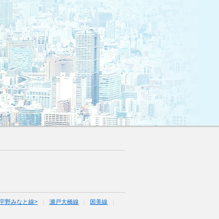
宇野みなと線>
瀬戸大橋線
因美線