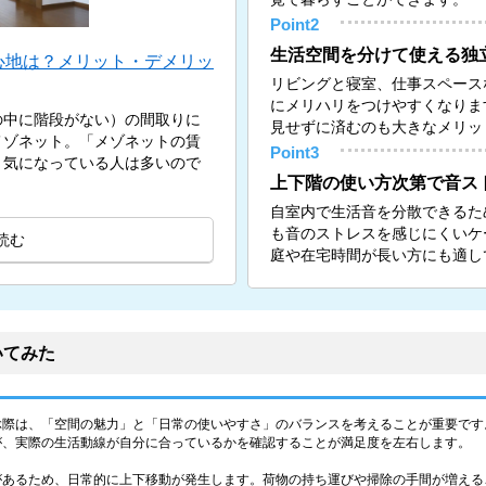
Point2
生活空間を分けて使える独
心地は？メリット・デメリッ
リビングと寝室、仕事スペース
にメリハリをつけやすくなりま
の中に階段がない）の間取りに
見せずに済むのも大きなメリッ
メゾネット。「メゾネットの賃
Point3
と気になっている人は多いので
上下階の使い方次第で音ス
自室内で生活音を分散できるた
も音のストレスを感じにくいケ
読む
庭や在宅時間が長い方にも適し
いてみた
ぶ際は、「空間の魅力」と「日常の使いやすさ」のバランスを考えることが重要です
が、実際の生活動線が自分に合っているかを確認することが満足度を左右します。
があるため、日常的に上下移動が発生します。荷物の持ち運びや掃除の手間が増える