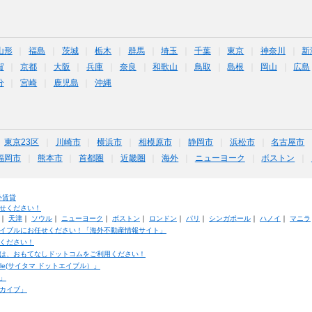
山形
福島
茨城
栃木
群馬
埼玉
千葉
東京
神奈川
新
賀
京都
大阪
兵庫
奈良
和歌山
鳥取
島根
岡山
広島
分
宮崎
鹿児島
沖縄
東京23区
川崎市
横浜市
相模原市
静岡市
浜松市
名古屋市
福岡市
熊本市
首都圏
近畿圏
海外
ニューヨーク
ボストン
外賃貸
せください！
｜
天津
｜
ソウル
｜
ニューヨーク
｜
ボストン
｜
ロンドン
｜
パリ
｜
シンガポール
｜
ハノイ
｜
マニラ
イブルにお任せください！「海外不動産情報サイト」
ください！
は、おもてなしドットコムをご利用ください！
ble(サイタマ ドットエイブル）」
」
カイブ」