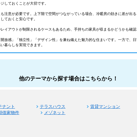
ージしておくことが大切です。
にも注意が必要です。上下階で空間がつながっている場合、冷暖房の効きに差が出る
クしておくと安心です。
やレイアウトが制限されるケースもあるため、手持ちの家具が収まるかどうかも確認
「開放感」「独立性」「デザイン性」を兼ね備えた魅力的な住まいです。一方で、日
高い暮らしを実現できます。
他のテーマから探す場合はこちらから！
テナント
テラスハウス
賃貸マンション
期借家物件
メゾネット