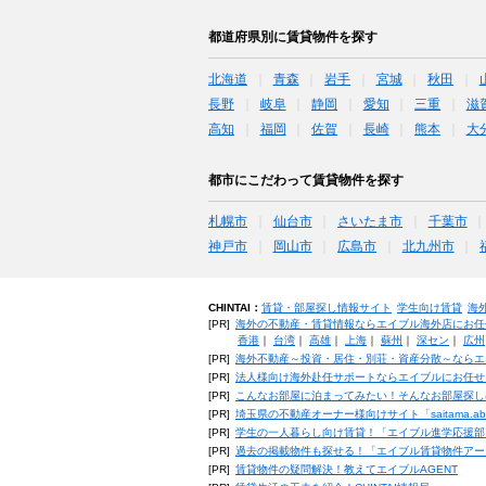
都道府県別に賃貸物件を探す
北海道
青森
岩手
宮城
秋田
長野
岐阜
静岡
愛知
三重
滋
高知
福岡
佐賀
長崎
熊本
大
都市にこだわって賃貸物件を探す
札幌市
仙台市
さいたま市
千葉市
神戸市
岡山市
広島市
北九州市
CHINTAI：
賃貸・部屋探し情報サイト
学生向け賃貸
海
[PR]
海外の不動産・賃貸情報ならエイブル海外店にお任
香港
｜
台湾
｜
高雄
｜
上海
｜
蘇州
｜
深セン
｜
広州
[PR]
海外不動産～投資・居住・別荘・資産分散～ならエ
[PR]
法人様向け海外赴任サポートならエイブルにお任せ
[PR]
こんなお部屋に泊まってみたい！そんなお部屋探し
[PR]
埼玉県の不動産オーナー様向けサイト「saitama.a
[PR]
学生の一人暮らし向け賃貸！「エイブル進学応援部
[PR]
過去の掲載物件も探せる！「エイブル賃貸物件アー
[PR]
賃貸物件の疑問解決！教えてエイブルAGENT