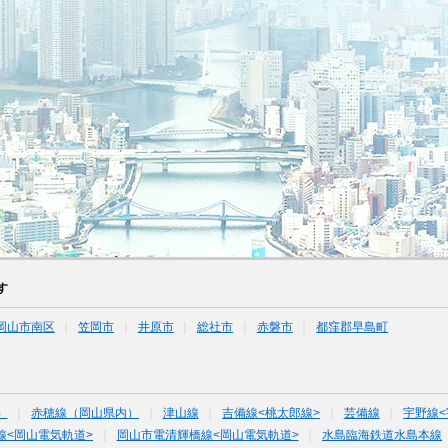
す
岡山市南区
笠岡市
井原市
総社市
赤磐市
都窪郡早島町
）
赤穂線（岡山県内）
津山線
吉備線<桃太郎線>
芸備線
宇野線<
線<岡山電気軌道>
岡山市電清輝橋線<岡山電気軌道>
水島臨海鉄道水島本線