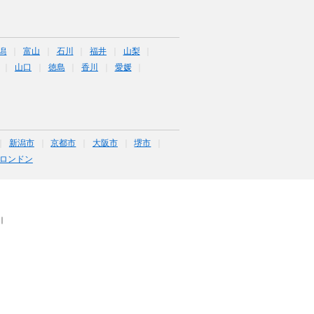
潟
富山
石川
福井
山梨
山口
徳島
香川
愛媛
新潟市
京都市
大阪市
堺市
ロンドン
｜