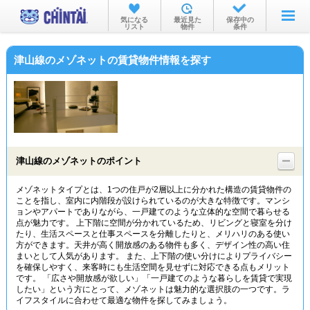
お部屋を探す
気になる
最近見た
保存中の
リスト
物件
条件
沿線・駅から
津山線のメゾネットの賃貸物件情報を探す
住所から
家賃相場から
通勤通学時間から
物件特集から
津山線のメゾネットのポイント
不動産会社から
メゾネットタイプとは、1つの住戸が2層以上に分かれた構造の賃貸物件の
ことを指し、室内に内階段が設けられているのが大きな特徴です。マンシ
TOP
ョンやアパートでありながら、一戸建てのような立体的な空間で暮らせる
点が魅力です。 上下階に空間が分かれているため、リビングと寝室を分け
たり、生活スペースと仕事スペースを分離したりと、メリハリのある使い
方ができます。天井が高く開放感のある物件も多く、デザイン性の高い住
まいとして人気があります。 また、上下階の使い分けによりプライバシー
を確保しやすく、来客時にも生活空間を見せずに対応できる点もメリット
です。 「広さや開放感が欲しい」「一戸建てのような暮らしを賃貸で実現
したい」という方にとって、メゾネットは魅力的な選択肢の一つです。ラ
イフスタイルに合わせて最適な物件を探してみましょう。