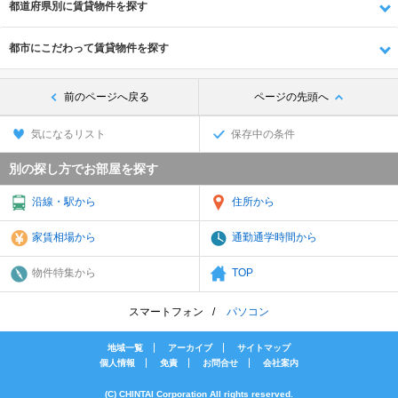
都道府県別に賃貸物件を探す
都市にこだわって賃貸物件を探す
前のページへ戻る
ページの先頭へ
気になるリスト
保存中の条件
別の探し方でお部屋を探す
沿線・駅から
住所から
家賃相場から
通勤通学時間から
物件特集から
TOP
スマートフォン
パソコン
地域一覧
アーカイブ
サイトマップ
個人情報
免責
お問合せ
会社案内
(C) CHINTAI Corporation All rights reserved.