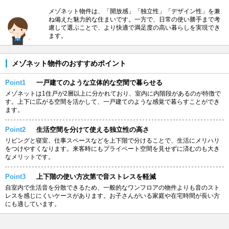
メゾネット物件は、「開放感」「独立性」「デザイン性」を兼
ね備えた魅力的な住まいです。一方で、日常の使い勝手まで考
慮して選ぶことで、より快適で満足度の高い暮らしを実現でき
ます。
メゾネット物件のおすすめポイント
Point1
一戸建てのような立体的な空間で暮らせる
メゾネットは1住戸が2層以上に分かれており、室内に内階段があるのが特徴で
す。上下に広がる空間を活かして、一戸建てのような感覚で暮らすことができ
ます。
Point2
生活空間を分けて使える独立性の高さ
リビングと寝室、仕事スペースなどを上下階で分けることで、生活にメリハリ
をつけやすくなります。来客時にもプライベート空間を見せずに済むのも大き
なメリットです。
Point3
上下階の使い方次第で音ストレスを軽減
自室内で生活音を分散できるため、一般的なワンフロアの物件よりも音のスト
レスを感じにくいケースがあります。お子さんがいる家庭や在宅時間が長い方
にも適しています。