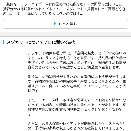
一般的なフラットタイプ（＝お部屋の中に階段がない）の間取りに比べると、
賛否分かれる印象のあるメゾネット。「メゾネットの賃貸物件って実際どうな
の……！？」と気になっている人は多いのでは？...
もっと読む
メゾネットについてプロに聞いてみた
メゾネット物件を選ぶ際は、「空間の魅力」と「日常の使いや
すさ」のバランスを考えることが重要です。見た目の開放感や
デザイン性に惹かれて選ぶ方も多いですが、実際の生活動線が
自分に合っているかを確認することが満足度を左右します。
例えば、室内に階段があるため、日常的に上下移動が発生しま
す。荷物の持ち運びや掃除の手間が増えることもあるため、生
活スタイルに合っているかを事前にイメージしておくことが大
切です。
また、エアコン効率にも注意が必要です。上下階で空間がつな
がっている場合、冷暖房の効きに差が出ることがあります。断
熱性や空調設備の配置も内見時にチェックしておくと安心で
す。
さらに、家具の配置やレイアウトが制限されるケースもあるた
め、手持ちの家具が収まるかどうかも確認しておきましょう。