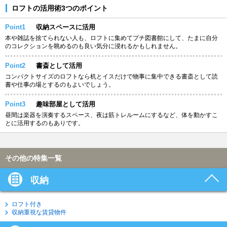
ロフトの活用術3つのポイント
Point1
収納スペースに活用
本や雑誌を捨てられない人も、ロフトに集めてプチ図書館にして、たまに自分
のコレクションを眺めるのも良い気分に浸れるかもしれません。
Point2
書斎として活用
コンパクトサイズのロフトなら机とイスだけで物事に集中できる書斎として読
書や仕事の場とするのもよいでしょう。
Point3
趣味部屋として活用
昼間は楽器を演奏するスペース、夜は筋トレルームにするなど、体を動かすこ
とに活用するのもありです。
その他の特集一覧
収納
ロフト付き
収納重視な賃貸物件