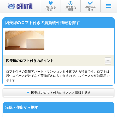
お部屋を探す
気になる
最近見た
保存中の
リスト
物件
条件
沿線・駅から
因美線のロフト付きの賃貸物件情報を探す
住所から
家賃相場から
通勤通学時間から
物件特集から
因美線のロフト付きのポイント
不動産会社から
ロフト付きの賃貸アパート・マンションを検索できる特集です。ロフトは
居住スペースだけでなく荷物置きにもできるので、スペースを有効活用で
TOP
きます！
因美線のロフト付きのオススメ情報を見る
沿線・住所から探す