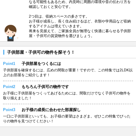
なる可能性もあるため、内見時に周囲の環境や音の伝わり方を
確認しておくと安心です。
2つ目は、収納スペースの多さです。
お子様が成長し、長く住み続けるほど、衣類や学用品など収納
するアイテムは増えていきます。
将来を見据えて、ご家族全員が無理なく快適に暮らせる子供部
屋・子供可の賃貸物件を選びましょう。
子供部屋・子供可の物件を探そう！
Point1
子供部屋をつくるには
子供部屋を確保するには、広めの間取が重要！ですので、この特集では2LDK以
上のお部屋をご紹介します！
Point2
もちろん子供可の物件です
お子様に子供部屋をつくってあげるためには、間取だけでなく子供可の物件を
取り揃えました！
Point3
お子様の成長に合わせた部屋探し
一口に子供部屋といっても、お子様の要望はさまざま。ぜひこの特集でぴった
りの物件を見つけてください！