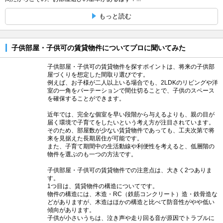
もっと読む
子供部屋・子供可の賃貸物件についてプロに聞いてみた
子供部屋・子供可の賃貸物件を探すポイントは、将来の子供部
屋づくりを想定した間取り選びです。
例えば、お子様が二人以上いる場合でも、2LDKのリビングや洋
室の一角をパーテーションで間仕切ることで、子供のスペース
を確保することができます。
近年では、完全な個室を早い段階から与えるよりも、親の目が
届く環境で子育てをしたいという考え方が注目されています。
そのため、部屋数が少ない賃貸物件であっても、工夫次第で将
来を見据えた長期居住が可能です。
また、子育て期間中の生活動線や利便性を考えると、低層階の
物件を選ぶのも一つの方法です。
子供部屋・子供可の賃貸物件での注意点は、大きく2つありま
す。
1つ目は、賃貸物件の構造についてです。
物件の構造には、木造・RC（鉄筋コンクリート）造・鉄骨造な
どがありますが、木造はほかの構造と比べて防音性がやや低い
傾向があります。
子供が小さいうちは、泣き声や走り回る音が原因でトラブルに