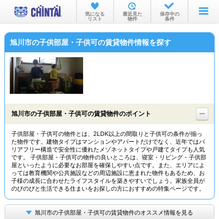
お部屋を探す
気になる
最近見た
保存中の
リスト
物件
条件
沿線・駅から
旭川市の子供部屋・子供可の賃貸物件情報を探す
住所から
家賃相場から
通勤通学時間から
物件特集から
旭川市の子供部屋・子供可の賃貸物件のポイント
不動産会社から
子供部屋・子供可の物件とは、2LDK以上の間取りと子供可の条件が揃っ
た物件です。建物タイプはマンションやアパートだけでなく、近年ではバ
TOP
リアフリー構造で安全性に優れたメゾネットタイプや戸建てタイプも人気
です。 子供部屋・子供可の物件の良いところは、寝室・リビング・子供部
屋といったように必要なお部屋を確保しやすい点です。また、エリアによ
っては教育機関や公共施設などの周辺施設に恵まれた物件もあるため、お
子様の成長に合わせたライフスタイルを築きやすいでしょう。家族全員が
のびのびと生活できる住まいをお探しの方におすすめの特集ページです。
旭川市の子供部屋・子供可の賃貸物件のオススメ情報を見る