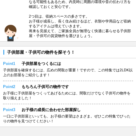
なる可能性もあるため、内見時に周囲の環境や音の伝わり方を
確認しておくと安心です。
2つ目は、収納スペースの多さです。
お子様が成長し、長く住み続けるほど、衣類や学用品など収納
するアイテムは増えていきます。
将来を見据えて、ご家族全員が無理なく快適に暮らせる子供部
屋・子供可の賃貸物件を選びましょう。
子供部屋・子供可の物件を探そう！
Point1
子供部屋をつくるには
子供部屋を確保するには、広めの間取が重要！ですので、この特集では2LDK以
上のお部屋をご紹介します！
Point2
もちろん子供可の物件です
お子様に子供部屋をつくってあげるためには、間取だけでなく子供可の物件を
取り揃えました！
Point3
お子様の成長に合わせた部屋探し
一口に子供部屋といっても、お子様の要望はさまざま。ぜひこの特集でぴった
りの物件を見つけてください！