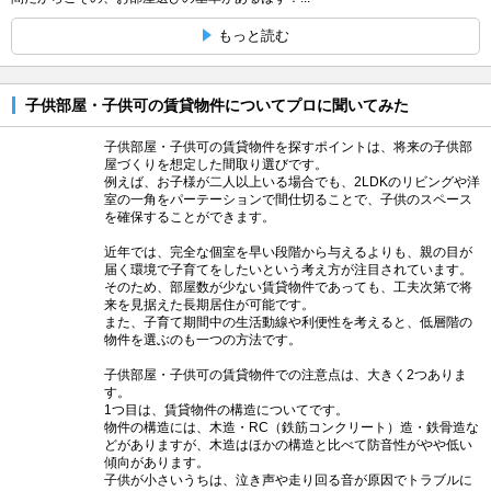
もっと読む
子供部屋・子供可の賃貸物件についてプロに聞いてみた
子供部屋・子供可の賃貸物件を探すポイントは、将来の子供部
屋づくりを想定した間取り選びです。
例えば、お子様が二人以上いる場合でも、2LDKのリビングや洋
室の一角をパーテーションで間仕切ることで、子供のスペース
を確保することができます。
近年では、完全な個室を早い段階から与えるよりも、親の目が
届く環境で子育てをしたいという考え方が注目されています。
そのため、部屋数が少ない賃貸物件であっても、工夫次第で将
来を見据えた長期居住が可能です。
また、子育て期間中の生活動線や利便性を考えると、低層階の
物件を選ぶのも一つの方法です。
子供部屋・子供可の賃貸物件での注意点は、大きく2つありま
す。
1つ目は、賃貸物件の構造についてです。
物件の構造には、木造・RC（鉄筋コンクリート）造・鉄骨造な
どがありますが、木造はほかの構造と比べて防音性がやや低い
傾向があります。
子供が小さいうちは、泣き声や走り回る音が原因でトラブルに