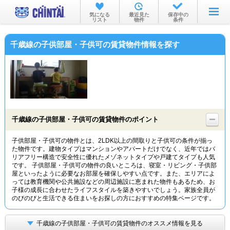
お部屋を探す
気になる
最近見た
保存中の
リスト
物件
条件
沿線・駅から
千歳線の子供部屋・子供可の賃貸物件情報を探す
住所から
家賃相場から
通勤通学時間から
物件特集から
千歳線の子供部屋・子供可の賃貸物件のポイント
不動産会社から
子供部屋・子供可の物件とは、2LDK以上の間取りと子供可の条件が揃っ
た物件です。建物タイプはマンションやアパートだけでなく、近年ではバ
TOP
リアフリー構造で安全性に優れたメゾネットタイプや戸建てタイプも人気
です。 子供部屋・子供可の物件の良いところは、寝室・リビング・子供部
屋といったように必要なお部屋を確保しやすい点です。また、エリアによ
っては教育機関や公共施設などの周辺施設に恵まれた物件もあるため、お
子様の成長に合わせたライフスタイルを築きやすいでしょう。家族全員が
のびのびと生活できる住まいをお探しの方におすすめの特集ページです。
千歳線の子供部屋・子供可の賃貸物件のオススメ情報を見る