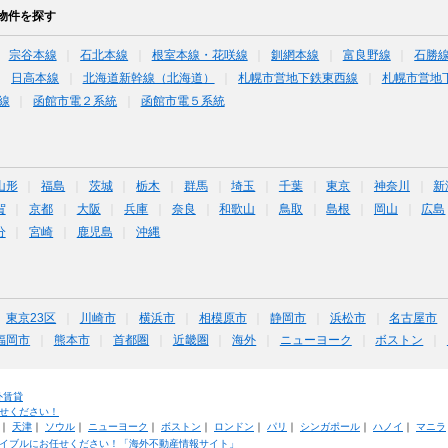
物件を探す
宗谷本線
石北本線
根室本線・花咲線
釧網本線
富良野線
石勝
日高本線
北海道新幹線（北海道）
札幌市営地下鉄東西線
札幌市営地
線
函館市電２系統
函館市電５系統
山形
福島
茨城
栃木
群馬
埼玉
千葉
東京
神奈川
新
賀
京都
大阪
兵庫
奈良
和歌山
鳥取
島根
岡山
広島
分
宮崎
鹿児島
沖縄
東京23区
川崎市
横浜市
相模原市
静岡市
浜松市
名古屋市
福岡市
熊本市
首都圏
近畿圏
海外
ニューヨーク
ボストン
外賃貸
せください！
｜
天津
｜
ソウル
｜
ニューヨーク
｜
ボストン
｜
ロンドン
｜
パリ
｜
シンガポール
｜
ハノイ
｜
マニラ
イブルにお任せください！「海外不動産情報サイト」