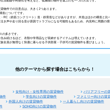
の生活動線や利便性を考えると、低層階の物件を選ぶのも一つの方法です。
賃貸物件での注意点は、大きく2つあります。
構造についてです。
造・RC（鉄筋コンクリート）造・鉄骨造などがありますが、木造はほかの構造と比
、泣き声や走り回る音が原因でトラブルになる可能性もあるため、内見時に周囲の環
スの多さです。
く住み続けるほど、衣類や学用品など収納するアイテムは増えていきます。
家族全員が無理なく快適に暮らせる子供部屋・子供可の賃貸物件を選びましょう。
他のテーマから探す場合はこちらから！
女性向け・女性専用の賃貸物件
バリアフリーの
物件
学生向けの賃貸物件
ファミリー向けの賃
外国人向けの賃貸物件
一人暮らし向けの賃貸物件
件
SOHO向けの賃貸物件