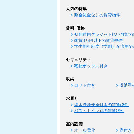
人気の特集
敷金礼金なしの賃貸物件
賃料･価格
初期費用クレジット払い可能の
家賃3万円以下の賃貸物件
学生割引制度（学割）が適用で
セキュリティ
宅配ボックス付き
収納
ロフト付き
収納重
水周り
温水洗浄便座付きの賃貸物件
バス・トイレ別の賃貸物件
室内設備
オール電化
庭付き