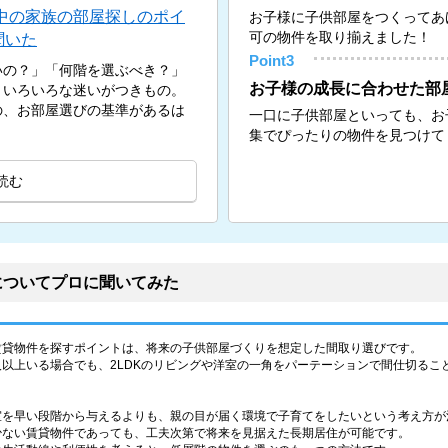
中の家族の部屋探しのポイ
お子様に子供部屋をつくってあ
可の物件を取り揃えました！
聞いた
Point3
いの？」「何階を選ぶべき？」
お子様の成長に合わせた部
、いろいろな迷いがつきもの。
の、お部屋選びの基準があるは
一口に子供部屋といっても、お
集でぴったりの物件を見つけて
読む
についてプロに聞いてみた
賃貸物件を探すポイントは、将来の子供部屋づくりを想定した間取り選びです。
以上いる場合でも、2LDKのリビングや洋室の一角をパーテーションで間仕切るこ
室を早い段階から与えるよりも、親の目が届く環境で子育てをしたいという考え方が
少ない賃貸物件であっても、工夫次第で将来を見据えた長期居住が可能です。