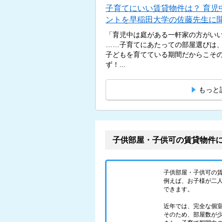
子育てにいい賃貸物件は？ 育児
ントを早稲田大学の佐藤先生に
「育児中は庭がある一軒家の方がい
……子育てにあたっての部屋選びは
子どもを育てている期間だからこそ
ず！...
もっと
子供部屋・子供可の賃貸物件
子供部屋・子供可の
例えば、お子様が二人
できます。
近年では、完全な個
そのため、部屋数が