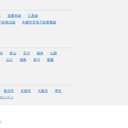
線
室蘭本線
江差線
下鉄南北線
札幌市営地下鉄東豊線
潟
富山
石川
福井
山梨
山口
徳島
香川
愛媛
新潟市
京都市
大阪市
堺市
ロンドン
｜