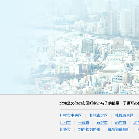
北海道の他の市区町村から子供部屋・子供可の
札幌市中央区
札幌市北区
札幌市東区
江別市
千歳市
石狩市
函館市
北
釧路市
釧路郡釧路町
白糠郡白糠町