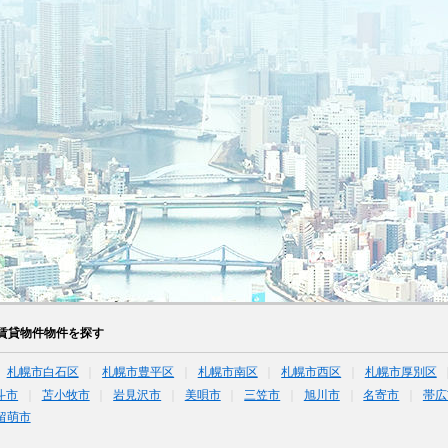
賃貸物件物件を探す
札幌市白石区
札幌市豊平区
札幌市南区
札幌市西区
札幌市厚別区
斗市
苫小牧市
岩見沢市
美唄市
三笠市
旭川市
名寄市
帯広
留萌市