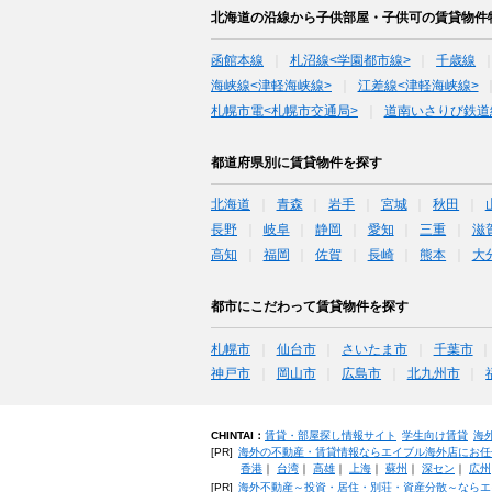
北海道の沿線から子供部屋・子供可の賃貸物件
函館本線
札沼線<学園都市線>
千歳線
海峡線<津軽海峡線>
江差線<津軽海峡線>
札幌市電<札幌市交通局>
道南いさりび鉄道
都道府県別に賃貸物件を探す
北海道
青森
岩手
宮城
秋田
長野
岐阜
静岡
愛知
三重
滋
高知
福岡
佐賀
長崎
熊本
大
都市にこだわって賃貸物件を探す
札幌市
仙台市
さいたま市
千葉市
神戸市
岡山市
広島市
北九州市
CHINTAI：
賃貸・部屋探し情報サイト
学生向け賃貸
海
[PR]
海外の不動産・賃貸情報ならエイブル海外店にお任
香港
｜
台湾
｜
高雄
｜
上海
｜
蘇州
｜
深セン
｜
広州
[PR]
海外不動産～投資・居住・別荘・資産分散～ならエ