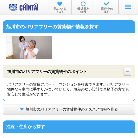
お部屋を探す
気になる
最近見た
保存中の
リスト
物件
条件
沿線・駅から
旭川市のバリアフリーの賃貸物件情報を探す
住所から
家賃相場から
通勤通学時間から
物件特集から
旭川市のバリアフリーの賃貸物件のポイント
不動産会社から
バリアフリーの賃貸アパート・マンションを検索できます。バリアフリー
物件なら室内に手すりがついていたり、段差のない設計で車椅子の方でも
TOP
安心して生活ができます。
旭川市のバリアフリーの賃貸物件のオススメ情報を見る
沿線・住所から探す