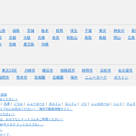
山形
福島
茨城
栃木
群馬
埼玉
千葉
東京
神奈川
新
賀
京都
大阪
兵庫
奈良
和歌山
鳥取
島根
岡山
広島
分
宮崎
鹿児島
沖縄
東京23区
川崎市
横浜市
相模原市
静岡市
浜松市
名古屋市
福岡市
熊本市
首都圏
近畿圏
海外
ニューヨーク
ボストン
外賃貸
せください！
｜
天津
｜
ソウル
｜
ニューヨーク
｜
ボストン
｜
ロンドン
｜
パリ
｜
シンガポール
｜
ハノイ
｜
マニラ
イブルにお任せください！「海外不動産情報サイト」
ください！
は、おもてなしドットコムをご利用ください！
ble(サイタマ ドットエイブル）」
」
カイブ」