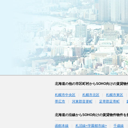
北海道の他の市区町村からSOHO向けの賃貸物
札幌市中央区
札幌市北区
札幌市東区
帯広市
河東郡音更町
足寄郡足寄町
北海道の沿線からSOHO向けの賃貸物件物件を
函館本線
札沼線<学園都市線>
千歳線