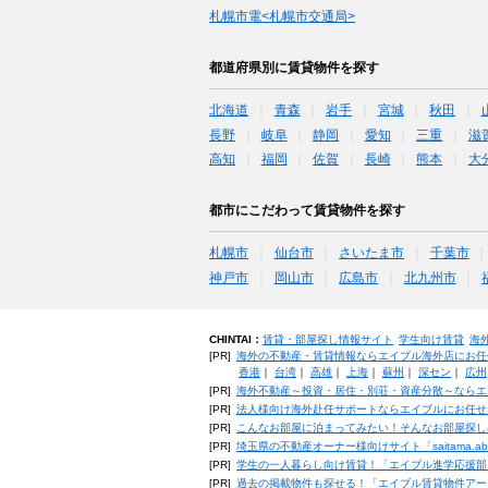
札幌市電<札幌市交通局>
都道府県別に賃貸物件を探す
北海道
青森
岩手
宮城
秋田
長野
岐阜
静岡
愛知
三重
滋
高知
福岡
佐賀
長崎
熊本
大
都市にこだわって賃貸物件を探す
札幌市
仙台市
さいたま市
千葉市
神戸市
岡山市
広島市
北九州市
CHINTAI：
賃貸・部屋探し情報サイト
学生向け賃貸
海
[PR]
海外の不動産・賃貸情報ならエイブル海外店にお任
香港
｜
台湾
｜
高雄
｜
上海
｜
蘇州
｜
深セン
｜
広州
[PR]
海外不動産～投資・居住・別荘・資産分散～ならエ
[PR]
法人様向け海外赴任サポートならエイブルにお任せ
[PR]
こんなお部屋に泊まってみたい！そんなお部屋探し
[PR]
埼玉県の不動産オーナー様向けサイト「saitama.a
[PR]
学生の一人暮らし向け賃貸！「エイブル進学応援部
[PR]
過去の掲載物件も探せる！「エイブル賃貸物件アー