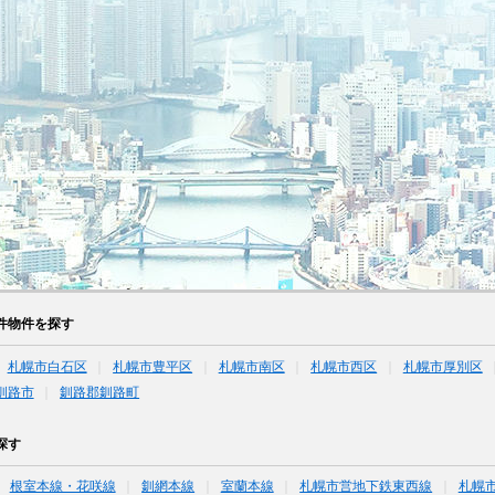
件物件を探す
札幌市白石区
札幌市豊平区
札幌市南区
札幌市西区
札幌市厚別区
釧路市
釧路郡釧路町
探す
根室本線・花咲線
釧網本線
室蘭本線
札幌市営地下鉄東西線
札幌