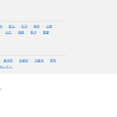
潟
富山
石川
福井
山梨
山口
徳島
香川
愛媛
新潟市
京都市
大阪市
堺市
ロンドン
｜