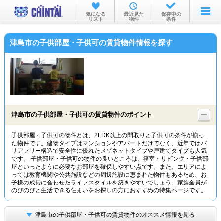
お部屋を探す
気になる
最近見た
保存中の
リスト
物件
条件
沿線・駅から
津島市の子供部屋・子供可の賃貸物件情報を探す
住所から
家賃相場から
通勤通学時間から
物件特集から
津島市の子供部屋・子供可の賃貸物件のポイント
不動産会社から
子供部屋・子供可の物件とは、2LDK以上の間取りと子供可の条件が揃っ
た物件です。建物タイプはマンションやアパートだけでなく、近年ではバ
TOP
リアフリー構造で安全性に優れたメゾネットタイプや戸建てタイプも人気
です。 子供部屋・子供可の物件の良いところは、寝室・リビング・子供部
屋といったように必要なお部屋を確保しやすい点です。また、エリアによ
っては教育機関や公共施設などの周辺施設に恵まれた物件もあるため、お
子様の成長に合わせたライフスタイルを築きやすいでしょう。家族全員が
のびのびと生活できる住まいをお探しの方におすすめの特集ページです。
津島市の子供部屋・子供可の賃貸物件のオススメ情報を見る