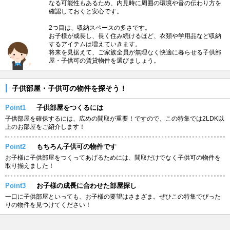
なる可能性もあるため、内見時に周囲の環境や音の伝わり方を
確認しておくと安心です。
2つ目は、収納スペースの多さです。
お子様が成長し、長く住み続けるほど、衣類や学用品など収納
するアイテムは増えていきます。
将来を見据えて、ご家族全員が無理なく快適に暮らせる子供部
屋・子供可の賃貸物件を選びましょう。
子供部屋・子供可の物件を探そう！
Point1
子供部屋をつくるには
子供部屋を確保するには、広めの間取が重要！ですので、この特集では2LDK以
上のお部屋をご紹介します！
Point2
もちろん子供可の物件です
お子様に子供部屋をつくってあげるためには、間取だけでなく子供可の物件を
取り揃えました！
Point3
お子様の成長に合わせた部屋探し
一口に子供部屋といっても、お子様の要望はさまざま。ぜひこの特集でぴった
りの物件を見つけてください！