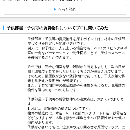
もっと読む
子供部屋・子供可の賃貸物件についてプロに聞いてみた
子供部屋・子供可の賃貸物件を探すポイントは、将来の子供部
屋づくりを想定した間取り選びです。
例えば、お子様が二人以上いる場合でも、2LDKのリビングや洋
室の一角をパーテーションで間仕切ることで、子供のスペース
を確保することができます。
近年では、完全な個室を早い段階から与えるよりも、親の目が
届く環境で子育てをしたいという考え方が注目されています。
そのため、部屋数が少ない賃貸物件であっても、工夫次第で将
来を見据えた長期居住が可能です。
また、子育て期間中の生活動線や利便性を考えると、低層階の
物件を選ぶのも一つの方法です。
子供部屋・子供可の賃貸物件での注意点は、大きく2つありま
す。
1つ目は、賃貸物件の構造についてです。
物件の構造には、木造・RC（鉄筋コンクリート）造・鉄骨造な
どがありますが、木造はほかの構造と比べて防音性がやや低い
傾向があります。
子供が小さいうちは、泣き声や走り回る音が原因でトラブルに