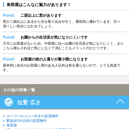
角部屋はこんなに魅力があります！
Point1
二面以上に窓があります
窓が二面以上にあるから光を取り込みやすく、通気性に優れています。日々
清々しい気分になれるでしょう。
Point2
お隣からの生活音が気になりにくいです
片方にお部屋がないため、中部屋に比べお隣の生活音が気になりにくく、また
こちら側もそれほど気にしなくて済むこともメリットのひとつです。
Point3
お部屋の前の人通りが最小限になります
基本的に自分のお部屋に用のある人以外は前を通らないので、とても気楽で
す。
その他の特集一覧
位置･広さ
ルーフバルコニー付きの賃貸物件
駅徒歩5分以内の賃貸物件
角部屋