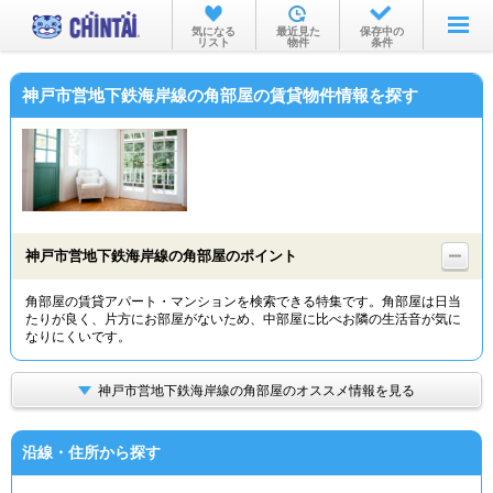
お部屋を探す
気になる
最近見た
保存中の
リスト
物件
条件
沿線・駅から
神戸市営地下鉄海岸線の角部屋の賃貸物件情報を探す
住所から
家賃相場から
通勤通学時間から
物件特集から
神戸市営地下鉄海岸線の角部屋のポイント
不動産会社から
角部屋の賃貸アパート・マンションを検索できる特集です。角部屋は日当
たりが良く、片方にお部屋がないため、中部屋に比べお隣の生活音が気に
TOP
なりにくいです。
神戸市営地下鉄海岸線の角部屋のオススメ情報を見る
沿線・住所から探す