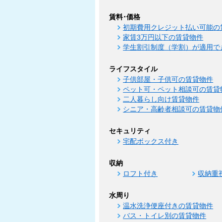
賃料･価格
初期費用クレジット払い可能の
家賃3万円以下の賃貸物件
学生割引制度（学割）が適用で
ライフスタイル
子供部屋・子供可の賃貸物件
ペット可・ペット相談可の賃貸
二人暮らし向け賃貸物件
シニア・高齢者相談可の賃貸物
セキュリティ
宅配ボックス付き
収納
ロフト付き
収納重
水周り
温水洗浄便座付きの賃貸物件
バス・トイレ別の賃貸物件