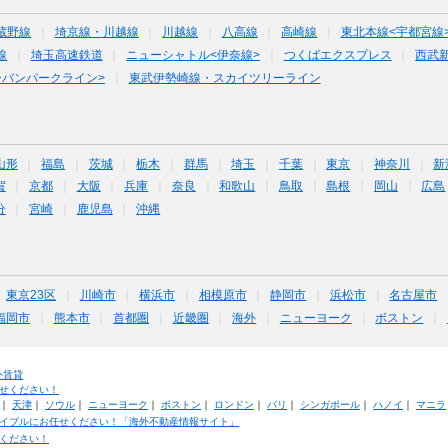
蔵野線
埼京線・川越線
川越線
八高線
高崎線
東北本線<宇都宮線
線
埼玉高速鉄道
ニューシャトル<伊奈線>
つくばエクスプレス
西武
ーバンパークライン>
東武伊勢崎線・スカイツリーライン
山形
福島
茨城
栃木
群馬
埼玉
千葉
東京
神奈川
新
賀
京都
大阪
兵庫
奈良
和歌山
鳥取
島根
岡山
広島
分
宮崎
鹿児島
沖縄
東京23区
川崎市
横浜市
相模原市
静岡市
浜松市
名古屋市
福岡市
熊本市
首都圏
近畿圏
海外
ニューヨーク
ボストン
外賃貸
せください！
｜
天津
｜
ソウル
｜
ニューヨーク
｜
ボストン
｜
ロンドン
｜
パリ
｜
シンガポール
｜
ハノイ
｜
マニラ
イブルにお任せください！「海外不動産情報サイト」
ください！