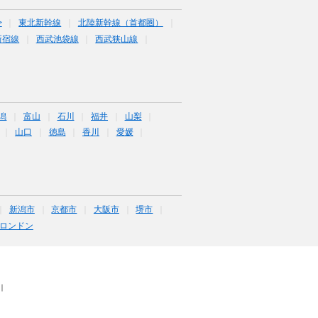
>
東北新幹線
北陸新幹線（首都圏）
新宿線
西武池袋線
西武狭山線
潟
富山
石川
福井
山梨
山口
徳島
香川
愛媛
新潟市
京都市
大阪市
堺市
ロンドン
｜