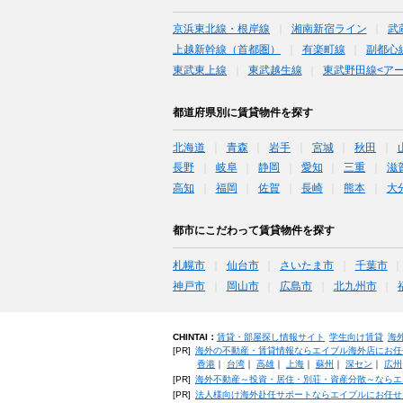
京浜東北線・根岸線
湘南新宿ライン
武
上越新幹線（首都圏）
有楽町線
副都心
東武東上線
東武越生線
東武野田線<ア
都道府県別に賃貸物件を探す
北海道
青森
岩手
宮城
秋田
長野
岐阜
静岡
愛知
三重
滋
高知
福岡
佐賀
長崎
熊本
大
都市にこだわって賃貸物件を探す
札幌市
仙台市
さいたま市
千葉市
神戸市
岡山市
広島市
北九州市
CHINTAI：
賃貸・部屋探し情報サイト
学生向け賃貸
海
[PR]
海外の不動産・賃貸情報ならエイブル海外店にお任
香港
｜
台湾
｜
高雄
｜
上海
｜
蘇州
｜
深セン
｜
広州
[PR]
海外不動産～投資・居住・別荘・資産分散～ならエ
[PR]
法人様向け海外赴任サポートならエイブルにお任せ