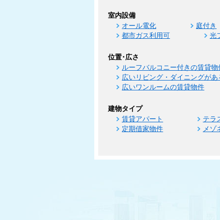
室内設備
オール電化
庭付き
都市ガス利用可
光
位置･広さ
ルーフバルコニー付きの賃貸物
広いリビング・ダイニングがあ
広いワンルームの賃貸物件
建物タイプ
賃貸アパート
テラ
定期借家物件
メゾ