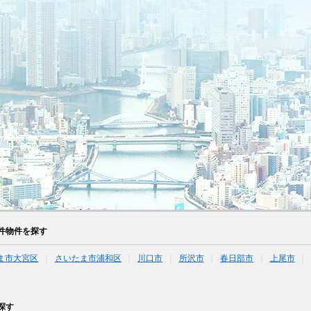
件物件を探す
ま市大宮区
さいたま市浦和区
川口市
所沢市
春日部市
上尾市
探す