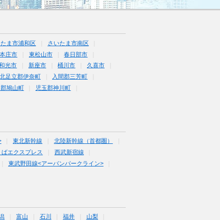
いたま市浦和区
さいたま市南区
本庄市
東松山市
春日部市
和光市
新座市
桶川市
久喜市
北足立郡伊奈町
入間郡三芳町
企郡鳩山町
児玉郡神川町
>
東北新幹線
北陸新幹線（首都圏）
くばエクスプレス
西武新宿線
東武野田線<アーバンパークライン>
潟
富山
石川
福井
山梨