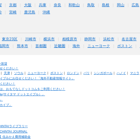
賀
京都
大阪
兵庫
奈良
和歌山
鳥取
島根
岡山
広島
分
宮崎
鹿児島
沖縄
東京23区
川崎市
横浜市
相模原市
静岡市
浜松市
名古屋市
福岡市
熊本市
首都圏
近畿圏
海外
ニューヨーク
ボストン
外賃貸
せください！
｜
天津
｜
ソウル
｜
ニューヨーク
｜
ボストン
｜
ロンドン
｜
パリ
｜
シンガポール
｜
ハノイ
｜
マニラ
イブルにお任せください！「海外不動産情報サイト」
ください！
は、おもてなしドットコムをご利用ください！
ble(サイタマ ドットエイブル）」
」
カイブ」
INTAIライブラリー
TAI JOURNAL
ク】住みかえ費用補助金