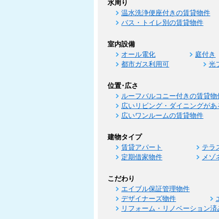
水周り
温水洗浄便座付きの賃貸物件
バス・トイレ別の賃貸物件
室内設備
オール電化
庭付き
都市ガス利用可
光
位置･広さ
ルーフバルコニー付きの賃貸物
広いリビング・ダイニングがあ
広いワンルームの賃貸物件
建物タイプ
賃貸アパート
テラ
定期借家物件
メゾ
こだわり
エイブル保証管理物件
デザイナーズ物件
リフォーム・リノベーション済