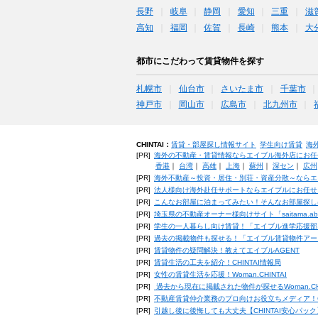
長野
岐阜
静岡
愛知
三重
滋
高知
福岡
佐賀
長崎
熊本
大
都市にこだわって賃貸物件を探す
札幌市
仙台市
さいたま市
千葉市
神戸市
岡山市
広島市
北九州市
CHINTAI：
賃貸・部屋探し情報サイト
学生向け賃貸
海
[PR]
海外の不動産・賃貸情報ならエイブル海外店にお任
香港
｜
台湾
｜
高雄
｜
上海
｜
蘇州
｜
深セン
｜
広州
[PR]
海外不動産～投資・居住・別荘・資産分散～ならエ
[PR]
法人様向け海外赴任サポートならエイブルにお任せ
[PR]
こんなお部屋に泊まってみたい！そんなお部屋探し
[PR]
埼玉県の不動産オーナー様向けサイト「saitama.a
[PR]
学生の一人暮らし向け賃貸！「エイブル進学応援部
[PR]
過去の掲載物件も探せる！「エイブル賃貸物件アー
[PR]
賃貸物件の疑問解決！教えてエイブルAGENT
[PR]
賃貸生活の工夫を紹介！CHINTAI情報局
[PR]
女性の賃貸生活を応援！Woman.CHINTAI
[PR]
過去から現在に掲載された物件が探せるWoman.CH
[PR]
不動産賃貸仲介業務のプロ向けお役立ちメディア！CHIN
[PR]
引越し後に後悔しても大丈夫【CHINTAI安心パッ