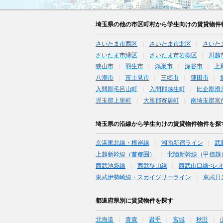
埼玉県の他の市区町村から学生向けの賃貸物件
さいたま市西区
さいたま市北区
さいた
さいたま市緑区
さいたま市岩槻区
川越
狭山市
羽生市
鴻巣市
深谷市
上
八潮市
富士見市
三郷市
蓮田市
入間郡毛呂山町
入間郡越生町
比企郡滑
児玉郡上里町
大里郡寄居町
南埼玉郡宮
埼玉県の沿線から学生向けの賃貸物件物件を探
京浜東北線・根岸線
湘南新宿ライン
武
上越新幹線（首都圏）
北陸新幹線（甲信越
西武池袋線
西武狭山線
西武山口線<レ
東武伊勢崎線・スカイツリーライン
東武日
都道府県別に賃貸物件を探す
北海道
青森
岩手
宮城
秋田