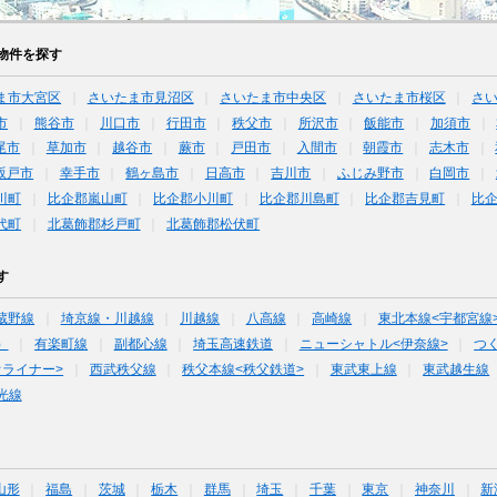
物件を探す
ま市大宮区
さいたま市見沼区
さいたま市中央区
さいたま市桜区
さ
市
熊谷市
川口市
行田市
秩父市
所沢市
飯能市
加須市
尾市
草加市
越谷市
蕨市
戸田市
入間市
朝霞市
志木市
坂戸市
幸手市
鶴ヶ島市
日高市
吉川市
ふじみ野市
白岡市
川町
比企郡嵐山町
比企郡小川町
比企郡川島町
比企郡吉見町
比
代町
北葛飾郡杉戸町
北葛飾郡松伏町
す
蔵野線
埼京線・川越線
川越線
八高線
高崎線
東北本線<宇都宮線
）
有楽町線
副都心線
埼玉高速鉄道
ニューシャトル<伊奈線>
つ
オライナー>
西武秩父線
秩父本線<秩父鉄道>
東武東上線
東武越生線
光線
山形
福島
茨城
栃木
群馬
埼玉
千葉
東京
神奈川
新