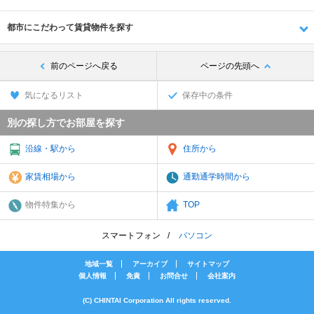
都市にこだわって賃貸物件を探す
前のページへ戻る
ページの先頭へ
気になるリスト
保存中の条件
別の探し方でお部屋を探す
沿線・駅から
住所から
家賃相場から
通勤通学時間から
物件特集から
TOP
スマートフォン
パソコン
地域一覧
アーカイブ
サイトマップ
個人情報
免責
お問合せ
会社案内
(C) CHINTAI Corporation All rights reserved.