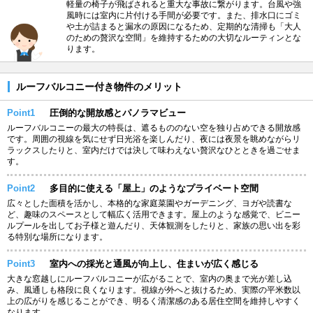
軽量の椅子が飛ばされると重大な事故に繋がります。台風や強
風時には室内に片付ける手間が必要です。また、排水口にゴミ
や土が詰まると漏水の原因になるため、定期的な清掃も「大人
のための贅沢な空間」を維持するための大切なルーティンとな
ります。
ルーフバルコニー付き物件のメリット
Point1
圧倒的な開放感とパノラマビュー
ルーフバルコニーの最大の特長は、遮るもののない空を独り占めできる開放感
です。周囲の視線を気にせず日光浴を楽しんだり、夜には夜景を眺めながらリ
ラックスしたりと、室内だけでは決して味わえない贅沢なひとときを過ごせま
す。
Point2
多目的に使える「屋上」のようなプライベート空間
広々とした面積を活かし、本格的な家庭菜園やガーデニング、ヨガや読書な
ど、趣味のスペースとして幅広く活用できます。屋上のような感覚で、ビニー
ルプールを出してお子様と遊んだり、天体観測をしたりと、家族の思い出を彩
る特別な場所になります。
Point3
室内への採光と通風が向上し、住まいが広く感じる
大きな窓越しにルーフバルコニーが広がることで、室内の奥まで光が差し込
み、風通しも格段に良くなります。視線が外へと抜けるため、実際の平米数以
上の広がりを感じることができ、明るく清潔感のある居住空間を維持しやすく
なります。