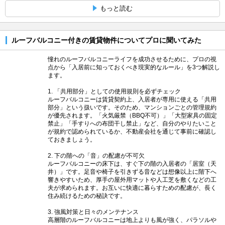
もっと読む
ルーフバルコニー付きの賃貸物件についてプロに聞いてみた
憧れのルーフバルコニーライフを成功させるために、プロの視
点から「入居前に知っておくべき現実的なルール」を3つ解説し
ます。
1. 「共用部分」としての使用規則を必ずチェック
ルーフバルコニーは賃貸契約上、入居者が専用に使える「共用
部分」という扱いです。そのため、マンションごとの管理規約
が優先されます。「火気厳禁（BBQ不可）」「大型家具の固定
禁止」「手すりへの布団干し禁止」など、自分のやりたいこと
が規約で認められているか、不動産会社を通じて事前に確認し
ておきましょう。
2. 下の階への「音」の配慮が不可欠
ルーフバルコニーの床下は、すぐ下の階の入居者の「居室（天
井）」です。足音や椅子を引きずる音などは想像以上に階下へ
響きやすいため、厚手の屋外用マットや人工芝を敷くなどの工
夫が求められます。お互いに快適に暮らすための配慮が、長く
住み続けるための秘訣です。
3. 強風対策と日々のメンテナンス
高層階のルーフバルコニーは地上よりも風が強く、パラソルや