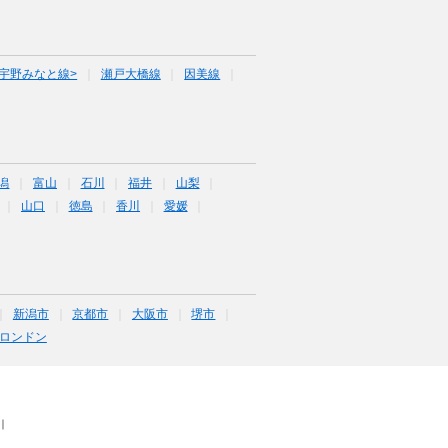
宇野みなと線>
瀬戸大橋線
因美線
潟
富山
石川
福井
山梨
山口
徳島
香川
愛媛
新潟市
京都市
大阪市
堺市
ロンドン
｜