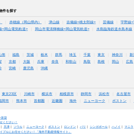
物件を探す
）
赤穂線（岡山県内）
津山線
吉備線<桃太郎線>
芸備線
宇野線<
線<岡山電気軌道>
岡山市電清輝橋線<岡山電気軌道>
水島臨海鉄道水島本線
山形
福島
茨城
栃木
群馬
埼玉
千葉
東京
神奈川
新
賀
京都
大阪
兵庫
奈良
和歌山
鳥取
島根
岡山
広島
分
宮崎
鹿児島
沖縄
東京23区
川崎市
横浜市
相模原市
静岡市
浜松市
名古屋市
福岡市
熊本市
首都圏
近畿圏
海外
ニューヨーク
ボストン
外賃貸
せください！
｜
天津
｜
ソウル
｜
ニューヨーク
｜
ボストン
｜
ロンドン
｜
パリ
｜
シンガポール
｜
ハノイ
｜
マニラ
イブルにお任せください！「海外不動産情報サイト」