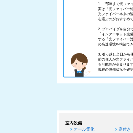
1. 「部屋まで光フ
実は「光ファイバー対
光ファイバー本来の
を選ぶのがおすすめ
2. プロバイダを自
「インターネット完
する「光ファイバー対
の高速環境を構築で
3. 引っ越し当日か
前の住人が光ファイ
る可能性が高まりま
現在の設備状況を確
室内設備
オール電化
庭付き