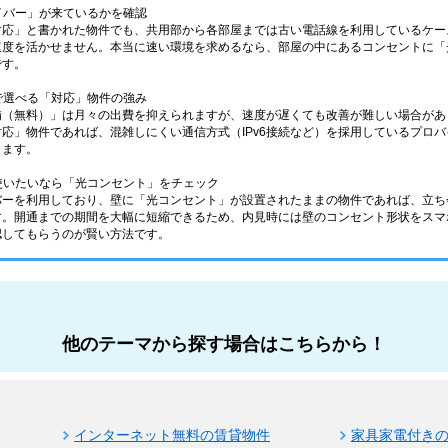
ァイバー」が来ているかを確認
応」と書かれた物件でも、共用部から各部屋までは古い電話線を利用しているケース
速度を活かせません。本当に速い環境を求めるなら、部屋の中にあるコンセントに「
です。
分で選べる「対応」物件の強み
備（無料）」は月々の出費を抑えられますが、速度が遅くても改善が難しい場合があ
応」物件であれば、混雑しにくい通信方式（IPv6接続など）を採用しているプロ
きます。
ら使いたいなら「光コンセント」をチェック
バーを利用しており、壁に「光コンセント」が設置されたままの物件であれば、立ち
す。開通までの期間を大幅に短縮できるため、内見時には壁のコンセント形状をスマ
認してもらうのが賢い方法です。
他のテーマから探す場合はこちらから！
インターネット無料の賃貸物件
家具家電付き