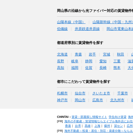
岡山県の沿線から光ファイバー対応の賃貸物件
山陽本線（中国）
山陽新幹線（中国・九州
伯備線
井原鉄道井原線
岡山市電東山本
都道府県別に賃貸物件を探す
北海道
青森
岩手
宮城
秋田
長野
岐阜
静岡
愛知
三重
滋
高知
福岡
佐賀
長崎
熊本
大
都市にこだわって賃貸物件を探す
札幌市
仙台市
さいたま市
千葉市
神戸市
岡山市
広島市
北九州市
CHINTAI：
賃貸・部屋探し情報サイト
学生向け賃貸
海
[PR]
海外の不動産・賃貸情報ならエイブル海外店にお任
香港
｜
台湾
｜
高雄
｜
上海
｜
蘇州
｜
深セン
｜
広州
[PR]
海外不動産～投資・居住・別荘・資産分散～ならエ