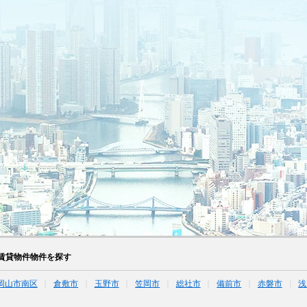
賃貸物件物件を探す
岡山市南区
倉敷市
玉野市
笠岡市
総社市
備前市
赤磐市
浅