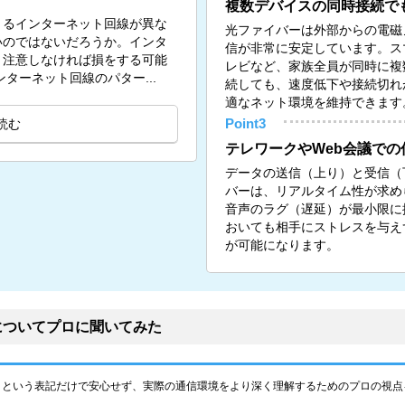
複数デバイスの同時接続で
きるインターネット回線が異な
光ファイバーは外部からの電磁
いのではないだろうか。インタ
信が非常に安定しています。ス
、注意しなければ損をする可能
レビなど、家族全員が同時に複
のインターネット回線のパター...
続しても、速度低下や接続切れ
適なネット環境を維持できます
読む
Point3
テレワークやWeb会議での
データの送信（上り）と受信（
バーは、リアルタイム性が求め
音声のラグ（遅延）が最小限に
おいても相手にストレスを与え
が可能になります。
についてプロに聞いてみた
」という表記だけで安心せず、実際の通信環境をより深く理解するためのプロの視点