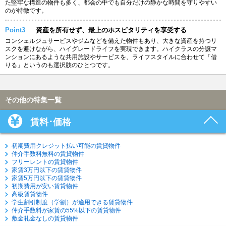
た堅牢な構造の物件も多く、都会の中でも自分だけの静かな時間を守りやすい
のが特徴です。
Point3
資産を所有せず、最上のホスピタリティを享受する
コンシェルジュサービスやジムなどを備えた物件もあり、大きな資産を持つリ
スクを避けながら、ハイグレードライフを実現できます。ハイクラスの分譲マ
ンションにあるような共用施設やサービスを、ライフスタイルに合わせて「借
りる」というのも選択肢のひとつです。
その他の特集一覧
賃料･価格
初期費用クレジット払い可能の賃貸物件
仲介手数料無料の賃貸物件
フリーレントの賃貸物件
家賃3万円以下の賃貸物件
家賃5万円以下の賃貸物件
初期費用が安い賃貸物件
高級賃貸物件
学生割引制度（学割）が適用できる賃貸物件
仲介手数料が家賃の55%以下の賃貸物件
敷金礼金なしの賃貸物件