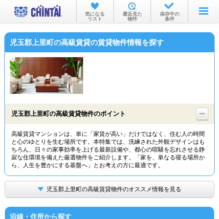
お部屋を探す
気になる
最近見た
保存中の
リスト
物件
条件
沿線・駅から
児玉郡上里町の高級賃貸の賃貸物件情報を探す
住所から
家賃相場から
通勤通学時間から
物件特集から
児玉郡上里町の高級賃貸物件のポイント
不動産会社から
高級賃貸マンションは、単に「家賃が高い」だけではなく、住む人の時間
と心のゆとりを生む場所です。本特集では、洗練された外観デザインはも
TOP
ちろん、日々の家事効率を上げる最新設備や、都心の喧騒を忘れさせる静
寂な住環境を備えた厳選物件をご紹介します。「家を、単なる寝る場所か
ら、人生を豊かにする基盤へ」とお考えの方に最適です。
児玉郡上里町の高級賃貸物件のオススメ情報を見る
沿線・住所から探す