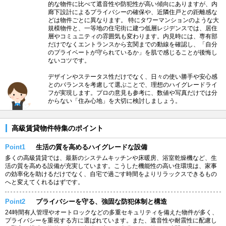
的な物件に比べて遮音性や防犯性が高い傾向にありますが、内
廊下設計によるプライバシーの確保や、近隣住戸との距離感な
どは物件ごとに異なります。 特にタワーマンションのような大
規模物件と、一等地の住宅街に建つ低層レジデンスでは、居住
層やコミュニティの雰囲気も変わります。内見時には、専有部
だけでなくエントランスから玄関までの動線を確認し、「自分
のプライベートが守られているか」を肌で感じることが後悔し
ないコツです。
デザインやステータス性だけでなく、日々の使い勝手や安心感
とのバランスを考慮して選ぶことで、理想のハイグレードライ
フが実現します。プロの意見も参考に、数値や写真だけでは分
からない「住み心地」を大切に検討しましょう。
高級賃貸物件特集のポイント
Point1
生活の質を高めるハイグレードな設備
多くの高級賃貸では、最新のシステムキッチンや床暖房、浴室乾燥機など、生
活の質を高める設備が充実しています。こうした機能性の高い住環境は、家事
の効率化を助けるだけでなく、自宅で過ごす時間をよりリラックスできるもの
へと変えてくれるはずです。
Point2
プライバシーを守る、強固な防犯体制と構造
24時間有人管理やオートロックなどの多重セキュリティを備えた物件が多く、
プライバシーを重視する方に選ばれています。また、遮音性や耐震性に配慮し