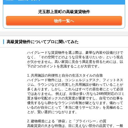
児玉郡上里町の高級賃貸物件
物件一覧へ
高級賃貸物件についてプロに聞いてみた
ハイグレードな賃貸物件を選ぶ際は、豪華な内装や設備だけで
なく、「その空間でどのような日常を送りたいか」という視点
が欠かせません。高い家賃に見合う満足度を得るためには、以
下の2つのポイントを意識することが大切です。
1. 共用施設の利便性と自分の生活スタイルの合致
ハイグレード物件には、コンシェルジュデスク、フィットネス
ジム、ラウンジなどの充実した共用施設が備わっていることが
多くあります。しかし、これらはすべての居住者にとって必須
ではありません。 例えば、出張が多い方なら24時間対応のゴミ
置き場や宅配ボックスの充実度が重要ですし、自宅での仕事を
優先するなら静かなラウンジの有無が鍵となります。備わって
いるのが自分にとって「本当に使うサービスか」を見極めるこ
とが、賢い選択につながります。
2. 建物構造による「静寂」と「プライバシー」の質
高級賃貸の大きな特徴は、目に見えない部分の品質です。一般