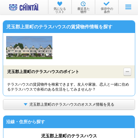
お部屋を探す
気になる
最近見た
保存中の
リスト
物件
条件
沿線・駅から
児玉郡上里町のテラスハウスの賃貸物件情報を探す
住所から
家賃相場から
通勤通学時間から
物件特集から
児玉郡上里町のテラスハウスのポイント
不動産会社から
テラスハウスの賃貸物件を検索できます。友人や家族、恋人と一緒に住め
るテラスハウスで余裕のある生活をしてみませんか？
TOP
児玉郡上里町のテラスハウスのオススメ情報を見る
沿線・住所から探す
児玉郡上里町のテラスハウス