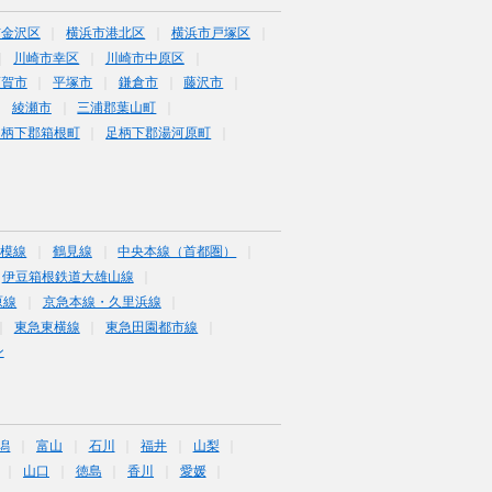
市金沢区
横浜市港北区
横浜市戸塚区
川崎市幸区
川崎市中原区
須賀市
平塚市
鎌倉市
藤沢市
綾瀬市
三浦郡葉山町
足柄下郡箱根町
足柄下郡湯河原町
相模線
鶴見線
中央本線（首都圏）
伊豆箱根鉄道大雄山線
原線
京急本線・久里浜線
東急東横線
東急田園都市線
ン
潟
富山
石川
福井
山梨
山口
徳島
香川
愛媛