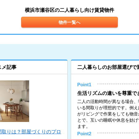
横浜市瀬谷区の二人暮らし向け賃貸物件
物件一覧へ
スメ記事
二人暮らしのお部屋選びで
Point1
生活リズムの違いを尊重で
二人の活動時間が異なる場合、
いる間取りが理想的です。例え
がリビングで作業をしても物音
とで、互いの睡眠や休息を妨げ
ます。
間取りは？部屋づくりのプロ
Point2