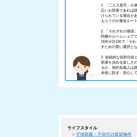
1. 「二人入居可」
広いお部屋であれば
けられている場合が
もらうのが最短ルー
2. 「それぞれの個
同棲やルームシェアで
2DKや2LDKで「
すための賢い選択と
3. 金銭的な役割分
部屋を決める楽しさ
るか、契約名義人は
未然に防ぎ、安心し
ライフスタイル
子供部屋・子供可の賃貸物件