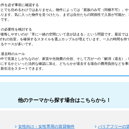
の条件を必ず事前に確認する
誰とでも住めるわけではありません。物件によっては「親族のみ可（同棲不可）」や
あります。気に入った物件を見つけたら、まずは自分たちの関係性で入居が可能か、
トです。
室」の必要性を検討する
後悔しやすいのが「常に一緒の空間にいて息が詰まる」という問題です。最近では、
それぞれの自室」を確保するスタイルを選ぶカップルが増えています。一人の時間を
なるケースが多いです。
担と退去時のルール
の中で見落としがちなのが、家賃や光熱費の分担、そして万が一の「解消（退去）」
誰にするかといった法的な確認に加え、どちらかが退去する場合の費用負担などを事
て新生活をスタートできます。
他のテーマから探す場合はこちらから！
女性向け・女性専用の賃貸物件
バリアフリーの