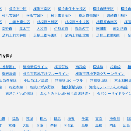
区
横浜市中区
横浜市南区
横浜市保土ケ谷区
横浜市磯子区
横浜
横浜市栄区
横浜市泉区
横浜市青葉区
横浜市都筑区
川崎市川崎区
区
川崎市麻生区
相模原市緑区
相模原市中央区
相模原市南区
横
秦野市
厚木市
大和市
伊勢原市
海老名市
座間市
南足柄市
足柄上郡大井町
足柄上郡松田町
足柄上郡山北町
足柄上郡開成町
件を探す
（首都圏）
湘南新宿ライン
横須賀線
南武線
横浜線
根岸線
御殿場線
横浜市営地下鉄ブルーライン
横浜市営地下鉄グリーンライン
田急多摩線
小田急江ノ島線
箱根登山ケーブル
箱根登山線
京王相模
線
相鉄本線
相鉄いずみ野線
相鉄新横浜線
湘南モノレール江の島線
東急こどもの国線
みなとみらい線<横浜高速鉄道>
金沢シーサイドライ
山形
福島
茨城
栃木
群馬
埼玉
千葉
東京
神奈川
新
賀
京都
大阪
兵庫
奈良
和歌山
鳥取
島根
岡山
広島