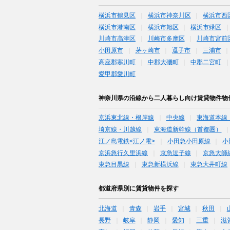
横浜市鶴見区
横浜市神奈川区
横浜市西
横浜市港南区
横浜市旭区
横浜市緑区
川崎市高津区
川崎市多摩区
川崎市宮前
小田原市
茅ヶ崎市
逗子市
三浦市
高座郡寒川町
中郡大磯町
中郡二宮町
愛甲郡愛川町
神奈川県の沿線から二人暮らし向け賃貸物件物
京浜東北線・根岸線
中央線
東海道本線
埼京線・川越線
東海道新幹線（首都圏）
江ノ島電鉄<江ノ電>
小田急小田原線
小
京浜急行久里浜線
京急逗子線
京急大師
東急目黒線
東急新横浜線
東急大井町線
都道府県別に賃貸物件を探す
北海道
青森
岩手
宮城
秋田
長野
岐阜
静岡
愛知
三重
滋