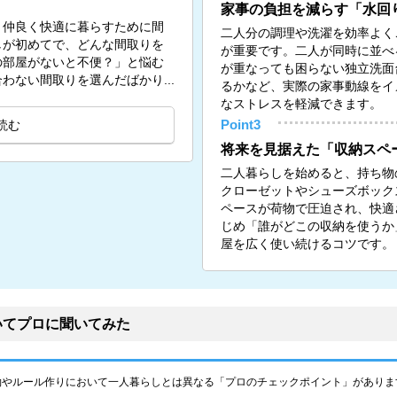
家事の負担を減らす「水回
、仲良く快適に暮らすために間
二人分の調理や洗濯を効率よく
しが初めてで、どんな間取りを
が重要です。二人が同時に並べ
の部屋がないと不便？」と悩む
が重なっても困らない独立洗面
わない間取りを選んだばかり...
るかなど、実際の家事動線をイ
なストレスを軽減できます。
読む
Point3
将来を見据えた「収納スペ
二人暮らしを始めると、持ち物
クローゼットやシューズボック
ペースが荷物で圧迫され、快適
じめ「誰がどこの収納を使うか
屋を広く使い続けるコツです。
いてプロに聞いてみた
約やルール作りにおいて一人暮らしとは異なる「プロのチェックポイント」がありま