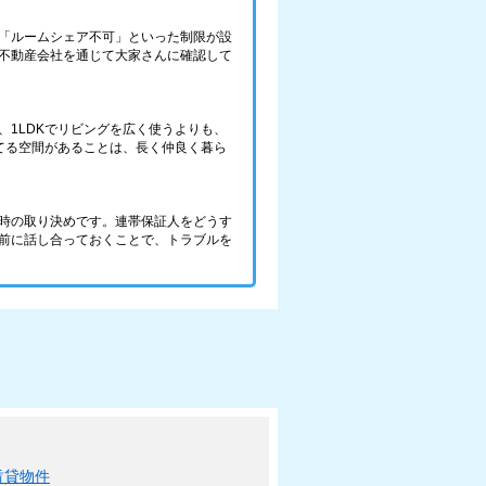
「ルームシェア不可」といった制限が設
不動産会社を通じて大家さんに確認して
1LDKでリビングを広く使うよりも、
持てる空間があることは、長く仲良く暮ら
時の取り決めです。連帯保証人をどうす
前に話し合っておくことで、トラブルを
賃貸物件