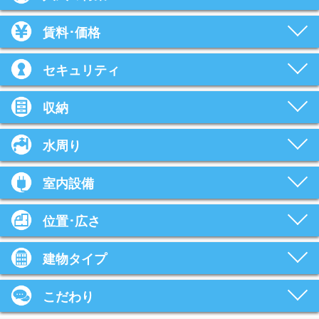
賃料･価格
セキュリティ
収納
水周り
室内設備
位置･広さ
建物タイプ
こだわり