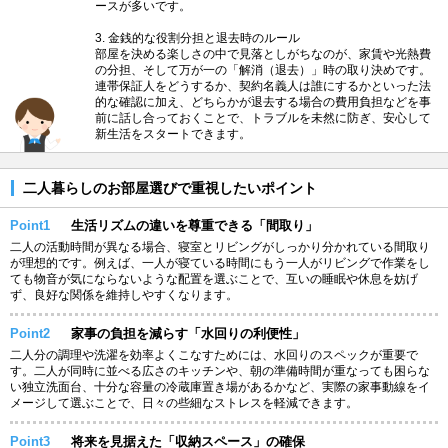
ースが多いです。
3. 金銭的な役割分担と退去時のルール
部屋を決める楽しさの中で見落としがちなのが、家賃や光熱費
の分担、そして万が一の「解消（退去）」時の取り決めです。
連帯保証人をどうするか、契約名義人は誰にするかといった法
的な確認に加え、どちらかが退去する場合の費用負担などを事
前に話し合っておくことで、トラブルを未然に防ぎ、安心して
新生活をスタートできます。
二人暮らしのお部屋選びで重視したいポイント
Point1
生活リズムの違いを尊重できる「間取り」
二人の活動時間が異なる場合、寝室とリビングがしっかり分かれている間取り
が理想的です。例えば、一人が寝ている時間にもう一人がリビングで作業をし
ても物音が気にならないような配置を選ぶことで、互いの睡眠や休息を妨げ
ず、良好な関係を維持しやすくなります。
Point2
家事の負担を減らす「水回りの利便性」
二人分の調理や洗濯を効率よくこなすためには、水回りのスペックが重要で
す。二人が同時に並べる広さのキッチンや、朝の準備時間が重なっても困らな
い独立洗面台、十分な容量の冷蔵庫置き場があるかなど、実際の家事動線をイ
メージして選ぶことで、日々の些細なストレスを軽減できます。
Point3
将来を見据えた「収納スペース」の確保