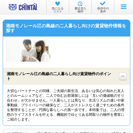
お部屋を探す
気になる
最近見た
保存中の
リスト
物件
条件
沿線・駅から
湘南モノレール江の島線の二人暮らし向けの賃貸物件情報を
住所から
探す
家賃相場から
通勤通学時間から
物件特集から
湘南モノレール江の島線の二人暮らし向け賃貸物件のポイン
不動産会社から
ト
TOP
大切なパートナーとの同棲、ご夫婦の新生活、あるいは気心の知れた友人
とのルームシェアなど、二人で住むお部屋探しには「互いの価値観のすり
合わせ」が欠かせません。一人暮らしとは異なり、生活リズムの違いや家
事動線、プライバシーの確保など、二人がストレスなく過ごすための条件
を整理することが、円満な暮らしへの第一歩です。本特集では、二人の理
想のライフスタイルを叶える、機能的でゆとりある間取りの物件を豊富に
ご紹介します。