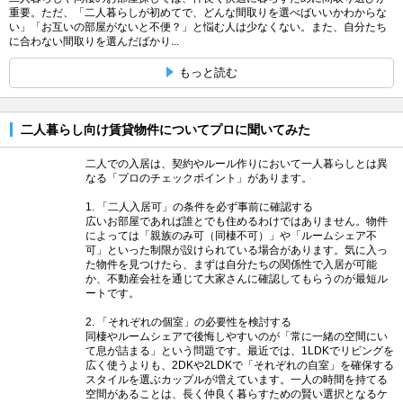
重要。ただ、「二人暮らしが初めてで、どんな間取りを選べばいいかわからな
い」「お互いの部屋がないと不便？」と悩む人は少なくない。また、自分たち
に合わない間取りを選んだばかり...
もっと読む
二人暮らし向け賃貸物件についてプロに聞いてみた
二人での入居は、契約やルール作りにおいて一人暮らしとは異
なる「プロのチェックポイント」があります。
1. 「二人入居可」の条件を必ず事前に確認する
広いお部屋であれば誰とでも住めるわけではありません。物件
によっては「親族のみ可（同棲不可）」や「ルームシェア不
可」といった制限が設けられている場合があります。気に入っ
た物件を見つけたら、まずは自分たちの関係性で入居が可能
か、不動産会社を通じて大家さんに確認してもらうのが最短ル
ートです。
2. 「それぞれの個室」の必要性を検討する
同棲やルームシェアで後悔しやすいのが「常に一緒の空間にい
て息が詰まる」という問題です。最近では、1LDKでリビングを
広く使うよりも、2DKや2LDKで「それぞれの自室」を確保する
スタイルを選ぶカップルが増えています。一人の時間を持てる
空間があることは、長く仲良く暮らすための賢い選択となるケ