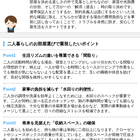
部屋を決める楽しさの中で見落としがちなのが、家賃や光熱費
の分担、そして万が一の「解消（退去）」時の取り決めです。
連帯保証人をどうするか、契約名義人は誰にするかといった法
的な確認に加え、どちらかが退去する場合の費用負担などを事
前に話し合っておくことで、トラブルを未然に防ぎ、安心して
新生活をスタートできます。
二人暮らしのお部屋選びで重視したいポイント
Point1
生活リズムの違いを尊重できる「間取り」
二人の活動時間が異なる場合、寝室とリビングがしっかり分かれている間取り
が理想的です。例えば、一人が寝ている時間にもう一人がリビングで作業をし
ても物音が気にならないような配置を選ぶことで、互いの睡眠や休息を妨げ
ず、良好な関係を維持しやすくなります。
Point2
家事の負担を減らす「水回りの利便性」
二人分の調理や洗濯を効率よくこなすためには、水回りのスペックが重要で
す。二人が同時に並べる広さのキッチンや、朝の準備時間が重なっても困らな
い独立洗面台、十分な容量の冷蔵庫置き場があるかなど、実際の家事動線をイ
メージして選ぶことで、日々の些細なストレスを軽減できます。
Point3
将来を見据えた「収納スペース」の確保
二人暮らしを始めると、持ち物の量は単純に二倍以上になります。クローゼッ
トやシューズボックスの容量が不足していると、居住スペースが荷物で圧迫さ
れ、快適さが損なわれてしまいます。あらかじめ「誰がどこの収納を使うか」