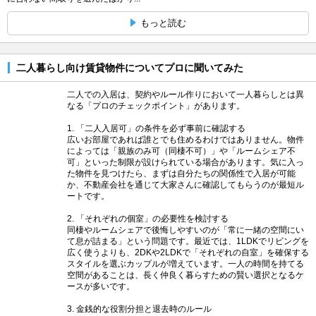
もっと読む
二人暮らし向け賃貸物件についてプロに聞いてみた
二人での入居は、契約やルール作りにおいて一人暮らしとは異
なる「プロのチェックポイント」があります。
1. 「二人入居可」の条件を必ず事前に確認する
広いお部屋であれば誰とでも住めるわけではありません。物件
によっては「親族のみ可（同棲不可）」や「ルームシェア不
可」といった制限が設けられている場合があります。気に入っ
た物件を見つけたら、まずは自分たちの関係性で入居が可能
か、不動産会社を通じて大家さんに確認してもらうのが最短ル
ートです。
2. 「それぞれの個室」の必要性を検討する
同棲やルームシェアで後悔しやすいのが「常に一緒の空間にい
て息が詰まる」という問題です。最近では、1LDKでリビングを
広く使うよりも、2DKや2LDKで「それぞれの自室」を確保する
スタイルを選ぶカップルが増えています。一人の時間を持てる
空間があることは、長く仲良く暮らすための賢い選択となるケ
ースが多いです。
3. 金銭的な役割分担と退去時のルール