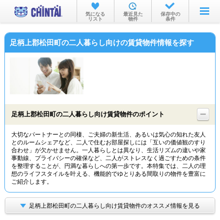
お部屋を探す
気になる
最近見た
保存中の
リスト
物件
条件
沿線・駅から
足柄上郡松田町の二人暮らし向けの賃貸物件情報を探す
住所から
家賃相場から
通勤通学時間から
物件特集から
足柄上郡松田町の二人暮らし向け賃貸物件のポイント
不動産会社から
大切なパートナーとの同棲、ご夫婦の新生活、あるいは気心の知れた友人
とのルームシェアなど、二人で住むお部屋探しには「互いの価値観のすり
TOP
合わせ」が欠かせません。一人暮らしとは異なり、生活リズムの違いや家
事動線、プライバシーの確保など、二人がストレスなく過ごすための条件
を整理することが、円満な暮らしへの第一歩です。本特集では、二人の理
想のライフスタイルを叶える、機能的でゆとりある間取りの物件を豊富に
ご紹介します。
足柄上郡松田町の二人暮らし向け賃貸物件のオススメ情報を見る