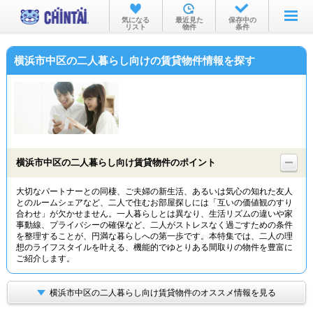
お部屋を探す
気になる
最近見た
保存中の
リスト
物件
条件
沿線・駅から
横浜市中区の二人暮らし向けの賃貸物件情報を探す
住所から
家賃相場から
通勤通学時間から
物件特集から
横浜市中区の二人暮らし向け賃貸物件のポイント
不動産会社から
大切なパートナーとの同棲、ご夫婦の新生活、あるいは気心の知れた友人
とのルームシェアなど、二人で住むお部屋探しには「互いの価値観のすり
TOP
合わせ」が欠かせません。一人暮らしとは異なり、生活リズムの違いや家
事動線、プライバシーの確保など、二人がストレスなく過ごすための条件
を整理することが、円満な暮らしへの第一歩です。本特集では、二人の理
想のライフスタイルを叶える、機能的でゆとりある間取りの物件を豊富に
ご紹介します。
横浜市中区の二人暮らし向け賃貸物件のオススメ情報を見る