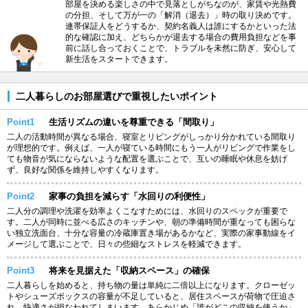
部屋を決める楽しさの中で見落としがちなのが、家賃や光熱費
の分担、そして万が一の「解消（退去）」時の取り決めです。
連帯保証人をどうするか、契約名義人は誰にするかといった法
的な確認に加え、どちらかが退去する場合の費用負担などを事
前に話し合っておくことで、トラブルを未然に防ぎ、安心して
新生活をスタートできます。
二人暮らしのお部屋選びで重視したいポイント
Point1
生活リズムの違いを尊重できる「間取り」
二人の活動時間が異なる場合、寝室とリビングがしっかり分かれている間取り
が理想的です。例えば、一人が寝ている時間にもう一人がリビングで作業をし
ても物音が気にならないような配置を選ぶことで、互いの睡眠や休息を妨げ
ず、良好な関係を維持しやすくなります。
Point2
家事の負担を減らす「水回りの利便性」
二人分の調理や洗濯を効率よくこなすためには、水回りのスペックが重要で
す。二人が同時に並べる広さのキッチンや、朝の準備時間が重なっても困らな
い独立洗面台、十分な容量の冷蔵庫置き場があるかなど、実際の家事動線をイ
メージして選ぶことで、日々の些細なストレスを軽減できます。
Point3
将来を見据えた「収納スペース」の確保
二人暮らしを始めると、持ち物の量は単純に二倍以上になります。クローゼッ
トやシューズボックスの容量が不足していると、居住スペースが荷物で圧迫さ
れ、快適さが損なわれてしまいます。あらかじめ「誰がどこの収納を使うか」