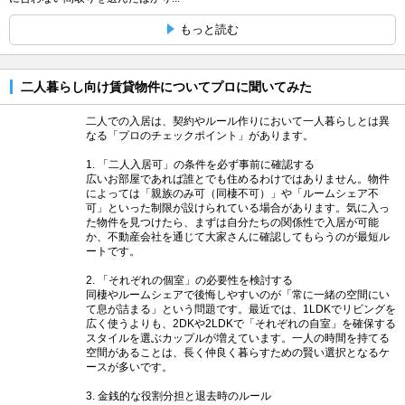
もっと読む
二人暮らし向け賃貸物件についてプロに聞いてみた
二人での入居は、契約やルール作りにおいて一人暮らしとは異
なる「プロのチェックポイント」があります。
1. 「二人入居可」の条件を必ず事前に確認する
広いお部屋であれば誰とでも住めるわけではありません。物件
によっては「親族のみ可（同棲不可）」や「ルームシェア不
可」といった制限が設けられている場合があります。気に入っ
た物件を見つけたら、まずは自分たちの関係性で入居が可能
か、不動産会社を通じて大家さんに確認してもらうのが最短ル
ートです。
2. 「それぞれの個室」の必要性を検討する
同棲やルームシェアで後悔しやすいのが「常に一緒の空間にい
て息が詰まる」という問題です。最近では、1LDKでリビングを
広く使うよりも、2DKや2LDKで「それぞれの自室」を確保する
スタイルを選ぶカップルが増えています。一人の時間を持てる
空間があることは、長く仲良く暮らすための賢い選択となるケ
ースが多いです。
3. 金銭的な役割分担と退去時のルール