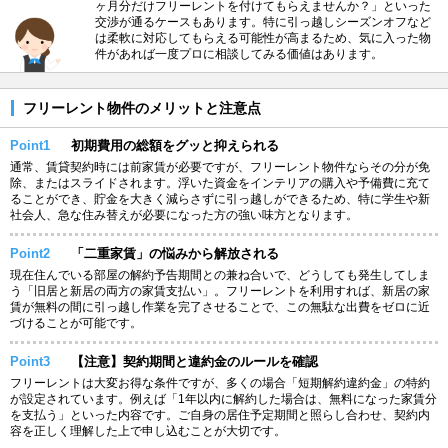
ヶ月分だけフリーレントを付けてもらえませんか？」といった
交渉が通るケースもあります。特に引っ越しシーズンオフなど
は柔軟に対応してもらえる可能性が高まるため、気に入った物
件があれば一度プロに相談してみる価値はあります。
フリーレント物件のメリットと注意点
Point1
初期費用の総額をグッと抑えられる
通常、賃貸契約時には前家賃が必要ですが、フリーレント物件ならその分が免
除、またはスライドされます。浮いた資金をインテリアの購入や予備費に充て
ることができ、貯金を大きく減らさずに引っ越しができるため、特に学生や新
社会人、急な住み替えが必要になった方の強い味方となります。
Point2
「二重家賃」の悩みから解放される
現在住んでいる部屋の解約予告期間との兼ね合いで、どうしても発生してしま
う「旧居と新居の両方の家賃支払い」。フリーレントを利用すれば、新居の家
賃が無料の間に引っ越し作業を完了させることで、この無駄な出費をゼロに近
づけることが可能です。
Point3
【注意】契約期間と違約金のルールを確認
フリーレントは大変お得な条件ですが、多くの場合「短期解約違約金」の特約
が設定されています。例えば「1年以内に解約した場合は、無料になった家賃分
を支払う」といった内容です。ご自身の居住予定期間と照らし合わせ、契約内
容を正しく理解した上で申し込むことが大切です。