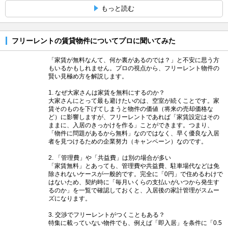
もっと読む
フリーレントの賃貸物件についてプロに聞いてみた
「家賃が無料なんて、何か裏があるのでは？」と不安に思う方
もいるかもしれません。プロの視点から、フリーレント物件の
賢い見極め方を解説します。
1. なぜ大家さんは家賃を無料にするのか？
大家さんにとって最も避けたいのは、空室が続くことです。家
賃そのものを下げてしまうと物件の価値（将来の売却価格な
ど）に影響しますが、フリーレントであれば「家賃設定はその
ままに、入居のきっかけを作る」ことができます。つまり、
「物件に問題があるから無料」なのではなく、早く優良な入居
者を見つけるための企業努力（キャンペーン）なのです。
2. 「管理費」や「共益費」は別の場合が多い
「家賃無料」とあっても、管理費や共益費、駐車場代などは免
除されないケースが一般的です。完全に「0円」で住めるわけで
はないため、契約時に「毎月いくらの支払いがいつから発生す
るのか」を一覧で確認しておくと、入居後の家計管理がスムー
ズになります。
3. 交渉でフリーレントがつくこともある？
特集に載っていない物件でも、例えば「即入居」を条件に「0.5