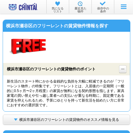
お部屋を探す
気になる
最近見た
保存中の
リスト
物件
条件
沿線・駅から
横浜市瀬谷区のフリーレントの賃貸物件情報を探す
住所から
家賃相場から
通勤通学時間から
物件特集から
横浜市瀬谷区のフリーレントの賃貸物件のポイント
不動産会社から
新生活のスタート時にかかる金銭的な負担を大幅に軽減できるのが「フリ
ーレント物件」の特集です。フリーレントとは、入居後の一定期間（一般
TOP
的に0.5ヶ月〜2ヶ月程度）の家賃が無料になる契約形態を指します。家具
家電の買い替えや引っ越し業者への支払いが重なる時期に、固定費である
家賃を抑えられるため、予算にゆとりを持って新生活を始めたい方に非常
におすすめの選択肢です。
横浜市瀬谷区のフリーレントの賃貸物件のオススメ情報を見る