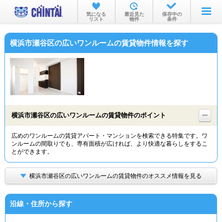
お部屋を探す
気になる
最近見た
保存中の
リスト
物件
条件
沿線・駅から
横浜市瀬谷区の広いワンルームの賃貸物件情報を探す
住所から
家賃相場から
通勤通学時間から
物件特集から
横浜市瀬谷区の広いワンルームの賃貸物件のポイント
不動産会社から
広めのワンルームの賃貸アパート・マンションを検索できる特集です。ワ
ンルームの間取りでも、専有面積が広ければ、より快適な暮らしをするこ
TOP
とができます。
横浜市瀬谷区の広いワンルームの賃貸物件のオススメ情報を見る
沿線・住所から探す