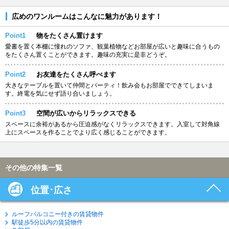
広めのワンルームはこんなに魅力があります！
Point1
物をたくさん置けます
愛書を置く本棚に憧れのソファ、観葉植物などお部屋が広いと趣味に合うもの
をたくさん置くことができます。趣味の充実に是非どうぞ。
Point2
お友達をたくさん呼べます
大きなテーブルを置いて仲間とパーティ！飲み会もお部屋でできてしまいま
す。終電を気にせず語り合いましょう。
Point3
空間が広いからリラックスできる
スペースに余裕があるから圧迫感がなくリラックスできます。入室して対角線
上にスペースを作ることでより広く感じることができます。
その他の特集一覧
位置･広さ
ルーフバルコニー付きの賃貸物件
駅徒歩5分以内の賃貸物件