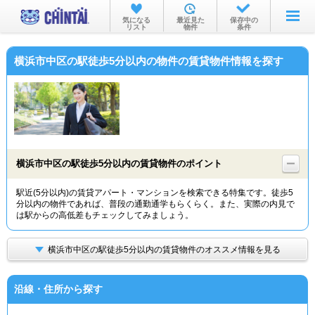
お部屋を探す
気になる
最近見た
保存中の
リスト
物件
条件
沿線・駅から
横浜市中区の駅徒歩5分以内の物件の賃貸物件情報を探す
住所から
家賃相場から
通勤通学時間から
物件特集から
横浜市中区の駅徒歩5分以内の賃貸物件のポイント
不動産会社から
駅近(5分以内)の賃貸アパート・マンションを検索できる特集です。徒歩5
分以内の物件であれば、普段の通勤通学もらくらく。また、実際の内見で
TOP
は駅からの高低差もチェックしてみましょう。
横浜市中区の駅徒歩5分以内の賃貸物件のオススメ情報を見る
沿線・住所から探す