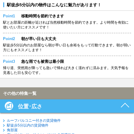
駅徒歩5分以内の物件はこんなに魅力があります！
Point1
移動時間を節約できます
駅とお部屋の距離が近ければ当然移動時間を節約できます。より時間を有効に
使いたい方にオススメです！
Point2
朝が早い日も大丈夫
駅徒歩5分以内のお部屋なら朝が早い日も余裕をもって行動できます。朝が弱い
方にもオススメします！
Point3
急な雨でも被害は最小限
帰り道、突然雨が降っても急いで帰れば大きく濡れずに済みます。天気予報を
見逃した日も安心です。
その他の特集一覧
位置･広さ
ルーフバルコニー付きの賃貸物件
駅徒歩5分以内の賃貸物件
角部屋