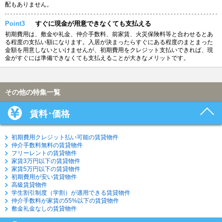
配もありません。
Point3
すぐに現金が用意できなくても支払える
初期費用は、敷金や礼金、仲介手数料、前家賃、火災保険料等と合わせるとあ
る程度の支払い額になります。入居が決まったらすぐにある程度のまとまった
金額を用意しないといけませんが、初期費用をクレジット支払いできれば、現
金がすぐには準備できなくても支払えることが大きなメリットです。
その他の特集一覧
賃料･価格
初期費用クレジット払い可能の賃貸物件
仲介手数料無料の賃貸物件
フリーレントの賃貸物件
家賃3万円以下の賃貸物件
家賃5万円以下の賃貸物件
初期費用が安い賃貸物件
高級賃貸物件
学生割引制度（学割）が適用できる賃貸物件
仲介手数料が家賃の55%以下の賃貸物件
敷金礼金なしの賃貸物件