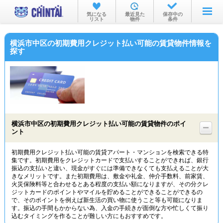
お部屋を探す
気になる
最近見た
保存中の
リスト
物件
条件
沿線・駅から
横浜市中区の初期費用クレジット払い可能の賃貸物件情報を
住所から
探す
家賃相場から
通勤通学時間から
物件特集から
横浜市中区の初期費用クレジット払い可能の賃貸物件のポイ
不動産会社から
ント
TOP
初期費用クレジット払い可能の賃貸アパート・マンションを検索できる特
集です。初期費用をクレジットカードで支払いすることができれば、銀行
振込の支払いと違い、現金がすぐには準備できなくても支払えることが大
きなメリットです。また初期費用は、敷金や礼金、仲介手数料、前家賃、
火災保険料等と合わせるとある程度の支払い額になりますが、その分クレ
ジットカードのポイントやマイルを貯めることができることができるの
で、そのポイントを例えば新生活の買い物に使うこと等も可能になりま
す。振込の手間もかからない為、入金の手続きが面倒な方や忙しくて振り
込むタイミングを作ることが難しい方にもおすすめです。