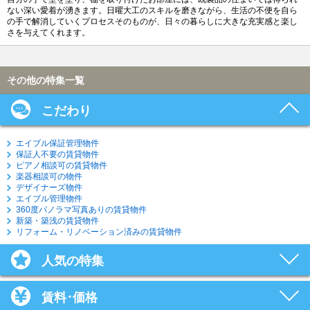
ない深い愛着が湧きます。日曜大工のスキルを磨きながら、生活の不便を自ら
の手で解消していくプロセスそのものが、日々の暮らしに大きな充実感と楽し
さを与えてくれます。
その他の特集一覧
こだわり
エイブル保証管理物件
保証人不要の賃貸物件
ピアノ相談可の賃貸物件
楽器相談可の物件
デザイナーズ物件
エイブル管理物件
360度パノラマ写真ありの賃貸物件
新築・築浅の賃貸物件
リフォーム・リノベーション済みの賃貸物件
人気の特集
賃料･価格