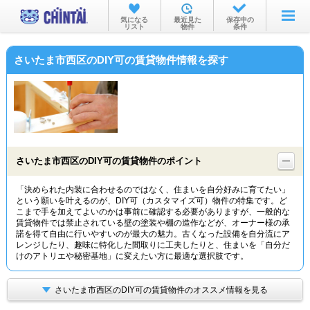
お部屋を探す
気になる
最近見た
保存中の
リスト
物件
条件
沿線・駅から
さいたま市西区のDIY可の賃貸物件情報を探す
住所から
家賃相場から
通勤通学時間から
物件特集から
さいたま市西区のDIY可の賃貸物件のポイント
不動産会社から
「決められた内装に合わせるのではなく、住まいを自分好みに育てたい」
という願いを叶えるのが、DIY可（カスタマイズ可）物件の特集です。ど
TOP
こまで手を加えてよいのかは事前に確認する必要がありますが、一般的な
賃貸物件では禁止されている壁の塗装や棚の造作などが、オーナー様の承
諾を得て自由に行いやすいのが最大の魅力。古くなった設備を自分流にア
レンジしたり、趣味に特化した間取りに工夫したりと、住まいを「自分だ
けのアトリエや秘密基地」に変えたい方に最適な選択肢です。
さいたま市西区のDIY可の賃貸物件のオススメ情報を見る