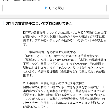
もっと読む
DIY可の賃貸物件についてプロに聞いてみた
DIY可の賃貸物件についてプロに聞いてみた DIY可物件は自由度
が高い分、トラブルを避けるための「ルール確認」が非常に重
要です。プロが必ずチェックを勧める3つのポイントを解説しま
す。
1. 「承諾の範囲」を必ず書面で確認する
「DIY可」といっても、物件ごとにルールは千差万別です。
「壁紙はいいが柱に傷をつけるのはNG」「水回りの配管移動は
不可」など、事前に**「どこまでやっていいのか」**の範囲を
明確にしましょう。後で「そんなつもりではなかった」となら
ないよう、承諾内容は書面（合意書など）で残しておくのが鉄
則です。
2. 工事前の「申請と承認」のプロセスを大切に
自由が認められている物件でも、大きな改修をする前には「工
事内容のプラン」を大家さんに提出し、承認を得るプロセスが
必要です。無断で構造に関わる変更をすると、契約違反になる
リスクがあります。大家さんや管理会社を「理想の部屋作りの
パートナー」と考え、こまめにコミュニケーションを取ること
が成功のコツです。