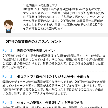
3. 近隣住民への配慮とマナー
DIY作業には、電動工具の騒音や塗料の匂いがつきものです。
マンションやアパートの場合、近隣とのトラブルを避けるため
に「作業は日中のみにする」「共用部を汚さない」といったマ
ナーを守る必要があります。DIY可の物件は住民同士の理解が
あることも多いですが、周囲への気遣いが自身の快適なDIYラ
イフを守ることにも繋がります。
DIY可の賃貸物件のオススメポイント
Point1
理想の内装を実現しやすい
DIY可物件の多くは、退去時の原状回復（入居時の状態に戻すこと）が免除、ま
たは緩和される契約になっています。そのため、壁紙の貼り替えや床材の変更
など楽しみの幅が広がります。賃貸の枠を超えて、自分の個性を反映させた空
間作りが可能です。
Point2
低コストで「自分だけのオリジナル物件」を創れる
最新のデザイナーズ物件は家賃が高くなりがちですが、DIY可物件は築年数が経
過しているケースが多く、家賃が比較的リーズナブルな傾向にあります。浮い
た家賃を材料費に充てることで、最小限のコストで自分だけのこだわりの住ま
いを創り出す、賢いライフスタイルが実現します。
Point3
住まいへの愛着と「作る楽しさ」を享受できる
自分の手で壁を塗り、棚を取り付けたお部屋には、既製品の住まいでは得られ