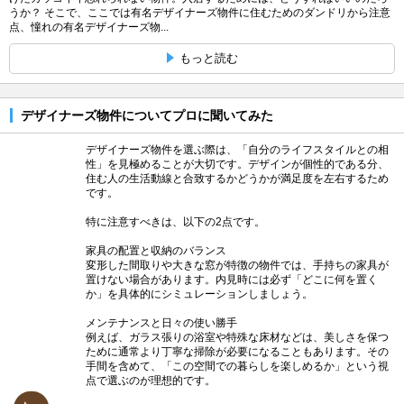
うか？ そこで、ここでは有名デザイナーズ物件に住むためのダンドリから注意
点、憧れの有名デザイナーズ物...
もっと読む
デザイナーズ物件についてプロに聞いてみた
デザイナーズ物件を選ぶ際は、「自分のライフスタイルとの相
性」を見極めることが大切です。デザインが個性的である分、
住む人の生活動線と合致するかどうかが満足度を左右するため
です。
特に注意すべきは、以下の2点です。
家具の配置と収納のバランス
変形した間取りや大きな窓が特徴の物件では、手持ちの家具が
置けない場合があります。内見時には必ず「どこに何を置く
か」を具体的にシミュレーションしましょう。
メンテナンスと日々の使い勝手
例えば、ガラス張りの浴室や特殊な床材などは、美しさを保つ
ために通常より丁寧な掃除が必要になることもあります。その
手間を含めて、「この空間での暮らしを楽しめるか」という視
点で選ぶのが理想的です。