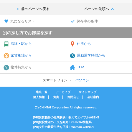
前のページへ戻る
ページの先頭へ
気になるリスト
保存中の条件
別の探し方でお部屋を探す
沿線・駅から
住所から
家賃相場から
通勤通学時間から
物件特集から
TOP
スマートフォン
パソコン
地域一覧
アーカイブ
サイトマップ
個人情報
免責
お問合せ
会社案内
(C) CHINTAI Corporation All rights reserved.
[PR]賃貸物件の疑問解決！教えてエイブルAGENT
[PR]賃貸生活の工夫を紹介！CHINTAI情報局
[PR]女性の賃貸生活を応援！Woman.CHINTAI