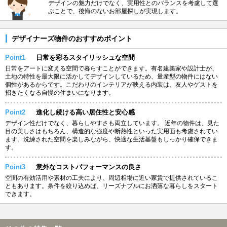
デザインの魅力だけでなく、実用性とのバランスを考慮して選
ぶことで、後悔のないお部屋探しが実現します。
デザイナーズ物件のおすすめポイント
Point1
日常を彩るスタイリッシュな空間
日常をアートに変える空間で暮らすことができます。有名建築家や設計士が、
土地の特性を最大限に活かしてデザインしているため、量産型の物件にはない
個性があるからです。こだわりのインテリアが映える内装は、友人やゲストを
招きたくなる自慢の住まいになります。
Point2
進化し続ける高い居住性と安心感
デザイン性だけでなく、暮らしやすさも両立しています。 近年の物件は、見た
目の美しさはもちろん、構造的な強度や断熱性といった実用面も考慮されてい
ます。洗練された空間を楽しみながら、快適な生活基盤もしっかり確保できま
す。
Point3
意外なコストパフォーマンスの良さ
空間の有効活用や素材の工夫により、周辺相場に近い家賃で提供されているこ
ともあります。条件を絞り込めば、リーズナブルにお洒落な暮らしをスタート
できます。