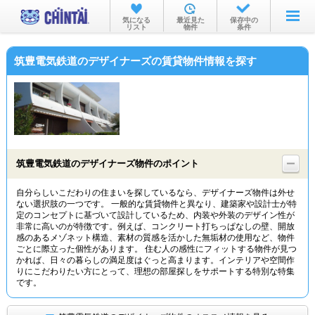
お部屋を探す
気になる
最近見た
保存中の
リスト
物件
条件
沿線・駅から
筑豊電気鉄道のデザイナーズの賃貸物件情報を探す
住所から
家賃相場から
通勤通学時間から
物件特集から
筑豊電気鉄道のデザイナーズ物件のポイント
不動産会社から
自分らしいこだわりの住まいを探しているなら、デザイナーズ物件は外せ
ない選択肢の一つです。 一般的な賃貸物件と異なり、建築家や設計士が特
TOP
定のコンセプトに基づいて設計しているため、内装や外装のデザイン性が
非常に高いのが特徴です。例えば、コンクリート打ちっぱなしの壁、開放
感のあるメゾネット構造、素材の質感を活かした無垢材の使用など、物件
ごとに際立った個性があります。 住む人の感性にフィットする物件が見つ
かれば、日々の暮らしの満足度はぐっと高まります。インテリアや空間作
りにこだわりたい方にとって、理想の部屋探しをサポートする特別な特集
です。