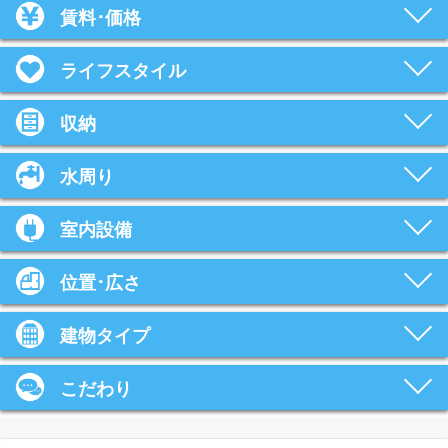
賃料･価格
ライフスタイル
収納
水周り
室内設備
位置･広さ
建物タイプ
こだわり