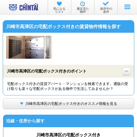
お部屋を探す
気になる
最近見た
保存中の
リスト
物件
条件
沿線・駅から
川崎市高津区の宅配ボックス付きの賃貸物件情報を探す
住所から
家賃相場から
通勤通学時間から
物件特集から
川崎市高津区の宅配ボックス付きのポイント
不動産会社から
宅配ボックス付きの賃貸アパート・マンションを検索できます。通販の受
け取りも楽々な宅配ボックスがある物件で生活してみませんか？
TOP
川崎市高津区の宅配ボックス付きのオススメ情報を見る
沿線・住所から探す
川崎市高津区の宅配ボックス付き