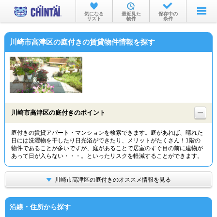
お部屋を探す
気になる
最近見た
保存中の
リスト
物件
条件
沿線・駅から
川崎市高津区の庭付きの賃貸物件情報を探す
住所から
家賃相場から
通勤通学時間から
物件特集から
川崎市高津区の庭付きのポイント
不動産会社から
庭付きの賃貸アパート・マンションを検索できます。庭があれば、晴れた
日には洗濯物を干したり日光浴ができたり、メリットがたくさん！1階の
TOP
物件であることが多いですが、庭があることで居室のすぐ目の前に建物が
あって日が入らない・・・。といったリスクを軽減することができます。
川崎市高津区の庭付きのオススメ情報を見る
沿線・住所から探す