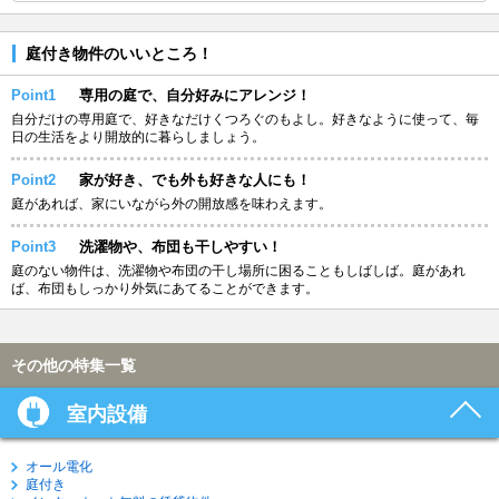
庭付き物件のいいところ！
Point1
専用の庭で、自分好みにアレンジ！
自分だけの専用庭で、好きなだけくつろぐのもよし。好きなように使って、毎
日の生活をより開放的に暮らしましょう。
Point2
家が好き、でも外も好きな人にも！
庭があれば、家にいながら外の開放感を味わえます。
Point3
洗濯物や、布団も干しやすい！
庭のない物件は、洗濯物や布団の干し場所に困ることもしばしば。庭があれ
ば、布団もしっかり外気にあてることができます。
その他の特集一覧
室内設備
オール電化
庭付き