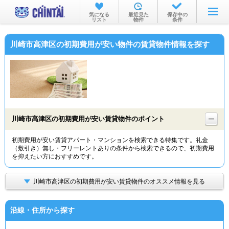
お部屋を探す
気になる
最近見た
保存中の
リスト
物件
条件
沿線・駅から
川崎市高津区の初期費用が安い物件の賃貸物件情報を探す
住所から
家賃相場から
通勤通学時間から
物件特集から
川崎市高津区の初期費用が安い賃貸物件のポイント
不動産会社から
初期費用が安い賃貸アパート・マンションを検索できる特集です。礼金
（敷引き）無し・フリーレントありの条件から検索できるので、初期費用
TOP
を抑えたい方におすすめです。
川崎市高津区の初期費用が安い賃貸物件のオススメ情報を見る
沿線・住所から探す