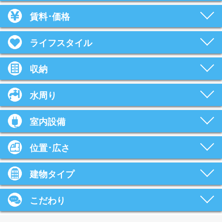
賃料･価格
ライフスタイル
収納
水周り
室内設備
位置･広さ
建物タイプ
こだわり