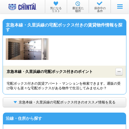
お部屋を探す
気になる
最近見た
保存中の
リスト
物件
条件
沿線・駅から
京急本線・久里浜線の宅配ボックス付きの賃貸物件情報を探
住所から
す
家賃相場から
通勤通学時間から
物件特集から
京急本線・久里浜線の宅配ボックス付きのポイント
不動産会社から
宅配ボックス付きの賃貸アパート・マンションを検索できます。通販の受
TOP
け取りも楽々な宅配ボックスがある物件で生活してみませんか？
京急本線・久里浜線の宅配ボックス付きのオススメ情報を見る
沿線・住所から探す