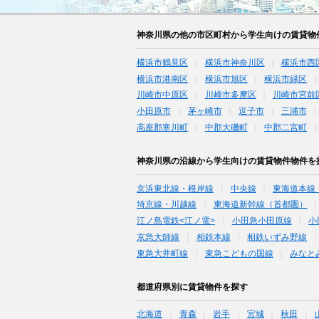
神奈川県の他の市区町村から学生向けの賃貸物
横浜市鶴見区
横浜市神奈川区
横浜市西
横浜市港南区
横浜市旭区
横浜市緑区
川崎市中原区
川崎市多摩区
川崎市宮前
小田原市
茅ヶ崎市
逗子市
三浦市
高座郡寒川町
中郡大磯町
中郡二宮町
神奈川県の沿線から学生向けの賃貸物件物件を
京浜東北線・根岸線
中央線
東海道本線
埼京線・川越線
東海道新幹線（首都圏）
江ノ島電鉄<江ノ電>
小田急小田原線
小
京急大師線
相鉄本線
相鉄いずみ野線
東急大井町線
東急こどもの国線
みなと
都道府県別に賃貸物件を探す
北海道
青森
岩手
宮城
秋田