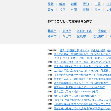
長野
岐阜
静岡
愛知
三重
滋
高知
福岡
佐賀
長崎
熊本
大
都市にこだわって賃貸物件を探す
札幌市
仙台市
さいたま市
千葉市
神戸市
岡山市
広島市
北九州市
CHINTAI：
賃貸・部屋探し情報サイト
学生向け賃貸
海
[PR]
海外の不動産・賃貸情報ならエイブル海外店にお任
香港
｜
台湾
｜
高雄
｜
上海
｜
蘇州
｜
深セン
｜
広州
[PR]
海外不動産～投資・居住・別荘・資産分散～ならエ
[PR]
法人様向け海外赴任サポートならエイブルにお任せ
[PR]
こんなお部屋に泊まってみたい！そんなお部屋探し
[PR]
埼玉県の不動産オーナー様向けサイト「saitama.a
[PR]
学生の一人暮らし向け賃貸！「エイブル進学応援部
[PR]
過去の掲載物件も探せる！「エイブル賃貸物件アー
[PR]
賃貸物件の疑問解決！教えてエイブルAGENT
[PR]
賃貸生活の工夫を紹介！CHINTAI情報局
[PR]
女性の賃貸生活を応援！Woman.CHINTAI
[PR]
過去から現在に掲載された物件が探せるWoman.CH
[PR]
不動産賃貸仲介業務のプロ向けお役立ちメディア！CHIN
[PR]
引越し後に後悔しても大丈夫【CHINTAI安心パッ