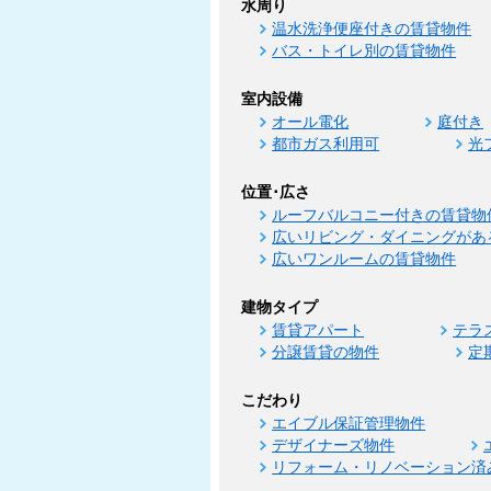
水周り
温水洗浄便座付きの賃貸物件
バス・トイレ別の賃貸物件
室内設備
オール電化
庭付き
都市ガス利用可
光
位置･広さ
ルーフバルコニー付きの賃貸物
広いリビング・ダイニングがあ
広いワンルームの賃貸物件
建物タイプ
賃貸アパート
テラ
分譲賃貸の物件
定
こだわり
エイブル保証管理物件
デザイナーズ物件
リフォーム・リノベーション済