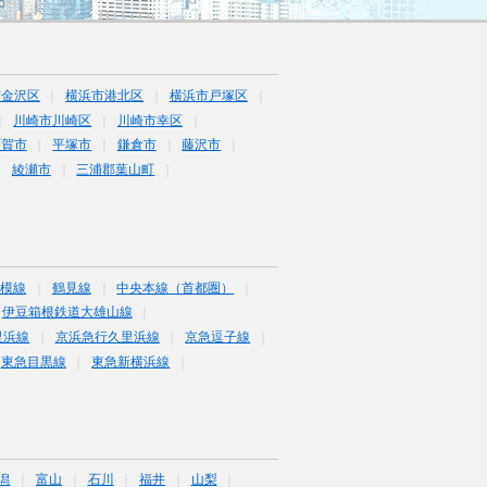
市金沢区
横浜市港北区
横浜市戸塚区
川崎市川崎区
川崎市幸区
須賀市
平塚市
鎌倉市
藤沢市
綾瀬市
三浦郡葉山町
相模線
鶴見線
中央本線（首都圏）
伊豆箱根鉄道大雄山線
里浜線
京浜急行久里浜線
京急逗子線
東急目黒線
東急新横浜線
潟
富山
石川
福井
山梨