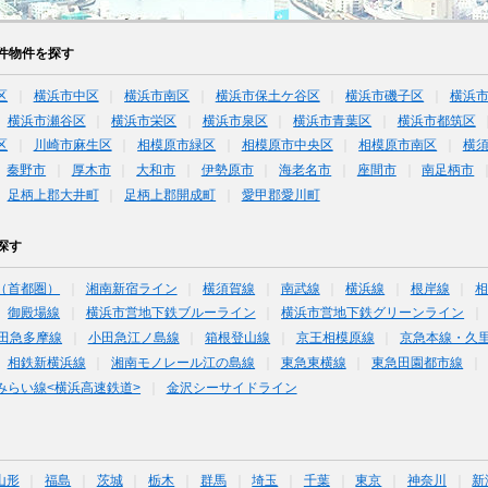
件物件を探す
区
横浜市中区
横浜市南区
横浜市保土ケ谷区
横浜市磯子区
横浜
横浜市瀬谷区
横浜市栄区
横浜市泉区
横浜市青葉区
横浜市都筑区
区
川崎市麻生区
相模原市緑区
相模原市中央区
相模原市南区
横
秦野市
厚木市
大和市
伊勢原市
海老名市
座間市
南足柄市
足柄上郡大井町
足柄上郡開成町
愛甲郡愛川町
探す
（首都圏）
湘南新宿ライン
横須賀線
南武線
横浜線
根岸線
御殿場線
横浜市営地下鉄ブルーライン
横浜市営地下鉄グリーンライン
田急多摩線
小田急江ノ島線
箱根登山線
京王相模原線
京急本線・久
相鉄新横浜線
湘南モノレール江の島線
東急東横線
東急田園都市線
みらい線<横浜高速鉄道>
金沢シーサイドライン
山形
福島
茨城
栃木
群馬
埼玉
千葉
東京
神奈川
新