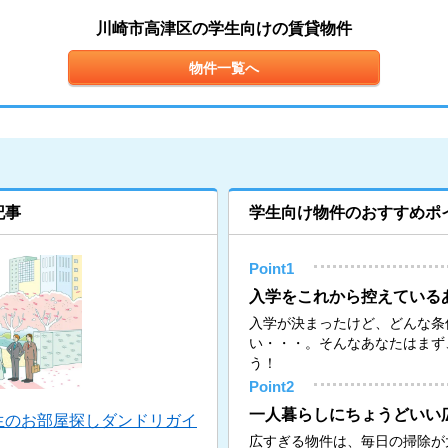
川崎市高津区の学生向けの賃貸物件
物件一覧へ
記事
学生向け物件のおすすめポ
Point1
入学をこれから控えている
入学が決まったけど、どんな条
い・・・。そんなあなたはまず
う！
Point2
一人暮らしにちょうどいい
生のお部屋探しダンドリガイ
広すぎる物件は、毎日の掃除が