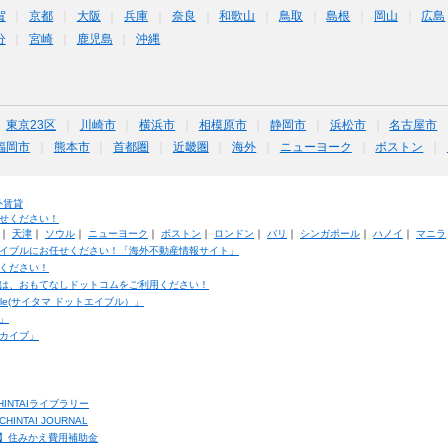
賀
京都
大阪
兵庫
奈良
和歌山
鳥取
島根
岡山
広島
分
宮崎
鹿児島
沖縄
東京23区
川崎市
横浜市
相模原市
静岡市
浜松市
名古屋市
福岡市
熊本市
首都圏
近畿圏
海外
ニューヨーク
ボストン
外賃貸
せください！
｜
天津
｜
ソウル
｜
ニューヨーク
｜
ボストン
｜
ロンドン
｜
パリ
｜
シンガポール
｜
ハノイ
｜
マニラ
イブルにお任せください！「海外不動産情報サイト」
ください！
は、おもてなしドットコムをご利用ください！
ble(サイタマ ドットエイブル）」
」
カイブ」
INTAIライブラリー
TAI JOURNAL
ク】住みかえ費用補助金