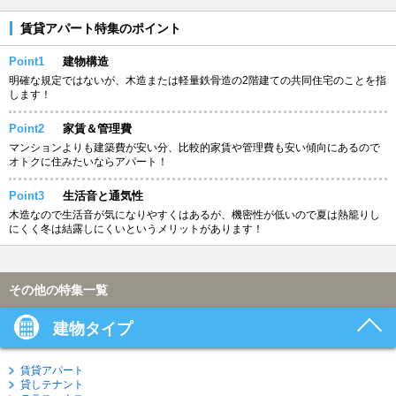
賃貸アパート特集のポイント
Point1
建物構造
明確な規定ではないが、木造または軽量鉄骨造の2階建ての共同住宅のことを指
します！
Point2
家賃＆管理費
マンションよりも建築費が安い分、比較的家賃や管理費も安い傾向にあるので
オトクに住みたいならアパート！
Point3
生活音と通気性
木造なので生活音が気になりやすくはあるが、機密性が低いので夏は熱籠りし
にくく冬は結露しにくいというメリットがあります！
その他の特集一覧
建物タイプ
賃貸アパート
貸しテナント