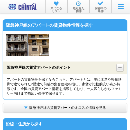
お部屋を探す
気になる
最近見た
保存中の
リスト
物件
条件
沿線・駅から
阪急神戸線のアパートの賃貸物件情報を探す
住所から
家賃相場から
通勤通学時間から
物件特集から
阪急神戸線の賃貸アパートのポイント
不動産会社から
アパートの賃貸物件を探すならこちら。アパートとは、主に木造や軽量鉄
骨で建てられた2階建て前後の集合住宅を指し、家賃が比較的安い点が特
TOP
徴です。全国の賃貸アパート情報を掲載しており、一人暮らしからファミ
リー向けまで幅広い条件で探せます。
阪急神戸線の賃貸アパートのオススメ情報を見る
沿線・住所から探す