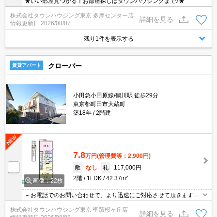
★いい部屋見つかる！お部屋探しはタウンハウジングまで♪★
株式会社タウンハウジング東京 多摩センター店
詳細を見る
情報更新日
2026/08/07
残り1件を表示する
クローバー
賃貸アパート
小田急小田原線/鶴川駅 徒歩29分
東京都町田市大蔵町
築18年
2階建
7.8
万円
(管理費等：2,900円)
敷
なし
礼
117,000円
2階
1LDK
42.37m²
画像：22枚
～お電話でのお問い合わせで、より迅速にご対応させて頂きます～
地域密着タウンハウジングまで～
株式会社タウンハウジング東京 聖蹟桜ヶ丘店
詳細を見る