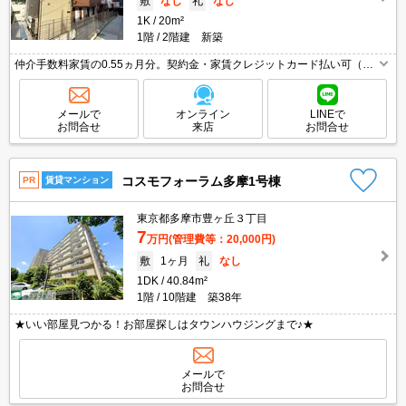
敷
なし
礼
なし
1K
20m²
1階
2階建 新築
仲介手数料家賃の0.55ヵ月分。契約金・家賃クレジットカード払い可（ポ
イント還元あり）。人気の新築。2口IHコンロ付。室内物干しあり。コン
ビニへ180m。温水洗浄便座付き。引越指定業者あり。
メールで
オンライン
LINEで
お問合せ
来店
お問合せ
コスモフォーラム多摩1号棟
PR
賃貸マンション
東京都多摩市豊ヶ丘３丁目
7
万円
(管理費等：20,000円)
敷
1ヶ月
礼
なし
1DK
40.84m²
1階
10階建 築38年
★いい部屋見つかる！お部屋探しはタウンハウジングまで♪★
メールで
お問合せ