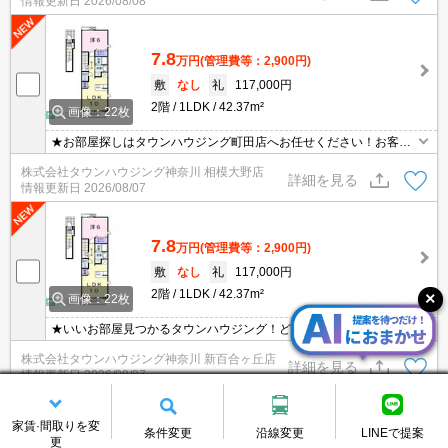
情報更新日
2026/08/08
7.8
万円
(管理費等：2,900円)
敷
なし
礼
117,000円
2階
1LDK
42.37m²
画像：22枚
★お部屋探しはタウンハウジング町田店へお任せください！お客様
のご条件にピッタリなお部屋をご紹介可能です！！お引越しのプロ
株式会社タウンハウジング神奈川 相模大野店
が精一杯お手伝いさせていただきます！！★
詳細を見る
情報更新日
2026/08/07
7.8
万円
(管理費等：2,900円)
敷
なし
礼
117,000円
2階
1LDK
42.37m²
画像：22枚
★いいお部屋見つかるタウンハウジング！どんなことでもお気軽に
ご相談ください♪★
株式会社タウンハウジング神奈川 新百合ヶ丘店
詳細を見る
情報更新日
2026/08/07
残り2件を表示する
家賃·間取りを変
条件変更
沿線変更
LINEで提案
更