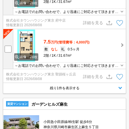
2階
1K
31.67m²
画像：28枚
～お電話でのお問い合わせで、より迅速にご対応させて頂きます～
地域密着タウンハウジングまで～
株式会社タウンハウジング東京 府中店
詳細を見る
情報更新日
2026/08/08
7.5
万円
(管理費等：4,000円)
敷
なし
礼
0.5ヶ月
2階
1K
31.67m²
画像：28枚
～お電話でのお問い合わせで、より迅速にご対応させて頂きます～
地域密着タウンハウジングまで～
株式会社タウンハウジング東京 聖蹟桜ヶ丘店
詳細を見る
情報更新日
2026/08/08
残り1件を表示する
ガーデンヒルズ麻生
賃貸マンション
小田急小田原線/柿生駅 徒歩6分
神奈川県川崎市麻生区上麻生５丁目