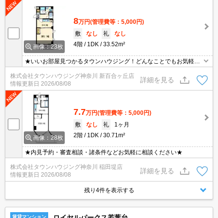
8
万円
(管理費等：5,000円)
敷
なし
礼
なし
4階
1DK
33.52m²
画像：23枚
★いいお部屋見つかるタウンハウジング！どんなことでもお気軽に
ご相談ください♪★
株式会社タウンハウジング神奈川 新百合ヶ丘店
詳細を見る
情報更新日
2026/08/08
7.7
万円
(管理費等：5,000円)
敷
なし
礼
1ヶ月
2階
1DK
30.71m²
画像：28枚
★内見予約・審査相談・諸条件などお気軽に相談ください★
株式会社タウンハウジング神奈川 稲田堤店
詳細を見る
情報更新日
2026/08/08
残り4件を表示する
ロイヤルパークス若葉台
賃貸マンション