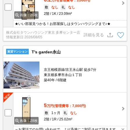
万円
(管理費等：3,000円)
敷
なし
礼
なし
2階
1K
23.09m²
画像：20枚
★いい部屋見つかる！お部屋探しはタウンハウジングまで♪★
株式会社タウンハウジング東京 多摩センター店
詳細を見る
情報更新日
2026/08/05
T's garden永山
賃貸マンション
京王相模原線/京王永山駅 徒歩7分
東京都多摩市永山１丁目
築40年
6階建
5
万円
(管理費等：7,000円)
敷
1ヶ月
礼
なし
2階
1R
25.02m²
画像：28枚
～お電話でのお問い合わせで、より迅速にご対応させて頂きます～