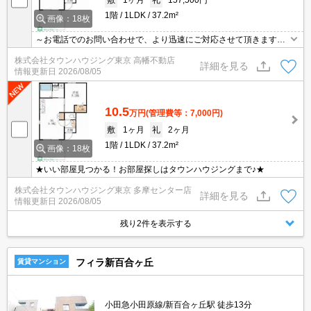
1階
1LDK
37.2m²
画像：18枚
～お電話でのお問い合わせで、より迅速にご対応させて頂きます～
地域密着タウンハウジングまで～
株式会社タウンハウジング東京 高幡不動店
詳細を見る
情報更新日
2026/08/05
10.5
万円
(管理費等：7,000円)
敷
1ヶ月
礼
2ヶ月
1階
1LDK
37.2m²
画像：18枚
★いい部屋見つかる！お部屋探しはタウンハウジングまで♪★
株式会社タウンハウジング東京 多摩センター店
詳細を見る
情報更新日
2026/08/05
残り2件を表示する
フィラ新百合ヶ丘
賃貸マンション
小田急小田原線/新百合ヶ丘駅 徒歩13分