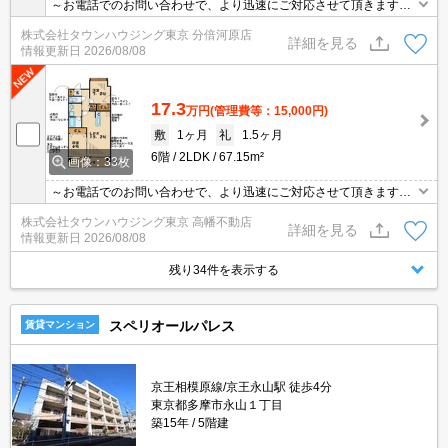
～お電話でのお問い合わせで、より迅速にご対応させて頂きます～
地域密着タウンハウジングまで～
株式会社タウンハウジング東京 分倍河原店
詳細を見る
情報更新日
2026/08/08
17.3
万円
(管理費等：15,000円)
敷
1ヶ月
礼
1.5ヶ月
6階
2LDK
67.15m²
画像：33枚
～お電話でのお問い合わせで、より迅速にご対応させて頂きます～
地域密着タウンハウジングまで～
株式会社タウンハウジング東京 高幡不動店
詳細を見る
情報更新日
2026/08/08
残り34件を表示する
スペリオールパレス
賃貸マンション
京王相模原線/京王永山駅 徒歩4分
東京都多摩市永山１丁目
築15年
5階建