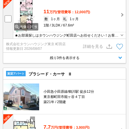
11
万円
(管理費等：12,000円)
敷
1ヶ月
礼
1ヶ月
1階
3LDK
67.6m²
画像：10枚
★お部屋探しはタウンハウジング町田店へお任せください！お客様
のご条件にピッタリなお部屋をご紹介可能です！！お引越しのプロ
株式会社タウンハウジング東京 町田店
が精一杯お手伝いさせていただきます！！★
詳細を見る
情報更新日
2026/08/07
残り3件を表示する
プラシード・カーサ II
賃貸アパート
小田急小田原線/鶴川駅 徒歩12分
東京都町田市能ヶ谷４丁目
築21年
2階建
7.7
万円
(管理費等：3,900円)