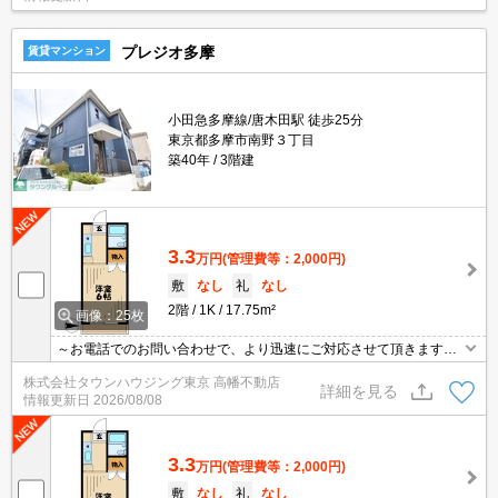
プレジオ多摩
賃貸マンション
小田急多摩線/唐木田駅 徒歩25分
東京都多摩市南野３丁目
築40年
3階建
3.3
万円
(管理費等：2,000円)
敷
なし
礼
なし
2階
1K
17.75m²
画像：25枚
～お電話でのお問い合わせで、より迅速にご対応させて頂きます～
地域密着タウンハウジングまで～
株式会社タウンハウジング東京 高幡不動店
詳細を見る
情報更新日
2026/08/08
3.3
万円
(管理費等：2,000円)
敷
なし
礼
なし