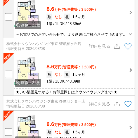
8.6
万円
(管理費等：3,500円)
敷
なし
礼
1.5ヶ月
1階
1LDK
48.39m²
画像：21枚
～お電話でのお問い合わせで、より迅速にご対応させて頂きます～
地域密着タウンハウジングまで～
株式会社タウンハウジング東京 聖蹟桜ヶ丘店
詳細を見る
情報更新日
2026/08/08
8.6
万円
(管理費等：3,500円)
敷
なし
礼
1.5ヶ月
1階
1LDK
48.39m²
画像：21枚
★いい部屋見つかる！お部屋探しはタウンハウジングまで♪★
株式会社タウンハウジング東京 多摩センター店
詳細を見る
情報更新日
2026/08/08
8.6
万円
(管理費等：3,500円)
敷
なし
礼
1.5ヶ月