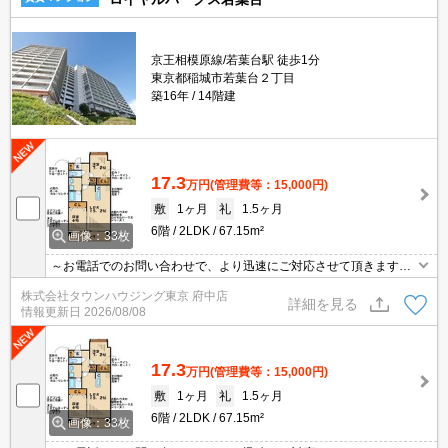
京王相模原線/若葉台駅 徒歩1分
東京都稲城市若葉台２丁目
築16年
14階建
17.3
万円
(管理費等：15,000円)
敷
1ヶ月
礼
1.5ヶ月
6階
2LDK
67.15m²
画像：33枚
～お電話でのお問い合わせで、より迅速にご対応させて頂きます～
地域密着タウンハウジングまで～
株式会社タウンハウジング東京 府中店
詳細を見る
情報更新日
2026/08/08
17.3
万円
(管理費等：15,000円)
敷
1ヶ月
礼
1.5ヶ月
6階
2LDK
67.15m²
画像：33枚