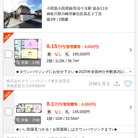
小田急小田原線/百合ケ丘駅 徒歩11分
神奈川県川崎市麻生区高石２丁目
築3年
2階建
9.15
万円
(管理費等：4,000円)
敷
なし
礼
160,000円
2階
1LDK
36.7m²
画像：14枚
★タウンハウジングにお任せ下さい★2025年全国仲介件数第2位(全
国賃貸新聞2026年掲載)★
株式会社タウンハウジング東京 経堂店
詳細を見る
情報更新日
2026/08/08
8.1
万円
(管理費等：4,000円)
敷
なし
礼
145,000円
1階
1DK
33.56m²
画像：25枚
★いい部屋見つかる！お部屋探しはタウンハウジングまで♪★