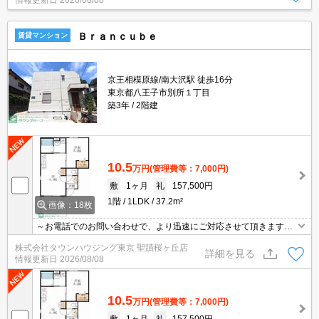
情報更新日
2026/08/08
Ｂｒａｎｃｕｂｅ
賃貸マンション
京王相模原線/南大沢駅 徒歩16分
東京都八王子市別所１丁目
築3年
2階建
10.5
万円
(管理費等：7,000円)
敷
1ヶ月
礼
157,500円
1階
1LDK
37.2m²
画像：18枚
～お電話でのお問い合わせで、より迅速にご対応させて頂きます～
地域密着タウンハウジングまで～
株式会社タウンハウジング東京 聖蹟桜ヶ丘店
詳細を見る
情報更新日
2026/08/08
10.5
万円
(管理費等：7,000円)
敷
1ヶ月
礼
157,500円