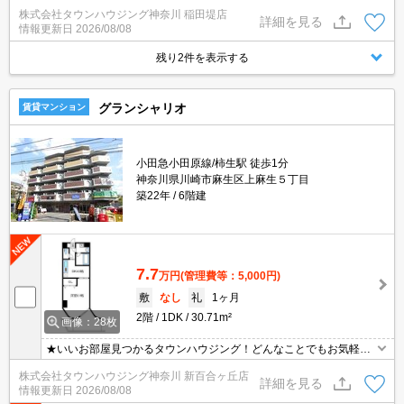
株式会社タウンハウジング神奈川 稲田堤店
詳細を見る
情報更新日
2026/08/08
残り2件を表示する
グランシャリオ
賃貸マンション
小田急小田原線/柿生駅 徒歩1分
神奈川県川崎市麻生区上麻生５丁目
築22年
6階建
7.7
万円
(管理費等：5,000円)
敷
なし
礼
1ヶ月
2階
1DK
30.71m²
画像：28枚
★いいお部屋見つかるタウンハウジング！どんなことでもお気軽に
ご相談ください♪★
株式会社タウンハウジング神奈川 新百合ヶ丘店
詳細を見る
情報更新日
2026/08/08