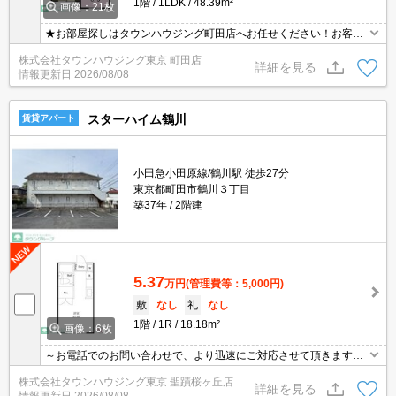
1階
1LDK
48.39m²
画像：21枚
★お部屋探しはタウンハウジング町田店へお任せください！お客様
のご条件にピッタリなお部屋をご紹介可能です！！お引越しのプロ
株式会社タウンハウジング東京 町田店
が精一杯お手伝いさせていただきます！！★
詳細を見る
情報更新日
2026/08/08
スターハイム鶴川
賃貸アパート
小田急小田原線/鶴川駅 徒歩27分
東京都町田市鶴川３丁目
築37年
2階建
5.37
万円
(管理費等：5,000円)
敷
なし
礼
なし
1階
1R
18.18m²
画像：6枚
～お電話でのお問い合わせで、より迅速にご対応させて頂きます～
地域密着タウンハウジングまで～
株式会社タウンハウジング東京 聖蹟桜ヶ丘店
詳細を見る