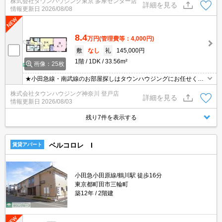
株式会社タウンハウジング東京 多摩センター店
詳細を見る
情報更新日
2026/08/08
8.4
万円
(管理費等：4,000円)
敷
なし
礼
145,000円
1階
1DK
33.56m²
画像：25枚
★小田急線・南武線のお部屋探しはタウンハウジングにお任せくだ
さい★
株式会社タウンハウジング神奈川 登戸店
詳細を見る
情報更新日
2026/08/03
残り7件を表示する
ベルコロレ I
賃貸アパート
小田急小田原線/鶴川駅 徒歩16分
東京都町田市三輪町
築12年
2階建