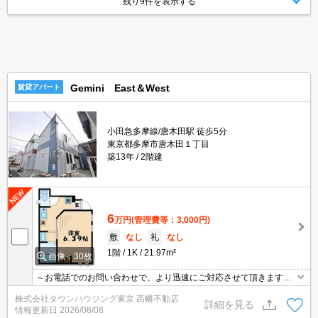
残り9件を表示する
Gemini East＆West
賃貸アパート
小田急多摩線/唐木田駅 徒歩5分
東京都多摩市唐木田１丁目
築13年
2階建
6
万円
(管理費等：3,000円)
敷
なし
礼
なし
1階
1K
21.97m²
画像：30枚
～お電話でのお問い合わせで、より迅速にご対応させて頂きます～
地域密着タウンハウジングまで～
株式会社タウンハウジング東京 高幡不動店
詳細を見る
情報更新日
2026/08/08