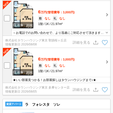
6
万円
(管理費等：3,000円)
敷
なし
礼
なし
1階
1K
21.97m²
画像：30枚
～お電話でのお問い合わせで、より迅速にご対応させて頂きます～
地域密着タウンハウジングまで～
株式会社タウンハウジング東京 聖蹟桜ヶ丘店
詳細を見る
情報更新日
2026/08/08
6
万円
(管理費等：3,000円)
敷
なし
礼
なし
1階
1K
21.97m²
画像：30枚
★いい部屋見つかる！お部屋探しはタウンハウジングまで♪★
株式会社タウンハウジング東京 多摩センター店
詳細を見る
情報更新日
2026/08/05
ラ フォレスタ ソレ
賃貸アパート