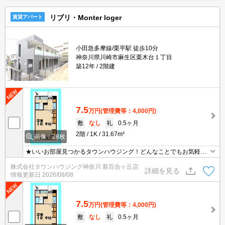
リブリ・Monter loger
賃貸アパート
小田急多摩線/栗平駅 徒歩10分
神奈川県川崎市麻生区栗木台１丁目
築12年
2階建
7.5
万円
(管理費等：4,000円)
敷
なし
礼
0.5ヶ月
2階
1K
31.67m²
画像：28枚
★いいお部屋見つかるタウンハウジング！どんなことでもお気軽に
ご相談ください♪★
株式会社タウンハウジング神奈川 新百合ヶ丘店
詳細を見る
情報更新日
2026/08/08
7.5
万円
(管理費等：4,000円)
敷
なし
礼
0.5ヶ月