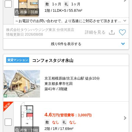
敷
1ヶ月
礼
1ヶ月
1階
1LDK+S
55.87m²
画像：31枚
～お電話でのお問い合わせで、より迅速にご対応させて頂きます～
地域密着タウンハウジングまで～
株式会社タウンハウジング東京 分倍河原店
詳細を見る
情報更新日
2026/08/08
残り6件を表示する
コンフォスタジオ永山
賃貸マンション
京王相模原線/京王永山駅 徒歩10分
東京都多摩市乞田
築41年
3階建
4.6
万円
(管理費等：3,000円)
敷
なし
礼
なし
2階
1R
17.69m²
画像：19枚