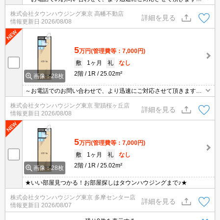
地域密着タウンハウジングまで～
株式会社タウンハウジング東京 高幡不動店
詳細を見る
情報更新日
2026/08/08
5
万円
(管理費等：7,000円)
敷
1ヶ月
礼
なし
2階
1R
25.02m²
画像：28枚
～お電話でのお問い合わせで、より迅速にご対応させて頂きます～
地域密着タウンハウジングまで～
株式会社タウンハウジング東京 聖蹟桜ヶ丘店
詳細を見る
情報更新日
2026/08/08
5
万円
(管理費等：7,000円)
敷
1ヶ月
礼
なし
2階
1R
25.02m²
画像：28枚
★いい部屋見つかる！お部屋探しはタウンハウジングまで♪★
株式会社タウンハウジング東京 多摩センター店
詳細を見る
情報更新日
2026/08/07