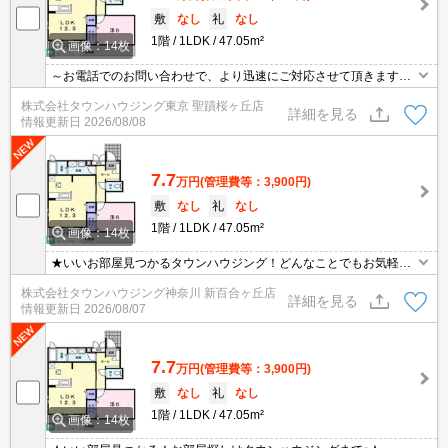
敷
なし
礼
なし
1階
1LDK
47.05m²
画像：14枚
～お電話でのお問い合わせで、より迅速にご対応させて頂きます～
地域密着タウンハウジングまで～
株式会社タウンハウジング東京 聖蹟桜ヶ丘店
詳細を見る
情報更新日
2026/08/08
7.7
万円
(管理費等：3,900円)
敷
なし
礼
なし
1階
1LDK
47.05m²
画像：14枚
★いいお部屋見つかるタウンハウジング！どんなことでもお気軽に
ご相談ください♪★
株式会社タウンハウジング神奈川 新百合ヶ丘店
詳細を見る
情報更新日
2026/08/07
7.7
万円
(管理費等：3,900円)
敷
なし
礼
なし
1階
1LDK
47.05m²
画像：14枚