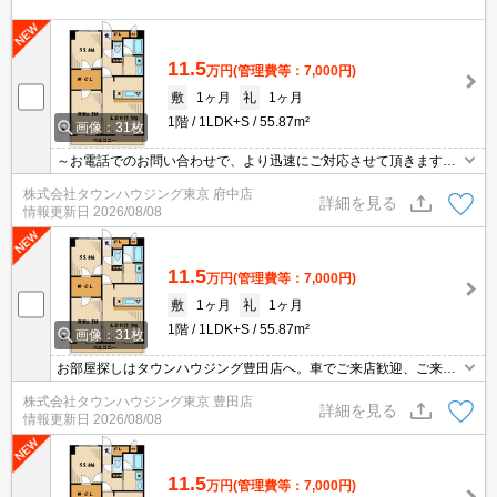
11.5
万円
(管理費等：7,000円)
敷
1ヶ月
礼
1ヶ月
1階
1LDK+S
55.87m²
画像：31枚
～お電話でのお問い合わせで、より迅速にご対応させて頂きます～
地域密着タウンハウジングまで～
株式会社タウンハウジング東京 府中店
詳細を見る
情報更新日
2026/08/08
11.5
万円
(管理費等：7,000円)
敷
1ヶ月
礼
1ヶ月
1階
1LDK+S
55.87m²
画像：31枚
お部屋探しはタウンハウジング豊田店へ。車でご来店歓迎、ご来店
用お客様駐車場あり！
株式会社タウンハウジング東京 豊田店
詳細を見る
情報更新日
2026/08/08
11.5
万円
(管理費等：7,000円)