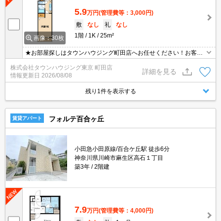
5.9
万円
(管理費等：3,000円)
敷
なし
礼
なし
1階
1K
25m²
画像：30枚
★お部屋探しはタウンハウジング町田店へお任せください！お客様
のご条件にピッタリなお部屋をご紹介可能です！！お引越しのプロ
株式会社タウンハウジング東京 町田店
が精一杯お手伝いさせていただきます！！★
詳細を見る
情報更新日
2026/08/08
残り1件を表示する
フォルテ百合ヶ丘
賃貸アパート
小田急小田原線/百合ケ丘駅 徒歩6分
神奈川県川崎市麻生区高石１丁目
築3年
2階建
7.9
万円
(管理費等：4,000円)