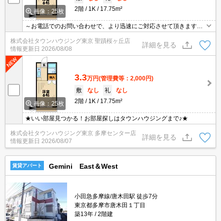
2階
1K
17.75m²
画像：25枚
～お電話でのお問い合わせで、より迅速にご対応させて頂きます～
地域密着タウンハウジングまで～
株式会社タウンハウジング東京 聖蹟桜ヶ丘店
詳細を見る
情報更新日
2026/08/08
3.3
万円
(管理費等：2,000円)
敷
なし
礼
なし
2階
1K
17.75m²
画像：25枚
★いい部屋見つかる！お部屋探しはタウンハウジングまで♪★
株式会社タウンハウジング東京 多摩センター店
詳細を見る
情報更新日
2026/08/07
Gemini East＆West
賃貸アパート
小田急多摩線/唐木田駅 徒歩7分
東京都多摩市唐木田１丁目
築13年
2階建