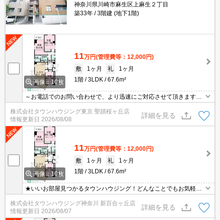
神奈川県川崎市麻生区上麻生２丁目
築33年
3階建 (地下1階)
11
万円
(管理費等：12,000円)
敷
1ヶ月
礼
1ヶ月
1階
3LDK
67.6m²
画像：10枚
～お電話でのお問い合わせで、より迅速にご対応させて頂きます～
地域密着タウンハウジングまで～
株式会社タウンハウジング東京 聖蹟桜ヶ丘店
詳細を見る
情報更新日
2026/08/08
11
万円
(管理費等：12,000円)
敷
1ヶ月
礼
1ヶ月
1階
3LDK
67.6m²
画像：10枚
★いいお部屋見つかるタウンハウジング！どんなことでもお気軽に
ご相談ください♪★
株式会社タウンハウジング神奈川 新百合ヶ丘店
詳細を見る
情報更新日
2026/08/07