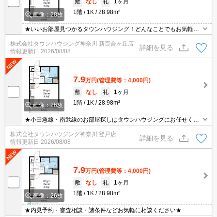
敷
なし
礼
1ヶ月
1階
1K
28.98m²
画像：28枚
★いいお部屋見つかるタウンハウジング！どんなことでもお気軽に
ご相談ください♪★
株式会社タウンハウジング神奈川 新百合ヶ丘店
詳細を見る
情報更新日
2026/08/08
7.9
万円
(管理費等：4,000円)
敷
なし
礼
1ヶ月
1階
1K
28.98m²
画像：26枚
★小田急線・南武線のお部屋探しはタウンハウジングにお任せくだ
さい★
株式会社タウンハウジング神奈川 登戸店
詳細を見る
情報更新日
2026/08/08
7.9
万円
(管理費等：4,000円)
敷
なし
礼
1ヶ月
1階
1K
28.98m²
画像：26枚
★内見予約・審査相談・諸条件などお気軽に相談ください★