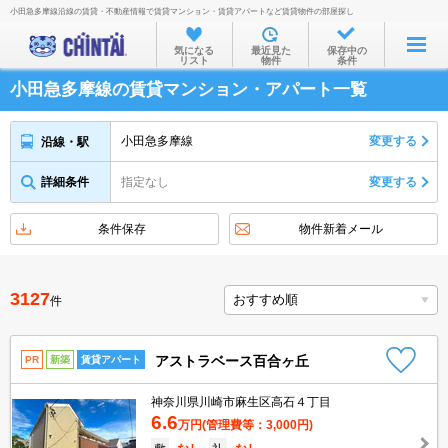
小田急多摩線沿線の賃貸・不動産情報で賃貸マンション・賃貸アパートなど賃貸物件の部屋探し
お部屋を探す
気になる
最近見た
保存中の
リスト
物件
条件
沿線・駅から
小田急多摩線の賃貸マンション・アパート一覧
住所から
家賃相場から
小田急多摩線
変更する
沿線・駅
通勤通学時間から
詳細条件
指定なし
変更する
物件特集から
条件保存
物件新着メール
不動産会社から
TOP
3127
件
アストラベース百合ヶ丘
PR
新築
賃貸アパート
神奈川県川崎市麻生区高石４丁目
6.6
万円
(管理費等：3,000円)