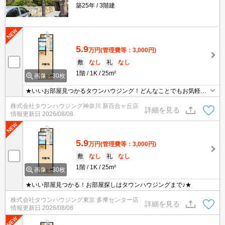
築25年
3階建
5.9
万円
(管理費等：3,000円)
敷
なし
礼
なし
1階
1K
25m²
画像：30枚
★いいお部屋見つかるタウンハウジング！どんなことでもお気軽に
ご相談ください♪★
株式会社タウンハウジング神奈川 新百合ヶ丘店
詳細を見る
情報更新日
2026/08/08
5.9
万円
(管理費等：3,000円)
敷
なし
礼
なし
1階
1K
25m²
画像：30枚
★いい部屋見つかる！お部屋探しはタウンハウジングまで♪★
株式会社タウンハウジング東京 多摩センター店
詳細を見る
情報更新日
2026/08/08