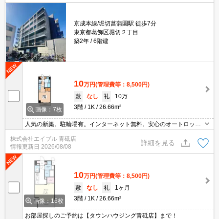
京成本線/堀切菖蒲園駅 徒歩7分
東京都葛飾区堀切２丁目
築2年
6階建
10
万円
(管理費等：8,500円)
敷
なし
礼
10万
3階
1K
26.66m²
画像：7枚
人気の新築。駐輪場有。インターネット無料。安心のオートロッ
ク。ウォークインクローゼット付き。3口ガスコンロ付。鉄筋コン
株式会社エイブル 青砥店
クリート造。宅配ボックスあり。シャワー付独立洗面台。温水洗浄
詳細を見る
情報更新日
2026/08/08
便座付き。
10
万円
(管理費等：8,500円)
敷
なし
礼
1ヶ月
3階
1K
26.66m²
画像：16枚
お部屋探しのご予約は【タウンハウジング青砥店】まで！