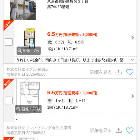
東京都葛飾区堀切２丁目
築7年
3階建
6.5
万円
(管理費等：3,000円)
敷
6.5万
礼
6.5万
1階
1K
18.71m²
画像：7枚
うれしい礼金0!。南向きで日当り良好。駅まで徒歩5分圏内!。築
浅。仲介手数料家賃の55%。浴室乾燥機付。経済的な都市ガス使
株式会社エイブル 綾瀬店
用。室内物干しあり。利便立地で新生活スタート。新生活のスター
詳細を見る
情報更新日
2026/08/08
トはここから。
6.5
万円
(管理費等：3,000円)
敷
1ヶ月
礼
1ヶ月
1階
1K
18.71m²
画像：21枚
.
株式会社タウンハウジング埼玉 八潮店
詳細を見る
情報更新日
2026/08/08