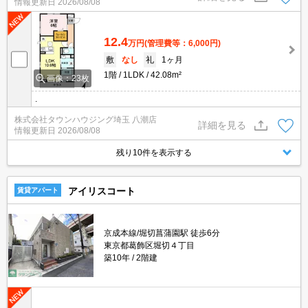
情報更新日
2026/08/08
12.4
万円
(管理費等：6,000円)
敷
なし
礼
1ヶ月
1階
1LDK
42.08m²
画像：23枚
.
株式会社タウンハウジング埼玉 八潮店
詳細を見る
情報更新日
2026/08/08
残り10件を表示する
アイリスコート
賃貸アパート
京成本線/堀切菖蒲園駅 徒歩6分
東京都葛飾区堀切４丁目
築10年
2階建