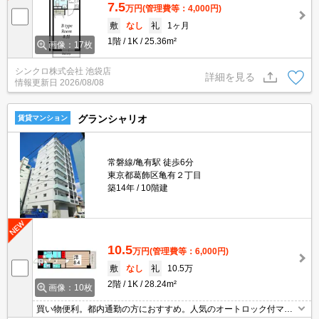
7.5
万円
(管理費等：4,000円)
敷
なし
礼
1ヶ月
1階
1K
25.36m²
画像：17枚
シンクロ株式会社 池袋店
詳細を見る
情報更新日
2026/08/08
グランシャリオ
賃貸マンション
常磐線/亀有駅 徒歩6分
東京都葛飾区亀有２丁目
築14年
10階建
10.5
万円
(管理費等：6,000円)
敷
なし
礼
10.5万
2階
1K
28.24m²
画像：10枚
買い物便利。都内通勤の方におすすめ。人気のオートロック付マン