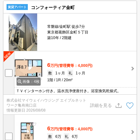
コンフォーティア金町
賃貸アパート
常磐線/金町駅 徒歩7分
東京都葛飾区金町５丁目
築10年
2階建
6
万円
(管理費等：4,000円)
敷
1ヶ月
礼
1ヶ月
1階
1R
20m²
画像：4枚
ＴＶインターホン付き。温水洗浄便座付き。浴室換気乾燥式。
株式会社マイウェイハウジング エイブルネット
詳細を見る
ワーク亀有南口店
情報更新日
2026/08/08
6
万円
(管理費等：4,000円)
敷
6万
礼
6万