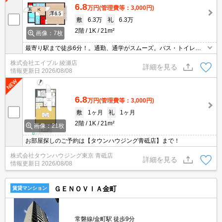
6.8
万円
(管理費等：3,000円)
敷
6.3万
礼
6.3万
2階
1K
21m²
画像：7枚
最寄り駅まで徒歩6分！。通勤、通学がスムーズ。バス・トイレ
別。経済的な都市ガス使用。最上階。2階角部屋。すぐ内見できま
株式会社エイブル 綾瀬店
す。安心のオートロック。光回線対応。仲介手数料家賃の55%。
詳細を見る
情報更新日
2026/08/08
6.8
万円
(管理費等：3,000円)
敷
1ヶ月
礼
1ヶ月
2階
1K
21m²
画像：21枚
お部屋探しのご予約は【タウンハウジング青砥店】まで！
株式会社タウンハウジング東京 青砥店
詳細を見る
情報更新日
2026/08/08
ＧＥＮＯＶＩＡ金町
賃貸マンション
常磐線/金町駅 徒歩9分