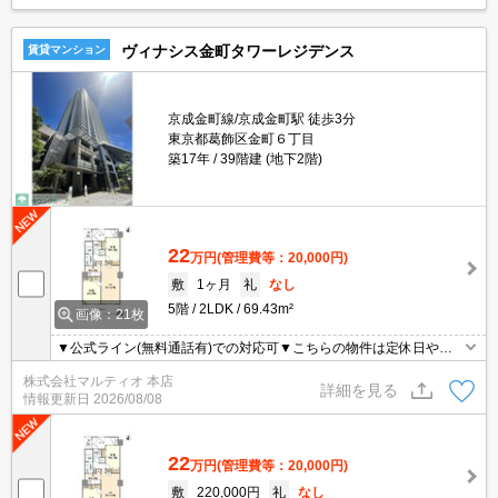
ヴィナシス金町タワーレジデンス
賃貸マンション
京成金町線/京成金町駅 徒歩3分
東京都葛飾区金町６丁目
築17年
39階建 (地下2階)
22
万円
(管理費等：20,000円)
敷
1ヶ月
礼
なし
5階
2LDK
69.43m²
画像：21枚
▼公式ライン(無料通話有)での対応可▼こちらの物件は定休日や営
業時間外も含め、お時間が取りにくい方でも柔軟にご対応させて頂
株式会社マルティオ 本店
きます▼オンライン内見・契約等対応可▼現地集合現地解散可▼
詳細を見る
情報更新日
2026/08/08
22
万円
(管理費等：20,000円)
敷
220,000円
礼
なし