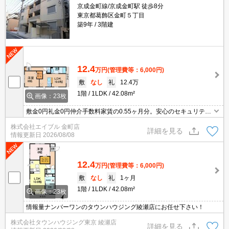
京成金町線/京成金町駅 徒歩8分
東京都葛飾区金町５丁目
築9年
3階建
12.4
万円
(管理費等：6,000円)
敷
なし
礼
12.4万
1階
1LDK
42.08m²
画像：23枚
敷金0円礼金0円仲介手数料家賃の0.55ヶ月分。安心のセキュリティ
システム。経済的な都市ガス使用。インターネット無料。室内物干
株式会社エイブル 金町店
しあり。玄関はカードキーシステム。南向きで日当り良好。
詳細を見る
情報更新日
2026/08/08
12.4
万円
(管理費等：6,000円)
敷
なし
礼
1ヶ月
1階
1LDK
42.08m²
画像：23枚
情報量ナンバーワンのタウンハウジング綾瀬店にお任せ下さい！
株式会社タウンハウジング東京 綾瀬店
詳細を見る