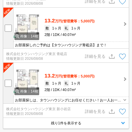
詳細を見る
情報更新日
2026/08/08
13.2
万円
(管理費等：5,000円)
敷
1ヶ月
礼
1ヶ月
2階
1DK
40.07m²
画像：14枚
お部屋探しのご予約は【タウンハウジング青砥店】まで！
株式会社タウンハウジング東京 青砥店
詳細を見る
情報更新日
2026/08/08
13.2
万円
(管理費等：5,000円)
敷
1ヶ月
礼
1ヶ月
2階
1DK
40.07m²
画像：14枚
お部屋探しは、タウンハウジングにお任せください！お一人お一人
様に合ったお部屋をお探し致します。分からないことは何でもご相
株式会社タウンハウジング東京 新小岩店
談くださいませ。
詳細を見る
情報更新日
2026/08/08
残り1件を表示する