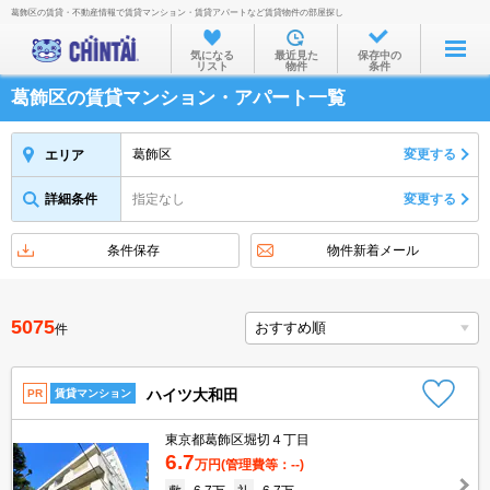
葛飾区の賃貸・不動産情報で賃貸マンション・賃貸アパートなど賃貸物件の部屋探し
お部屋を探す
気になる
最近見た
保存中の
リスト
物件
条件
沿線・駅から
葛飾区の賃貸マンション・アパート一覧
住所から
家賃相場から
葛飾区
変更する
エリア
通勤通学時間から
詳細条件
指定なし
変更する
物件特集から
条件保存
物件新着メール
不動産会社から
TOP
5075
件
ハイツ大和田
PR
賃貸マンション
東京都葛飾区堀切４丁目
6.7
万円
(管理費等：--)