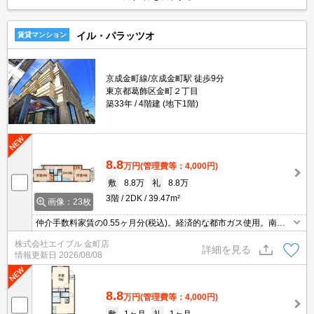
イル・パラッツオ
賃貸マンション
京成金町線/京成金町駅 徒歩9分
東京都葛飾区金町２丁目
築33年
4階建 (地下1階)
8.8
万円
(管理費等：4,000円)
敷
8.8万
礼
8.8万
3階
2DK
39.47m²
画像：23枚
仲介手数料家賃の0.55ヶ月分(税込)。経済的な都市ガス使用。南向
きの角部屋。駅から明るい道のり。新婚さんにオススメ!。エアコン
株式会社エイブル 金町店
2基付き。
詳細を見る
情報更新日
2026/08/08
8.8
万円
(管理費等：4,000円)
敷
1ヶ月
礼
1ヶ月