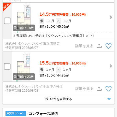
14.5
万円
(管理費等：10,000円)
敷
1ヶ月
礼
1ヶ月
3階
1LDK
45.09m²
画像：18枚
お部屋探しのご予約は【タウンハウジング青砥店】まで！
株式会社タウンハウジング東京 青砥店
詳細を見る
情報更新日
2026/08/07
15.5
万円
(管理費等：10,000円)
敷
1ヶ月
礼
1ヶ月
3階
1LDK
44.95m²
画像：23枚
株式会社タウンハウジング千葉 本八幡店
詳細を見る
情報更新日
2026/08/08
残り3件を表示する
コンフォース堀切
賃貸マンション