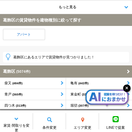
もっと見る
葛飾区の賃貸物件を建物種別に絞って探す
アパート
葛飾区にあるエリアで賃貸物件が見つかりました！
葛飾区
(5074件)
柴又
亀有
(484件)
(442件)
青戸
東金町
(360件)
(333件)
四つ木
堀切
(313件)
(307件)
宝町
西亀有
(285件)
(253件)
家賃·間取りを変
条件変更
エリア変更
LINEで提案
もっと見る
更