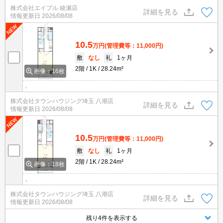
ション。経済的な都市ガス使用。便利な宅配BOX。敷金なし。仲介
株式会社エイブル 綾瀬店
手数料家賃の0.55ヶ月分。
詳細を見る
情報更新日
2026/08/08
10.5
万円
(管理費等：11,000円)
敷
なし
礼
1ヶ月
2階
1K
28.24m²
画像：16枚
.
株式会社タウンハウジング埼玉 八潮店
詳細を見る
情報更新日
2026/08/08
10.5
万円
(管理費等：11,000円)
敷
なし
礼
1ヶ月
2階
1K
28.24m²
画像：18枚
.
株式会社タウンハウジング埼玉 八潮店
詳細を見る
情報更新日
2026/08/08
残り4件を表示する