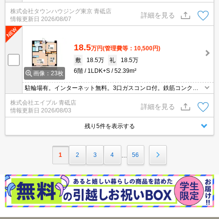
株式会社タウンハウジング東京 青砥店
詳細を見る
情報更新日
2026/08/07
18.5
万円
(管理費等：10,500円)
敷
18.5万
礼
18.5万
6階
1LDK+S
52.39m²
画像：23枚
駐輪場有。インターネット無料。3口ガスコンロ付。鉄筋コンクリ
ート造。宅配ボックスあり。シャワー付独立洗面台。TVモニター付
株式会社エイブル 青砥店
インターホン。敷地内防犯カメラ設置。最上階。角部屋。エレベー
詳細を見る
情報更新日
2026/08/03
ターあり。
残り5件を表示する
1
2
3
4
56
…