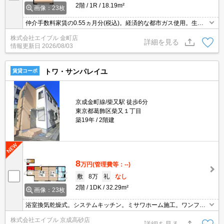
2階
1R
18.19m²
画像：23枚
仲介手数料家賃の0.55ヵ月分(税込)。経済的な都市ガス使用。生活
環境良好。南向きで日当り良好。過ごしやすい生活環境が整ってい
株式会社エイブル 金町店
ます。角部屋。
詳細を見る
情報更新日
2026/08/03
トワ・サンパレイユ
賃貸コーポ
京成金町線/柴又駅 徒歩6分
東京都葛飾区柴又１丁目
築19年
2階建
8
万円
(管理費等：--)
敷
8万
礼
なし
2階
1DK
32.29m²
画像：23枚
浴室換気乾燥式。システムキッチン。ミサワホーム施工。ワンフロ
ア1戸。室内物干しあり。当店の専属募集物件。うれしい礼金0!。ス
株式会社エイブル 京成高砂店
ーパーが近く(10m)買物便利。お家賃下がりました。
詳細を見る