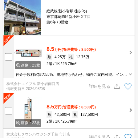
総武線/新小岩駅 徒歩9分
東京都葛飾区新小岩２丁目
築6年
3階建
8.5
万円
(管理費等：8,500円)
敷
4.25万
礼
12.75万
2階
1K
25.79m²
画像：23枚
仲介手数料家賃の55%。現地待ち合わせ、物件ご案内可能。インタ
ーネット接続料無料。追い焚き機能付きバス。エントランスオート
株式会社エイブル 新小岩南口店
ロック。エントランスオートロック。新生活のスタートはここか
詳細を見る
情報更新日
2026/08/08
ら。
8.5
万円
(管理費等：8,500円)
敷
42,500円
礼
127,500円
2階
1K
25.79m²
画像：23枚
株式会社タウンハウジング千葉 市川店
詳細を見る