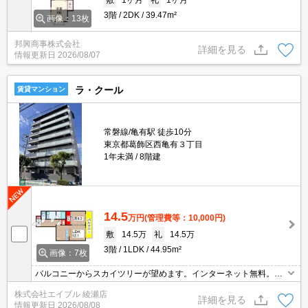
3階
2DK
39.47m²
画像：13枚
邦興商事株式会社
詳細を見る
情報更新日
2026/08/07
ラ・クール
賃貸マンション
常磐線/亀有駅 徒歩10分
東京都葛飾区西亀有３丁目
1年未満
8階建
14.5
万円
(管理費等：10,000円)
敷
14.5万
礼
14.5万
3階
1LDK
44.95m²
画像：7枚
バルコニーからスカイツリーが望めます。インターネット無料。追
い焚き機能付きバス。浴室換気乾燥式。温水洗浄便座付き。シャワ
株式会社エイブル 綾瀬店
ー付独立洗面台。3口システムキッチン。仲介手数料家賃の55%。
詳細を見る
情報更新日
2026/08/08