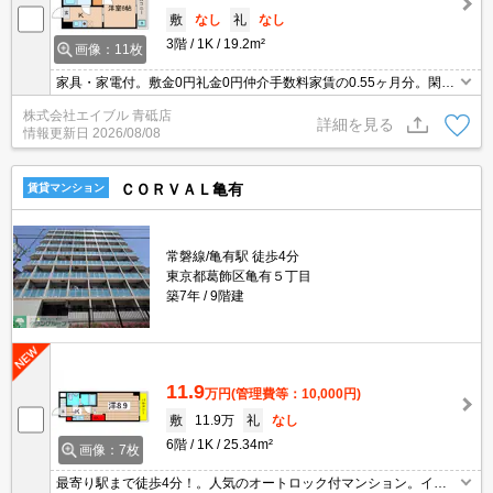
敷
なし
礼
なし
3階
1K
19.2m²
画像：11枚
家具・家電付。敷金0円礼金0円仲介手数料家賃の0.55ヶ月分。閑静
な住宅街。あなたの新生活応援します！。
株式会社エイブル 青砥店
詳細を見る
情報更新日
2026/08/08
ＣＯＲＶＡＬ亀有
賃貸マンション
常磐線/亀有駅 徒歩4分
東京都葛飾区亀有５丁目
築7年
9階建
11.9
万円
(管理費等：10,000円)
敷
11.9万
礼
なし
6階
1K
25.34m²
画像：7枚
最寄り駅まで徒歩4分！。人気のオートロック付マンション。イン