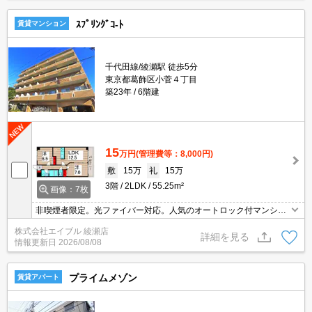
ｽﾌﾟﾘﾝｸﾞｺ-ﾄ
賃貸マンション
千代田線/綾瀬駅 徒歩5分
東京都葛飾区小菅４丁目
築23年
6階建
15
万円
(管理費等：8,000円)
敷
15万
礼
15万
3階
2LDK
55.25m²
画像：7枚
非喫煙者限定。光ファイバー対応。人気のオートロック付マンショ
ン。買い物便利。千代田線始発駅。経済的な都市ガス使用。仲介手
株式会社エイブル 綾瀬店
数料家賃の0.55ヶ月分。当店のお薦め物件。
詳細を見る
情報更新日
2026/08/08
プライムメゾン
賃貸アパート