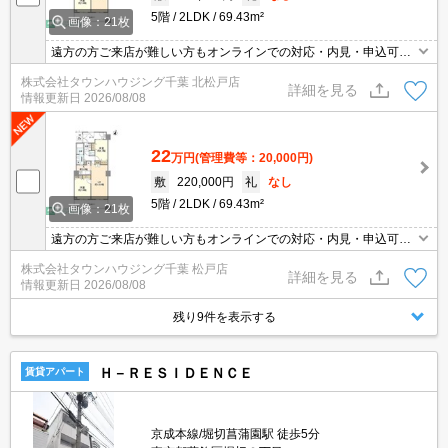
5階
2LDK
69.43m²
画像：21枚
遠方の方ご来店が難しい方もオンラインでの対応・内見・申込可能
です！
株式会社タウンハウジング千葉 北松戸店
詳細を見る
情報更新日
2026/08/08
22
万円
(管理費等：20,000円)
敷
220,000円
礼
なし
5階
2LDK
69.43m²
画像：21枚
遠方の方ご来店が難しい方もオンラインでの対応・内見・申込可能
です！
株式会社タウンハウジング千葉 松戸店
詳細を見る
情報更新日
2026/08/08
残り9件を表示する
Ｈ－ＲＥＳＩＤＥＮＣＥ
賃貸アパート
京成本線/堀切菖蒲園駅 徒歩5分