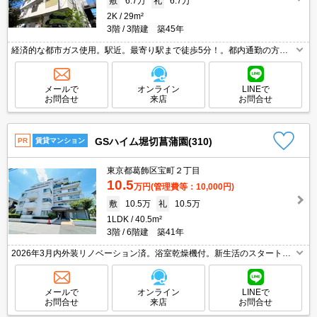
敷
6.7万
礼
6.7万
2K
29m²
3階
3階建 築45年
経済的な都市ガス使用。駅近。最寄り駅まで徒歩5分！。都内通勤の方に
おすすめ。買い物便利。仲介手数料家賃の55%。バス・トイレ別。
メールで
オンライン
LINEで
お問合せ
来店
お問合せ
GSハイム堀切菖蒲園(310)
PR
賃貸マンション
東京都葛飾区宝町２丁目
10.5
万円
(管理費等：10,000円)
敷
10.5万
礼
10.5万
1LDK
40.5m²
3階
6階建 築41年
2026年3月内外装リノベーション済。浴室乾燥機付。新生活のスタートは
ここから。追い焚き機能付きバス。TVインターホン付き。クローゼット
付。保証委託料（賃料総額に対し、初回額50％、月額2％）。
メールで
オンライン
LINEで
お問合せ
来店
お問合せ