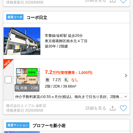
情報更新日
2026/08/08
コーポ日立
賃貸コーポ
常磐線/金町駅 徒歩20分
東京都葛飾区南水元４丁目
築30年
2階建
7.2
万円
(管理費等：1,000円)
敷
7.2万
礼
なし
2階
2DK
39.66m²
画像：23枚
仲介手数料家賃の0.55ヵ月分(税込)。南向きで日当り良好。2階角部
屋。バス便多数。経済的な都市ガス使用。情緒ある町並み。
株式会社エイブル 金町店
詳細を見る
情報更新日
2026/08/08
プロフーモ新小岩
賃貸マンション