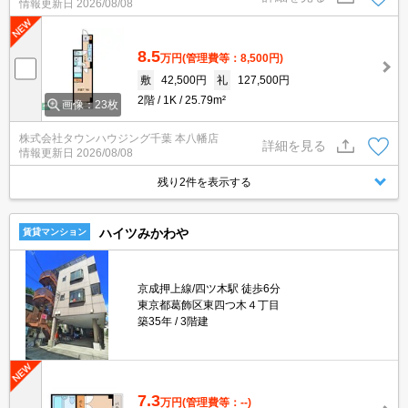
情報更新日
2026/08/08
8.5
万円
(管理費等：8,500円)
敷
42,500円
礼
127,500円
2階
1K
25.79m²
画像：23枚
株式会社タウンハウジング千葉 本八幡店
詳細を見る
情報更新日
2026/08/08
残り2件を表示する
ハイツみかわや
賃貸マンション
京成押上線/四ツ木駅 徒歩6分
東京都葛飾区東四つ木４丁目
築35年
3階建
7.3
万円
(管理費等：--)