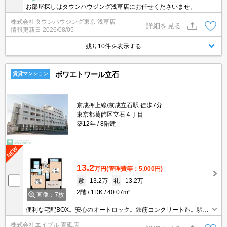
お部屋探しはタウンハウジング浅草店にお任せくださいませ。
株式会社タウンハウジング東京 浅草店
詳細を見る
情報更新日
2026/08/05
残り10件を表示する
ボワエトワール立石
賃貸マンション
京成押上線/京成立石駅 徒歩7分
東京都葛飾区立石４丁目
築12年
8階建
13.2
万円
(管理費等：5,000円)
敷
13.2万
礼
13.2万
2階
1DK
40.07m²
画像：7枚
便利な宅配BOX。安心のオートロック。鉄筋コンクリート造。駅か
ら明るい道のり。あなたの新生活応援します！。退去時、ルームク
株式会社エイブル 青砥店
リーニング料金74,930円。エアコン洗浄代実費。