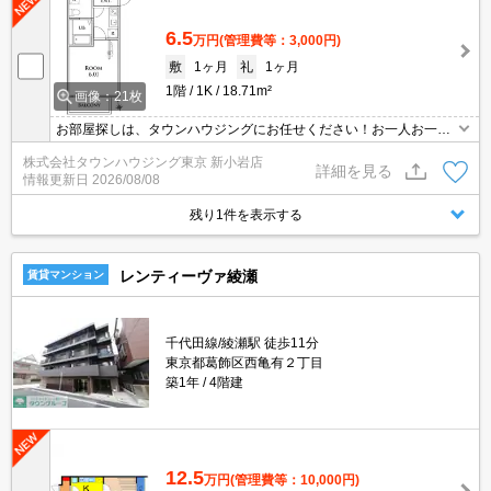
6.5
万円
(管理費等：3,000円)
敷
1ヶ月
礼
1ヶ月
1階
1K
18.71m²
画像：21枚
お部屋探しは、タウンハウジングにお任せください！お一人お一人
様に合ったお部屋をお探し致します。分からないことは何でもご相
株式会社タウンハウジング東京 新小岩店
談くださいませ。
詳細を見る
情報更新日
2026/08/08
残り1件を表示する
レンティーヴァ綾瀬
賃貸マンション
千代田線/綾瀬駅 徒歩11分
東京都葛飾区西亀有２丁目
築1年
4階建
12.5
万円
(管理費等：10,000円)