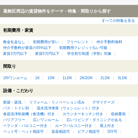
葛飾区周辺の賃貸物件をテーマ・特集・間取りから探す
すべての特集を見る
初期費用・家賃
敷金礼金なし
初期費用が安い
フリーレント
仲介手数料無料
仲介手数料が家賃の55%以下
初期費用クレジット払い可能
家賃3万円以下
家賃5万円以下
学生割引制度（学割）対象
間取り
1R/ワンルーム
1K
1DK
1LDK
2K/2DK
2LDK
3LDK
設備・こだわり
新築・築浅
リフォーム・リノベーション済み
デザイナーズ
バス・トイレ別
温水洗浄便座（ウォシュレット）付き
食器洗浄乾燥機（食洗機）付き
カウンターキッチン付き
収納重視
バリアフリー
広いワンルーム
広いリビング・ダイニングがある
ベランダ・バルコニー付き
ルーフバルコニー付き
屋上付き
ペット可・ペット相談可
楽器相談可
ピアノ相談可
DIY可