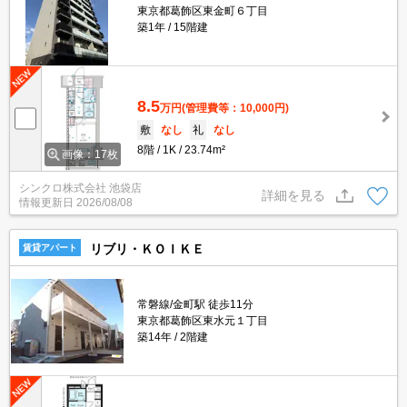
東京都葛飾区東金町６丁目
築1年
15階建
8.5
万円
(管理費等：10,000円)
敷
なし
礼
なし
8階
1K
23.74m²
画像：17枚
シンクロ株式会社 池袋店
詳細を見る
情報更新日
2026/08/08
リブリ・ＫＯＩＫＥ
賃貸アパート
常磐線/金町駅 徒歩11分
東京都葛飾区東水元１丁目
築14年
2階建