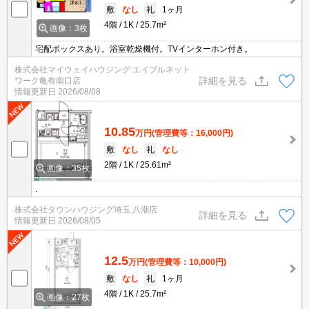
敷
なし
礼
1ヶ月
4階
1K
25.7m²
画像：3枚
宅配ボックスあり。浴室乾燥機付。TVインターホン付き。
株式会社マイウェイハウジング エイブルネット
詳細を見る
ワーク亀有南口店
情報更新日
2026/08/08
10.85
万円
(管理費等：16,000円)
敷
なし
礼
なし
2階
1K
25.61m²
画像：35枚
.
株式会社タウンハウジング埼玉 八潮店
詳細を見る
情報更新日
2026/08/05
12.5
万円
(管理費等：10,000円)
敷
なし
礼
1ヶ月
4階
1K
25.7m²
画像：27枚