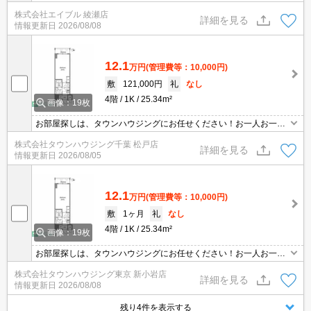
ターネット無料。独立洗面化粧台付き。浴室乾燥機付。2口システ
株式会社エイブル 綾瀬店
ムキッチン。うれしい礼金0!。仲介手数料家賃の55%。
詳細を見る
情報更新日
2026/08/08
12.1
万円
(管理費等：10,000円)
敷
121,000円
礼
なし
4階
1K
25.34m²
画像：19枚
お部屋探しは、タウンハウジングにお任せください！お一人お一人
様に合ったお部屋をお探し致します。分からないことは何でもご相
株式会社タウンハウジング千葉 松戸店
談くださいませ。
詳細を見る
情報更新日
2026/08/05
12.1
万円
(管理費等：10,000円)
敷
1ヶ月
礼
なし
4階
1K
25.34m²
画像：19枚
お部屋探しは、タウンハウジングにお任せください！お一人お一人
様に合ったお部屋をお探し致します。分からないことは何でもご相
株式会社タウンハウジング東京 新小岩店
談くださいませ。
詳細を見る
情報更新日
2026/08/08
残り4件を表示する