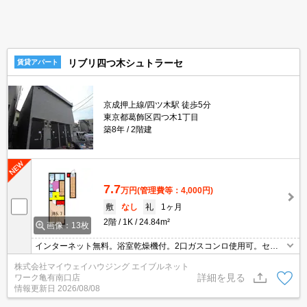
リブリ四つ木シュトラーセ
賃貸アパート
京成押上線/四ツ木駅 徒歩5分
東京都葛飾区四つ木1丁目
築8年
2階建
7.7
万円
(管理費等：4,000円)
敷
なし
礼
1ヶ月
2階
1K
24.84m²
画像：13枚
インターネット無料。浴室乾燥機付。2口ガスコンロ使用可。セコ
ム無料装備。
株式会社マイウェイハウジング エイブルネット
詳細を見る
ワーク亀有南口店
情報更新日
2026/08/08