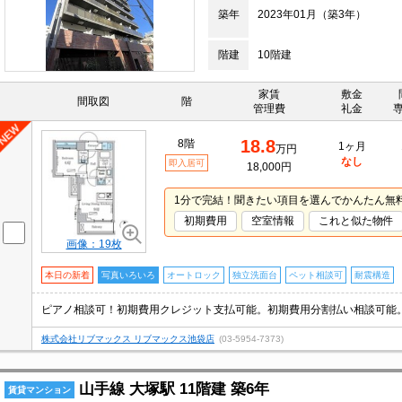
築年
2023年01月（築3年）
階建
10階建
家賃
敷金
間取図
階
管理費
礼金
18.8
8階
1ヶ月
万円
なし
即入居可
18,000円
1分で完結！聞きたい項目を選んでかんたん無
初期費用
空室情報
これと似た物件
画像：19枚
本日の新着
写真いろいろ
オートロック
独立洗面台
ペット相談可
耐震構造
株式会社リブマックス リブマックス池袋店
(03-5954-7373)
山手線 大塚駅 11階建 築6年
賃貸マンション