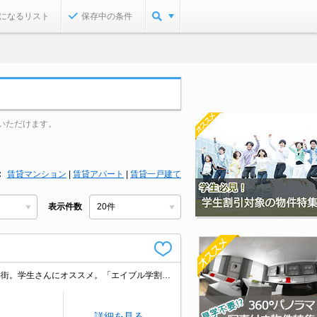
になるリスト
保存中の条件
いただけます。
賃貸マンション
|
賃貸アパート
|
賃貸一戸建て
表示件数
仲介手数料家賃の0.55ヵ月分。清掃費実費。うれしい礼金0!。SRC造。閑静な住宅街。学生さんにオススメ。「エイブル学割」利用可能物件です。
詳細を見る