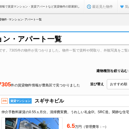
最近見た物件
気
情報で賃貸マンション・賃貸アパートなど賃貸物件の部屋探し
貸物件･マンション･アパート一覧
ョン・アパート一覧
です。7305件の物件が見つかりました。物件一覧で賃料や間取り、外観写真をご覧
建物種別を絞り込む
7305
並び替え
件の賃貸物件情報が豊島区で見つかりました
スギサキビル
PR
賃貸マンション
6.5
万円（管理費等：--）