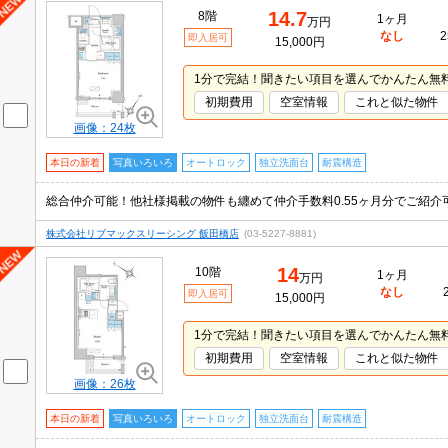
14.7
8階
1ヶ月
万円
なし
2
即入居可
15,000円
1分で完結！聞きたい項目を選んでかんたん無
初期費用
空室情報
これと似た物件
画像：24枚
本日の新着
写真いろいろ
オートロック
独立洗面台
耐震構造
総合仲介可能！他社様掲載の物件も纏めて仲介手数料0.55ヶ月分でご紹
株式会社リブマックスリーシング 飯田橋店
(03-5227-8881)
14
10階
1ヶ月
万円
なし
即入居可
15,000円
1分で完結！聞きたい項目を選んでかんたん無
初期費用
空室情報
これと似た物件
画像：26枚
本日の新着
写真いろいろ
オートロック
独立洗面台
耐震構造