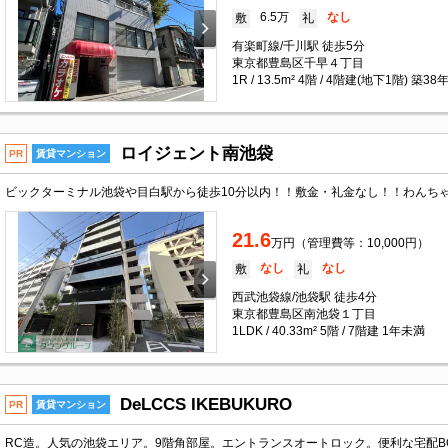
6.5万
なし
敷
礼
有楽町線/千川駅 徒歩5分
東京都豊島区千早４丁目
1R / 13.5m² 4階 / 4階建(地下1階) 築38
ロイジェント南池袋
PR
賃貸マンション
21.6
万円（管理費等：10,000円）
なし
なし
敷
礼
西武池袋線/池袋駅 徒歩4分
東京都豊島区南池袋１丁目
1LDK / 40.33m² 5階 / 7階建 1年未満
DeLCCS IKEBUKURO
PR
賃貸マンション