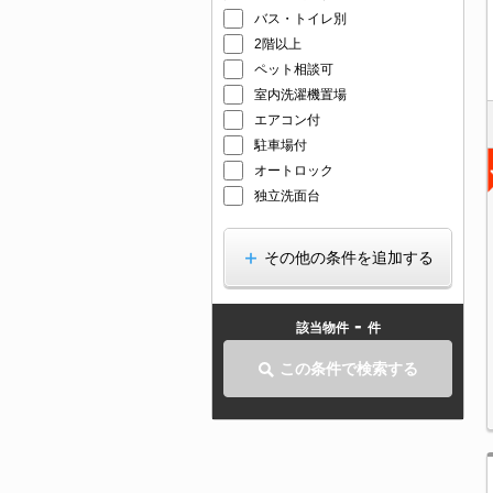
バス・トイレ別
2階以上
ペット相談可
室内洗濯機置場
エアコン付
駐車場付
オートロック
独立洗面台
その他の条件を追加する
-
該当物件
件
この条件で検索する