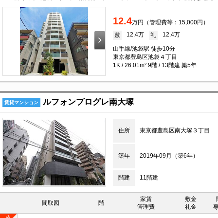
12.4
万円（管理費等：15,000円）
12.4万
12.4万
敷
礼
山手線/池袋駅 徒歩10分
東京都豊島区池袋４丁目
1K / 26.01m² 9階 / 13階建 築5年
ルフォンプログレ南大塚
賃貸マンション
住所
東京都豊島区南大塚３丁目
築年
2019年09月（築6年）
階建
11階建
家賃
敷金
間取図
階
管理費
礼金