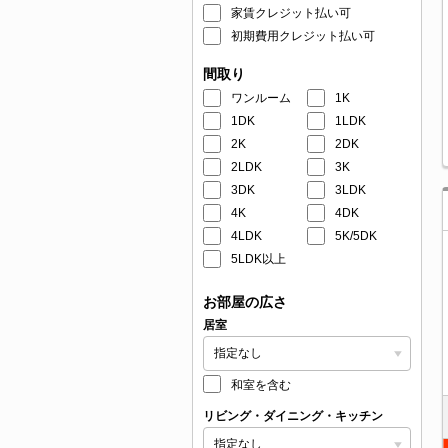
家賃クレジット払い可
初期費用クレジット払い可
間取り
ワンルーム
1K
1DK
1LDK
2K
2DK
2LDK
3K
3DK
3LDK
4K
4DK
4LDK
5K/5DK
5LDK以上
お部屋の広さ
居室
和室を含む
リビング・ダイニング・キッチン