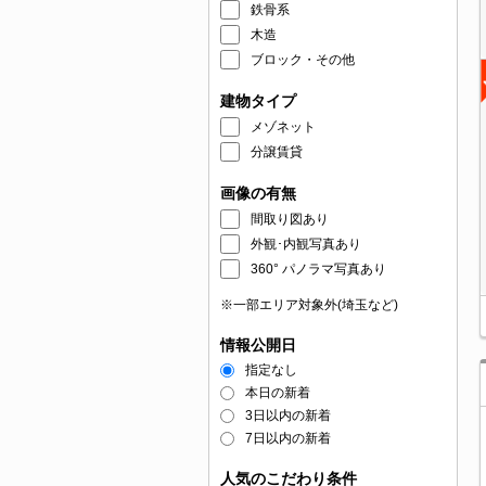
鉄骨系
木造
ブロック・その他
建物タイプ
メゾネット
分譲賃貸
画像の有無
間取り図あり
外観･内観写真あり
360° パノラマ写真あり
※一部エリア対象外(埼玉など)
情報公開日
指定なし
本日の新着
3日以内の新着
7日以内の新着
人気のこだわり条件