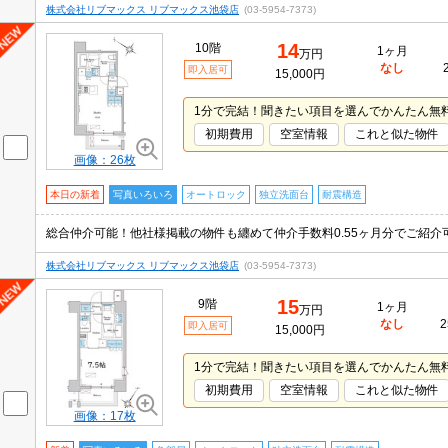
株式会社リブマックス リブマックス池袋店
(03-5954-7373)
14
10階
1ヶ月
万円
なし
即入居可
15,000円
1分で完結！聞きたい項目を選んでかんたん無
初期費用
空室情報
これと似た物件
画像：26枚
本日の新着
写真いろいろ
オートロック
独立洗面台
耐震構造
総合仲介可能！他社様掲載の物件も纏めて仲介手数料0.55ヶ月分でご紹
株式会社リブマックス リブマックス池袋店
(03-5954-7373)
15
9階
1ヶ月
万円
なし
2
即入居可
15,000円
1分で完結！聞きたい項目を選んでかんたん無
初期費用
空室情報
これと似た物件
画像：17枚