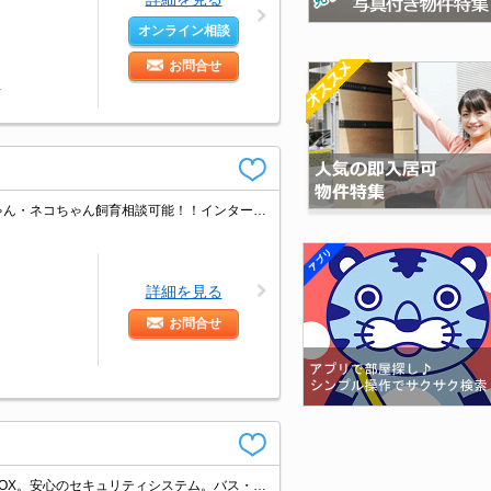
オンライン相談
お問合せ
年
ビックターミナル池袋や目白駅から徒歩10分以内！！敷金・礼金なし！！わんちゃん・ネコちゃん飼育相談可能！！インターネット無料付物件！！
詳細を見る
お問合せ
RC造。人気の池袋エリア。9階角部屋。エントランスオートロック。便利な宅配BOX。安心のセキュリティシステム。バス・トイレ別。インターネット無料。賃料引落手数料(月額総支払額の1%)。