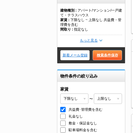
建物種別
アパート/マンション/一戸建
て・テラスハウス
家賃
下限なし ~ 上限なし 共益費・管
理費を含む
間取り
指定なし
もっと見る
新着メール登録
検索条件保存
物件条件の絞り込み
家賃
〜
共益費･管理費を含む
礼金なし
敷金・保証金なし
駐車場料金を含む