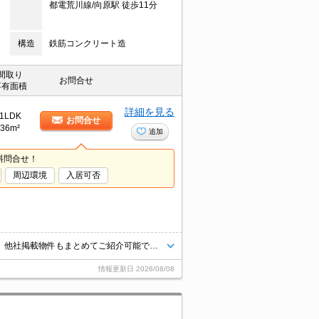
都電荒川線/向原駅 徒歩11分
構造
鉄筋コンクリート造
間取り
お問合せ
専有面積
詳細を見る
1LDK
お問合せ
36m²
追加
料問合せ！
周辺環境
入居可否
ピアノ相談可！初期費用クレジット支払可能。初期費用分割払い相談可能。他社掲載物件もまとめてご紹介可能です。問合せ当日でもご対応可能。土日祝日は混み合いますのでお早めにご予約ください。当店は家主強制でない場合、消毒・抗菌代や安心サポート代など不要費用は一切不要。
情報更新日
2026/08/08