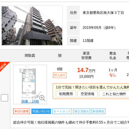
住所
東京都豊島区南大塚３丁目
築年
2019年09月（築6年）
階建
11階建
家賃
敷金
間取図
階
管理費
礼金
14.7
8階
1ヶ月
万円
なし
2
即入居可
15,000円
1分で完結！聞きたい項目を選んでかんたん無
初期費用
空室情報
これと似た物件
画像：24枚
本日の新着
写真いろいろ
オートロック
独立洗面台
耐震構造
総合仲介可能！他社様掲載の物件も纏めて仲介手数料0.55ヶ月分でご紹