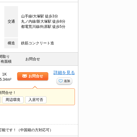
山手線/大塚駅 徒歩3分
交通
丸ノ内線/新大塚駅 徒歩8分
都電荒川線/向原駅 徒歩5分
構造
鉄筋コンクリート造
間取り
お問合せ
専有面積
詳細を見る
1K
お問合せ
5.34m²
追加
料問合せ！
周辺環境
入居可否
介可能です！（中国籍の方対応可）