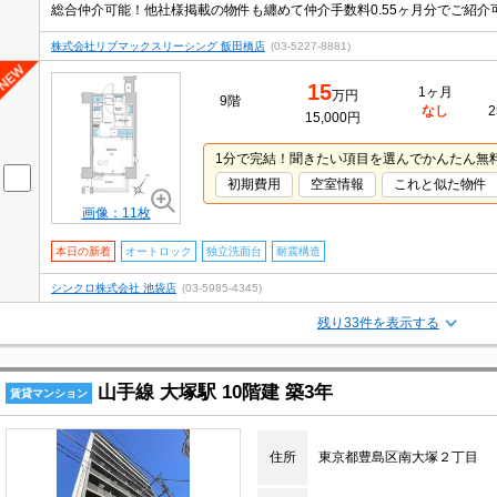
総合仲介可能！他社様掲載の物件も纏めて仲介手数料0.55ヶ月分でご紹
株式会社リブマックスリーシング 飯田橋店
(03-5227-8881)
15
1ヶ月
万円
9階
なし
2
15,000円
1分で完結！聞きたい項目を選んでかんたん無
初期費用
空室情報
これと似た物件
画像：11枚
本日の新着
オートロック
独立洗面台
耐震構造
シンクロ株式会社 池袋店
(03-5985-4345)
残り33件を表示する
山手線 大塚駅 10階建 築3年
賃貸マンション
住所
東京都豊島区南大塚２丁目