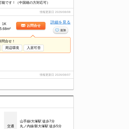
介可能です！（中国籍の方対応可）
情報更新日
2026/08/08
詳細を見る
1K
お問合せ
5.68m²
追加
料問合せ！
周辺環境
入居可否
情報更新日
2026/08/07
山手線/大塚駅 徒歩7分
交通
丸ノ内線/新大塚駅 徒歩5分