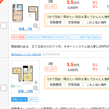
3.5
2階
なし
万円
なし
1
即入居可
3,000円
1分で完結！聞きたい項目を選んでかんたん無
初期費用
空室情報
これと似た物件
画像：7枚
本日の新着
定借
仲介手数料家賃の55%以下
オンライン相談可能
南向き
株式会社エイブル 久米川店
(042-394-5656)
3.5
2階
なし
万円
なし
1
即入居可
3,000円
1分で完結！聞きたい項目を選んでかんたん無
初期費用
空室情報
これと似た物件
画像：18枚
写真いろいろ
南向き
情報量ナンバーワン！お部屋探しのご相談はタウンハウジング国分寺店に