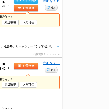
オンライン相談
詳細を見る
1R
3.42m²
追加
お問合せ
料問合せ！
周辺環境
入居可否
開放感のある、立てる高さのロフト付。サポートシステム加入要1,100円/月。退去時、ルームクリーニング料金38,500円。退去時、エアコン洗浄代13,200円。火災保険料19,000円～。
情報更新日
2026/08/09
詳細を見る
1R
お問合せ
3.42m²
追加
料問合せ！
周辺環境
入居可否
お任せを！