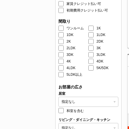
家賃クレジット払い可
初期費用クレジット払い可
間取り
ワンルーム
1K
1DK
1LDK
2K
2DK
2LDK
3K
3DK
3LDK
4K
4DK
4LDK
5K/5DK
5LDK以上
お部屋の広さ
居室
和室を含む
リビング・ダイニング・キッチン