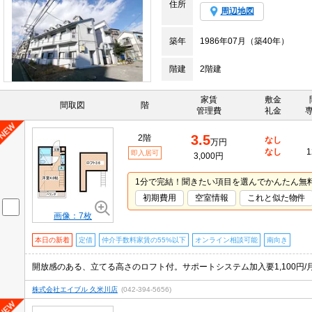
住所
周辺地図
築年
1986年07月（築40年）
階建
2階建
家賃
敷金
間取図
階
管理費
礼金
3.5
2階
なし
万円
なし
1
即入居可
3,000円
1分で完結！聞きたい項目を選んでかんたん無
初期費用
空室情報
これと似た物件
画像：7枚
本日の新着
定借
仲介手数料家賃の55%以下
オンライン相談可能
南向き
株式会社エイブル 久米川店
(042-394-5656)