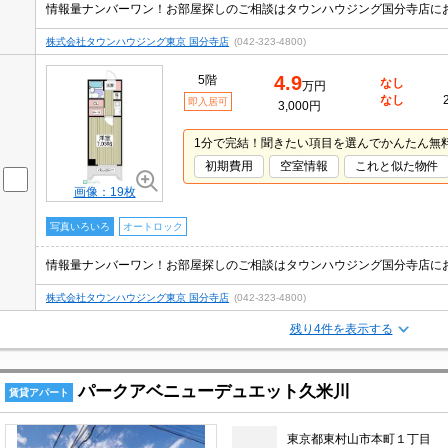
情報量ナンバーワン！お部屋探しのご相談はタウンハウジング国分寺店に
株式会社タウンハウジング東京 国分寺店
(042-323-4800)
4.9
5階
なし
万円
なし
即入居可
3,000円
1分で完結！聞きたい項目を選んでかんたん無
初期費用
空室情報
これと似た物件
画像：19枚
写真いろいろ
オートロック
情報量ナンバーワン！お部屋探しのご相談はタウンハウジング国分寺店に
株式会社タウンハウジング東京 国分寺店
(042-323-4800)
残り4件を表示する
パークアベニューデュエット久米川
賃貸アパート
東京都東村山市本町１丁目