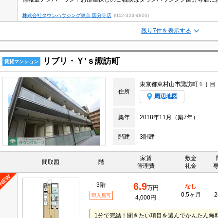
株式会社タウンハウジング東京 国分寺店
(042-323-4800)
残り7件を表示する
リブリ・Ｙ’ｓ諏訪町
賃貸マンション
東京都東村山市諏訪町１丁目
住所
周辺地図
築年
2018年11月（築7年）
階建
3階建
家賃
敷金
間取図
階
管理費
礼金
6.9
3階
なし
万円
0.5ヶ月
2
即入居可
4,000円
1分で完結！聞きたい項目を選んでかんたん無