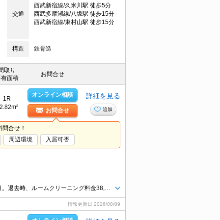
西武新宿線/久米川駅 徒歩5分
交通
西武多摩湖線/八坂駅 徒歩15分
西武新宿線/東村山駅 徒歩15分
構造
鉄骨造
間取り
お問合せ
専有面積
オンライン相談
詳細を見る
1R
2.82m²
追加
お問合せ
料問合せ！
周辺環境
入居可否
開放感のある、立てる高さのロフト付。サポートシステム加入要1,100円/月。退去時、ルームクリーニング料金38,500円。退去時、エアコン洗浄代13,200円。火災保険料19,000円～。
情報更新日
2026/08/09