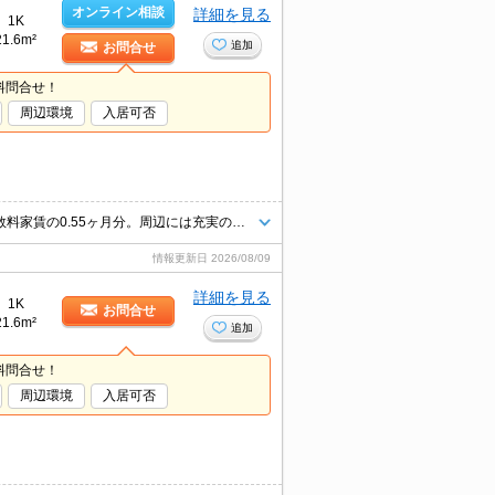
オンライン相談
詳細を見る
1K
21.6m²
追加
お問合せ
料問合せ！
周辺環境
入居可否
新社会人、新学生、初期費用分割、入居日何でもご相談ください。仲介手数料家賃の0.55ヶ月分。周辺には充実の生活環境。ガス料金月4,400円。火災保険料20,000円～。フリーレント1ヶ月。
情報更新日
2026/08/09
詳細を見る
1K
お問合せ
21.6m²
追加
料問合せ！
周辺環境
入居可否