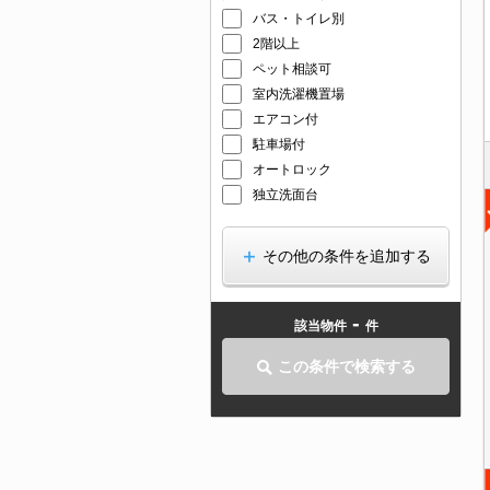
バス・トイレ別
2階以上
ペット相談可
室内洗濯機置場
エアコン付
駐車場付
オートロック
独立洗面台
その他の条件を追加する
-
該当物件
件
この条件で検索する