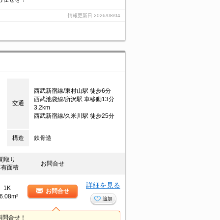
情報更新日
2026/08/04
西武新宿線/東村山駅 徒歩6分
西武池袋線/所沢駅 車移動13分
交通
3.2km
西武新宿線/久米川駅 徒歩25分
構造
鉄骨造
間取り
お問合せ
専有面積
詳細を見る
1K
お問合せ
6.08m²
追加
料問合せ！