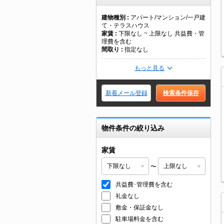
建物種別
アパート/マンション/一戸建
て・テラスハウス
家賃
下限なし ~ 上限なし 共益費・管
理費を含む
間取り
指定なし
もっと見る
新着メール登録
検索条件保存
物件条件の絞り込み
家賃
〜
共益費･管理費を含む
礼金なし
敷金・保証金なし
駐車場料金を含む