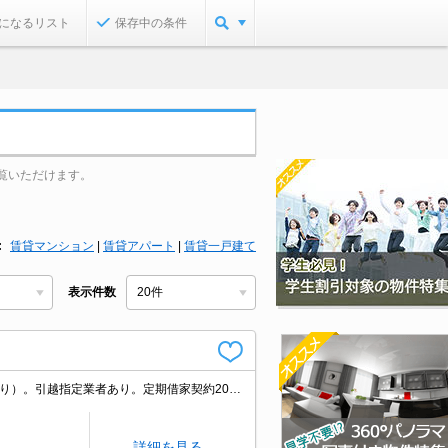
になるリスト
保存中の条件
覧いただけます。
賃貸マンション
|
賃貸アパート
|
賃貸一戸建て
表示件数
IT重説相談可。オンライン内見相談可。家賃の支払でポイントたまります（条件あり）。引越指定業者あり。定期借家契約2026年10月31日迄。内見予約受付中。現状貸し。退去時清掃費50,000円。
詳細を見る