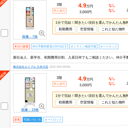
4.9
3階
なし
万円
なし
即入居可
3,000円
1分で完結！聞きたい項目を選んでかんたん無
初期費用
空室情報
これと似た物件
画像：7枚
本日の新着
仲介手数料家賃の55%以下
オンライン相談可能
オートロック
株式会社エイブル 久米川店
(042-394-5656)
4.9
3階
なし
万円
なし
即入居可
3,000円
1分で完結！聞きたい項目を選んでかんたん無
初期費用
空室情報
これと似た物件
画像：19枚
新着
写真いろいろ
オートロック