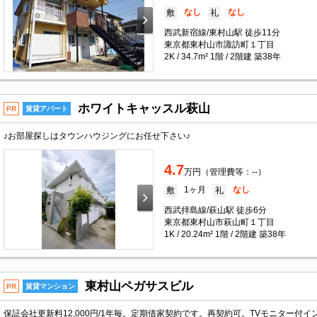
なし
なし
敷
礼
西武新宿線/東村山駅 徒歩11分
東京都東村山市諏訪町１丁目
2K / 34.7m² 1階 / 2階建 築38年
ホワイトキャッスル萩山
PR
賃貸アパート
♪お部屋探しはタウンハウジングにお任せ下さい♪
4.7
万円（管理費等：--）
1ヶ月
なし
敷
礼
西武拝島線/萩山駅 徒歩6分
東京都東村山市萩山町１丁目
1K / 20.24m² 1階 / 2階建 築38年
東村山ペガサスビル
PR
賃貸マンション