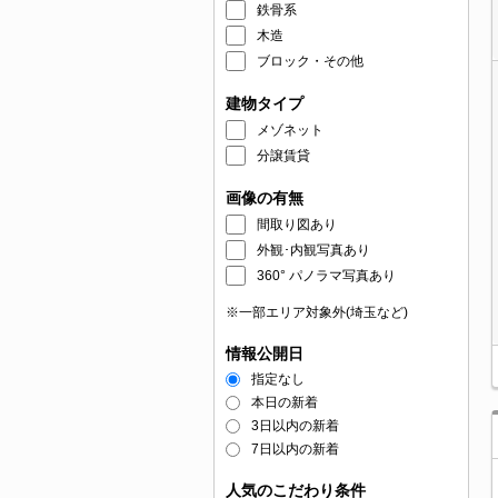
鉄骨系
木造
ブロック・その他
建物タイプ
メゾネット
分譲賃貸
画像の有無
間取り図あり
外観･内観写真あり
360° パノラマ写真あり
※一部エリア対象外(埼玉など)
情報公開日
指定なし
本日の新着
3日以内の新着
7日以内の新着
人気のこだわり条件