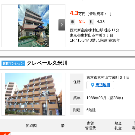
4.3
万円（管理費等：--）
なし
4.3万
敷
礼
西武新宿線/東村山駅 徒歩11分
東京都東村山市本町１丁目
1R / 15.3m² 3階 / 5階建 築38年
クレベール久米川
賃貸マンション
東京都東村山市栄町３丁目
住所
周辺地図
築年
1988年03月（築38年）
階建
6階建
家賃
敷金
間取図
階
管理費
礼金