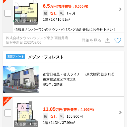
6.5
万円
(管理費等：6,000円)
敷
なし
礼
1ヶ月
1階
1K
16.51m²
画像：17枚
情報量ナンバーワンのタウンハウジング西新井店にお任せ下さい！
株式会社タウンハウジング東京 西新井店
詳細を見る
情報更新日
2026/08/06
メゾン・フォレスト
賃貸アパート
都営日暮里・舎人ライナ･･･/扇大橋駅 徒歩13分
東京都足立区本木北町
築1年
2階建
11.05
万円
(管理費等：4,100円)
敷
なし
礼
165,800円
1階
1LDK
37.99m²
画像：16枚