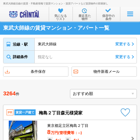
東武大師線沿線の賃貸・不動産情報で賃貸マンション・賃貸アパートなど賃貸物件の部屋探し
お部屋を探す
気になる
最近見た
保存中の
リスト
物件
条件
沿線・駅から
東武大師線の賃貸マンション・アパート一覧
住所から
家賃相場から
東武大師線
変更する
沿線・駅
通勤通学時間から
詳細条件
指定なし
変更する
物件特集から
条件保存
物件新着メール
不動産会社から
TOP
3264
件
梅島２丁目森元様貸家
PR
賃貸一戸建て
東京都足立区梅島２丁目
8
万円
(管理費等：--)