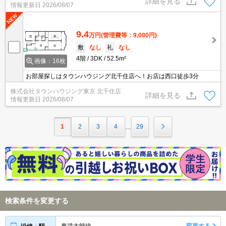
詳細を見る
情報更新日
2026/08/07
9.4
万円
(管理費等：9,000円)
敷
なし
礼
なし
4階
3DK
52.5m²
画像：16枚
お部屋探しはタウンハウジング北千住店へ！お店は西口徒歩3分
株式会社タウンハウジング東京 北千住店
詳細を見る
情報更新日
2026/08/07
1
2
3
4
29
…
検索条件を変更する