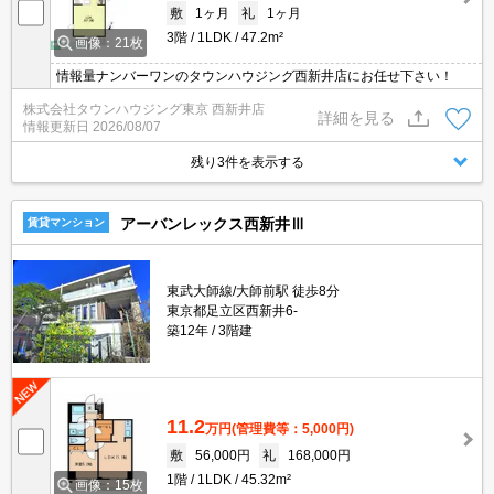
敷
1ヶ月
礼
1ヶ月
3階
1LDK
47.2m²
画像：21枚
情報量ナンバーワンのタウンハウジング西新井店にお任せ下さい！
株式会社タウンハウジング東京 西新井店
詳細を見る
情報更新日
2026/08/07
残り3件を表示する
アーバンレックス西新井Ⅲ
賃貸マンション
東武大師線/大師前駅 徒歩8分
東京都足立区西新井6-
築12年
3階建
11.2
万円
(管理費等：5,000円)
敷
56,000円
礼
168,000円
1階
1LDK
45.32m²
画像：15枚