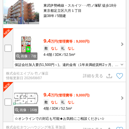
東武伊勢崎線・スカイツ･･･/竹ノ塚駅 徒歩18分
東京都足立区六月１丁目
築38年
5階建
9.4
万円
(管理費等：9,000円)
敷
なし
礼
なし
4-4階
3DK
52.5m²
画像：7枚
保証会社加入要(51,500円～)。違約金有（1年未満総賃料2ヶ月、2
年未満1ヶ月）。敷金・礼金なし。初期費用がおさえられる物件。
株式会社エイブル 竹ノ塚店
人気のファミリー向け物件。すぐ内見できます。
詳細を見る
情報更新日
2026/08/07
9.4
万円
(管理費等：9,000円)
敷
なし
礼
なし
4階
3DK
52.5m²
画像：16枚
☆オンラインでの対応も可能★お気軽にご相談ください☆
株式会社タウンハウジング埼玉 草加店