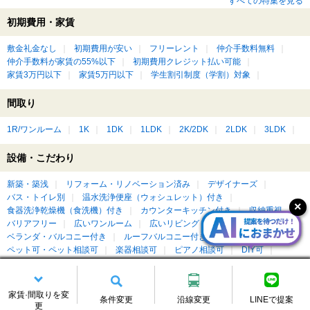
すべての特集を見る
初期費用・家賃
敷金礼金なし
初期費用が安い
フリーレント
仲介手数料無料
仲介手数料が家賃の55%以下
初期費用クレジット払い可能
家賃3万円以下
家賃5万円以下
学生割引制度（学割）対象
間取り
1R/ワンルーム
1K
1DK
1LDK
2K/2DK
2LDK
3LDK
設備・こだわり
新築・築浅
リフォーム・リノベーション済み
デザイナーズ
バス・トイレ別
温水洗浄便座（ウォシュレット）付き
食器洗浄乾燥機（食洗機）付き
カウンターキッチン付き
収納重視
バリアフリー
広いワンルーム
広いリビング・ダイニングがある
ベランダ・バルコニー付き
ルーフバルコニー付き
屋上付き
ペット可・ペット相談可
楽器相談可
ピアノ相談可
DIY可
もっと見る
家賃·間取りを変
条件変更
沿線変更
LINEで提案
更