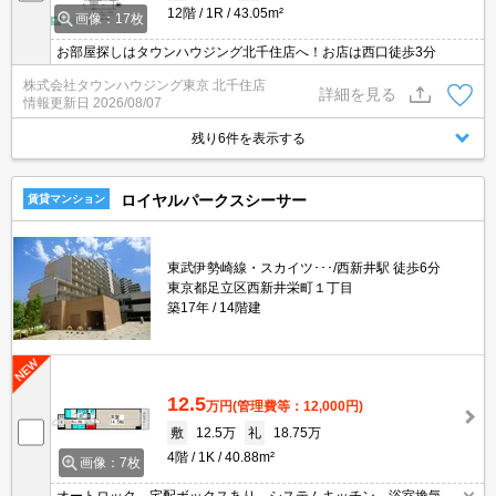
12階
1R
43.05m²
画像：17枚
お部屋探しはタウンハウジング北千住店へ！お店は西口徒歩3分
株式会社タウンハウジング東京 北千住店
詳細を見る
情報更新日
2026/08/07
残り6件を表示する
ロイヤルパークスシーサー
賃貸マンション
東武伊勢崎線・スカイツ･･･/西新井駅 徒歩6分
東京都足立区西新井栄町１丁目
築17年
14階建
12.5
万円
(管理費等：12,000円)
敷
12.5万
礼
18.75万
4階
1K
40.88m²
画像：7枚