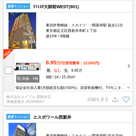
ﾗﾌｨｽﾀ大師前WEST(901)
賃貸マンション
東武伊勢崎線・スカイツ･･･/西新井駅 徒歩11分
東京都足立区西新井本町１丁目
築10年
9階建
8.95
万円
(管理費等：15,000円)
敷
なし
礼
8.95万
9階
1K
25.35m²
画像：6枚
保証会社加入要(月額総支払額の50%)。浴室乾燥機付。TVモニター
付インターホン。便利な宅配BOX。
株式会社エイブル 西新井店
詳細を見る
情報更新日
2026/08/07
エスポワール西新井
賃貸マンション
東武伊勢崎線・スカイツ･･･/西新井駅 徒歩20分