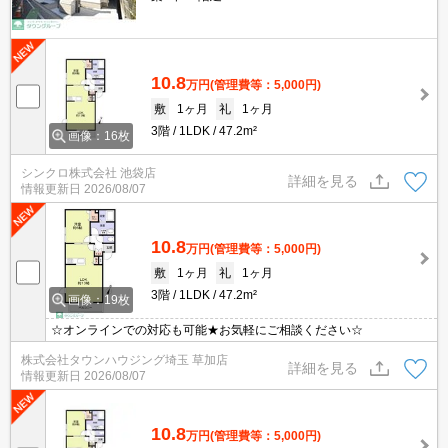
10.8
万円
(管理費等：5,000円)
敷
1ヶ月
礼
1ヶ月
3階
1LDK
47.2m²
画像：16枚
シンクロ株式会社 池袋店
詳細を見る
情報更新日
2026/08/07
10.8
万円
(管理費等：5,000円)
敷
1ヶ月
礼
1ヶ月
3階
1LDK
47.2m²
画像：19枚
☆オンラインでの対応も可能★お気軽にご相談ください☆
株式会社タウンハウジング埼玉 草加店
詳細を見る
情報更新日
2026/08/07
10.8
万円
(管理費等：5,000円)