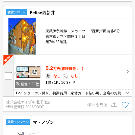
Felice西新井
賃貸アパート
東武伊勢崎線・スカイツ･･･/西新井駅 徒歩8分
東京都足立区関原３丁目
築7年
3階建
5.2
万円
(管理費等：--)
敷
なし
礼
なし
1階
1K
16.37m²
画像：23枚
TVインターホン付き。初期費用・家賃カード払い可。当店のお薦め
物件。久しぶりに空きました。12ヶ月未満の解約時、違約金家賃
株式会社エイブル 北千住店
+管理費の1ヶ月分発生。建物敷地内は全面禁煙(電子タバコ等含)。
詳細を見る
情報更新日
2026/08/07
マ・メゾン
賃貸マンション