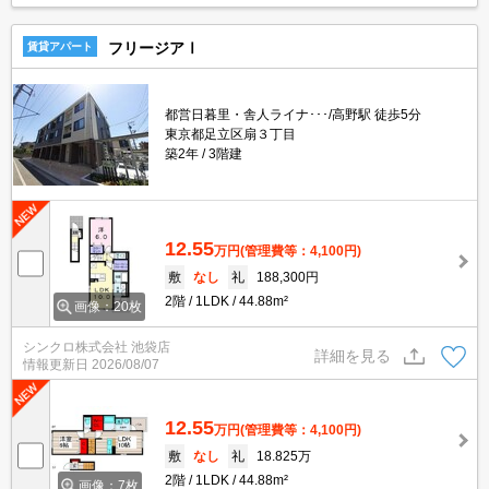
フリージアⅠ
賃貸アパート
都営日暮里・舎人ライナ･･･/高野駅 徒歩5分
東京都足立区扇３丁目
築2年
3階建
12.55
万円
(管理費等：4,100円)
敷
なし
礼
188,300円
2階
1LDK
44.88m²
画像：20枚
シンクロ株式会社 池袋店
詳細を見る
情報更新日
2026/08/07
12.55
万円
(管理費等：4,100円)
敷
なし
礼
18.825万
2階
1LDK
44.88m²
画像：7枚