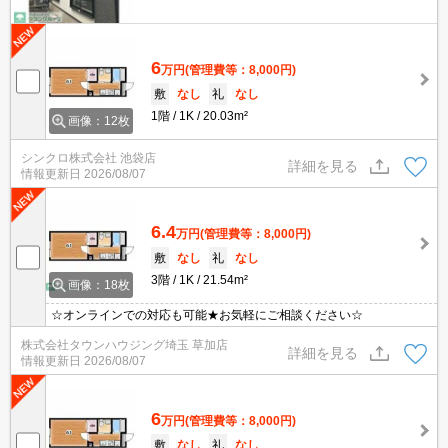
6
万円
(管理費等：8,000円)
敷
なし
礼
なし
1階
1K
20.03m²
画像：12枚
シンクロ株式会社 池袋店
詳細を見る
情報更新日
2026/08/07
6.4
万円
(管理費等：8,000円)
敷
なし
礼
なし
3階
1K
21.54m²
画像：18枚
☆オンラインでの対応も可能★お気軽にご相談ください☆
株式会社タウンハウジング埼玉 草加店
詳細を見る
情報更新日
2026/08/07
6
万円
(管理費等：8,000円)
敷
なし
礼
なし