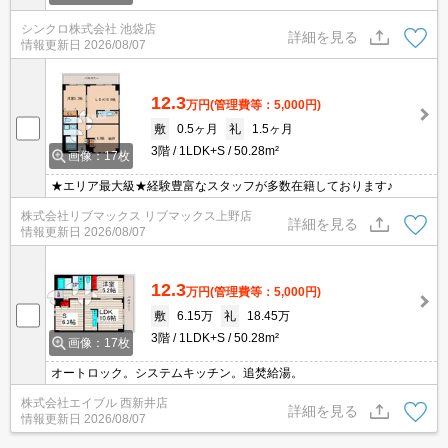
シンクロ株式会社 池袋店
詳細を見る
情報更新日
2026/08/07
12.3
万円
(管理費等：5,000円)
敷
0.5ヶ月
礼
1.5ヶ月
3階
1LDK+S
50.28m²
画像：17枚
★エリア最大級★経験豊富なスタッフが多数在籍しております♪
株式会社リブマックス リブマックス上野店
詳細を見る
情報更新日
2026/08/07
12.3
万円
(管理費等：5,000円)
敷
6.15万
礼
18.45万
3階
1LDK+S
50.28m²
画像：17枚
オートロック。システムキッチン。追焚給湯。
株式会社エイブル 西新井店
詳細を見る
情報更新日
2026/08/07