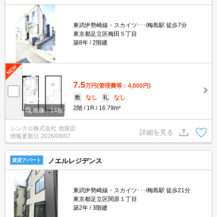
東武伊勢崎線・スカイツ･･･/梅島駅 徒歩7分
東京都足立区梅田５丁目
築8年
2階建
7.5
万円
(管理費等：4,000円)
敷
なし
礼
なし
2階
1R
16.79m²
画像：14枚
シンクロ株式会社 池袋店
詳細を見る
情報更新日
2026/08/07
ノエルレジデンス
賃貸アパート
東武伊勢崎線・スカイツ･･･/梅島駅 徒歩21分
東京都足立区関原１丁目
築2年
3階建