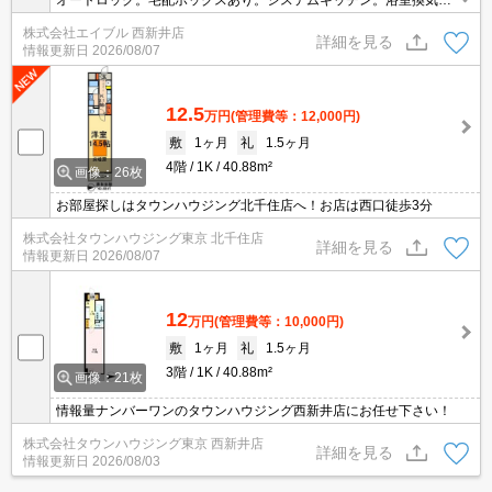
オートロック。宅配ボックスあり。システムキッチン。浴室換気乾
燥式。床暖房。
株式会社エイブル 西新井店
詳細を見る
情報更新日
2026/08/07
12.5
万円
(管理費等：12,000円)
敷
1ヶ月
礼
1.5ヶ月
4階
1K
40.88m²
画像：26枚
お部屋探しはタウンハウジング北千住店へ！お店は西口徒歩3分
株式会社タウンハウジング東京 北千住店
詳細を見る
情報更新日
2026/08/07
12
万円
(管理費等：10,000円)
敷
1ヶ月
礼
1.5ヶ月
3階
1K
40.88m²
画像：21枚
情報量ナンバーワンのタウンハウジング西新井店にお任せ下さい！
株式会社タウンハウジング東京 西新井店
詳細を見る
情報更新日
2026/08/03