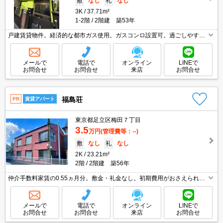
敷
なし
礼
なし
3K
37.71m²
1-2階
2階建 築53年
戸建賃貸物件。経済的な都市ガス使用。ガスコンロ設置可。過ごしやすい
生活環境が整っています。買い物便利。都内通勤の方におすすめ。静かな
環境でリモートワークにも安心。仲介手数料家賃の0.55ヵ月分。
メールで
電話で
オンライン
LINEで
お問合せ
お問合せ
来店
お問合せ
福島荘
PR
賃貸アパート
東京都足立区梅田７丁目
3.5
万円
(管理費等：--)
敷
なし
礼
なし
2K
23.21m²
2階
2階建 築56年
仲介手数料家賃の0.55ヵ月分。敷金・礼金なし。初期費用がおさえられる
物件。初期費用・家賃カード払い可。経済的な都市ガス使用。収納たっぷ
り。生活環境良好。画像の家具小物はCGであり付いていません。
メールで
電話で
オンライン
LINEで
お問合せ
お問合せ
来店
お問合せ