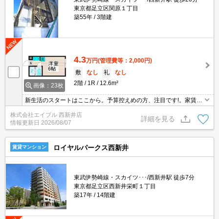
東京都足立区関原１丁目
築55年
3階建
4.3
万円
(管理費等：2,000円)
敷
なし
礼
なし
2階
1R
12.6m²
画像：23枚
新生活のスタートはここから。予算控えめの方、注目です!。家賃に
注目。
株式会社エイブル 西新井店
詳細を見る
情報更新日
2026/08/07
ロイヤルパークス西新井
賃貸マンション
東武伊勢崎線・スカイツ･･･/西新井駅 徒歩7分
東京都足立区西新井栄町１丁目
築17年
14階建