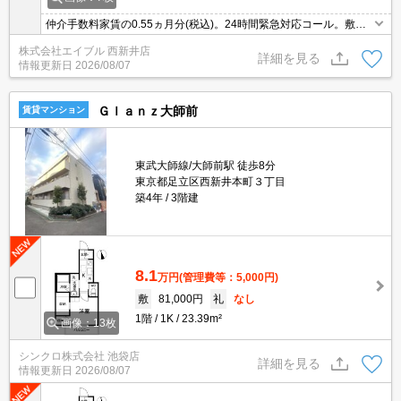
仲介手数料家賃の0.55ヵ月分(税込)。24時間緊急対応コール。敷地
内防犯カメラ設置。南向きで日当り良好。便利な宅配BOX。TVモニ
株式会社エイブル 西新井店
ター付インターホン。BS・CS受信可。インターネット無料。
詳細を見る
情報更新日
2026/08/07
Ｇｌａｎｚ大師前
賃貸マンション
東武大師線/大師前駅 徒歩8分
東京都足立区西新井本町３丁目
築4年
3階建
8.1
万円
(管理費等：5,000円)
敷
81,000円
礼
なし
1階
1K
23.39m²
画像：13枚
シンクロ株式会社 池袋店
詳細を見る
情報更新日
2026/08/07