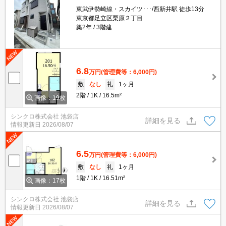
東武伊勢崎線・スカイツ･･･/西新井駅 徒歩13分
東京都足立区栗原２丁目
築2年
3階建
6.8
万円
(管理費等：6,000円)
敷
なし
礼
1ヶ月
2階
1K
16.5m²
画像：19枚
シンクロ株式会社 池袋店
詳細を見る
情報更新日
2026/08/07
6.5
万円
(管理費等：6,000円)
敷
なし
礼
1ヶ月
1階
1K
16.51m²
画像：17枚
シンクロ株式会社 池袋店
詳細を見る
情報更新日
2026/08/07