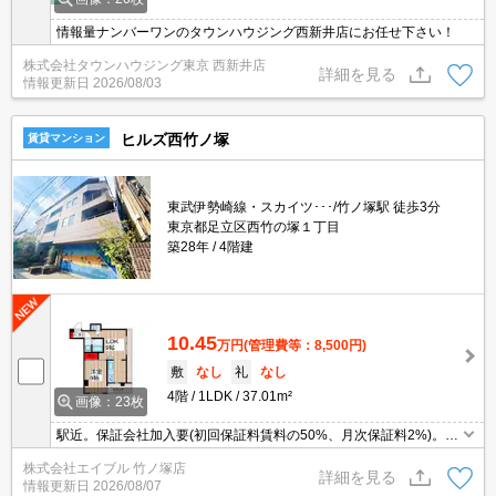
情報量ナンバーワンのタウンハウジング西新井店にお任せ下さい！
株式会社タウンハウジング東京 西新井店
詳細を見る
情報更新日
2026/08/03
ヒルズ西竹ノ塚
賃貸マンション
東武伊勢崎線・スカイツ･･･/竹ノ塚駅 徒歩3分
東京都足立区西竹の塚１丁目
築28年
4階建
10.45
万円
(管理費等：8,500円)
敷
なし
礼
なし
4階
1LDK
37.01m²
画像：23枚
駅近。保証会社加入要(初回保証料賃料の50%、月次保証料2%)。屋
上利用可。安心のオートロック。宅配ボックスあり。周辺には充実
株式会社エイブル 竹ノ塚店
の生活環境。ペット応相談。経済的な都市ガス使用。
詳細を見る
情報更新日
2026/08/07