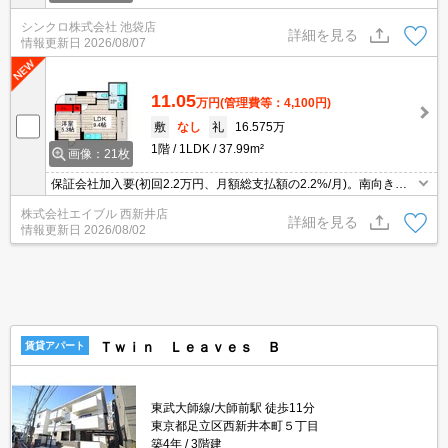
シンクロ株式会社 池袋店
詳細を見る
情報更新日
2026/08/07
11.05
万円
(管理費等：4,100円)
敷
なし
礼
16.575万
1階
1LDK
37.99m²
画像：21枚
保証会社加入要(初回2.2万円、月額総支払額の2.2%/月)。南向きで
日当り良好。全戸角部屋。浴室乾燥機付。室内物干しあり。TVモニ
株式会社エイブル 西新井店
ター付インターホン。エアコン2基付き。床下収納付き。独立洗面
詳細を見る
情報更新日
2026/08/02
台。
Ｔｗｉｎ Ｌｅａｖｅｓ Ｂ
賃貸アパート
東武大師線/大師前駅 徒歩11分
東京都足立区西新井本町５丁目
築4年
3階建