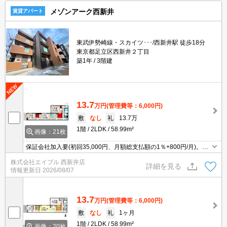
メゾンアーク西新井
賃貸アパート
東武伊勢崎線・スカイツ･･･/西新井駅 徒歩18分
東京都足立区西新井２丁目
築1年
3階建
13.7
万円
(管理費等：6,000円)
敷
なし
礼
13.7万
1階
2LDK
58.99m²
画像：21枚
保証会社加入要(初回35,000円、月額総支払額の1％+800円/月)。安
心のオートロック。TVモニター付インターホン。浴室乾燥機付。シ
株式会社エイブル 西新井店
ャッター雨戸付き。床下収納付き。ウォークインクローゼット付
詳細を見る
情報更新日
2026/08/07
き。
13.7
万円
(管理費等：6,000円)
敷
なし
礼
1ヶ月
1階
2LDK
58.99m²
画像：20枚