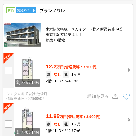
ブランノワレ
新築
賃貸アパート
東武伊勢崎線・スカイツ･･･/竹ノ塚駅 徒歩14分
東京都足立区栗原４丁目
新築
3階建
12.2
万円
(管理費等：3,900円)
敷
なし
礼
1ヶ月
2階
1LDK
44.1m²
画像：14枚
シンクロ株式会社 池袋店
詳細を見る
情報更新日
2026/08/07
11.85
万円
(管理費等：3,900円)
敷
なし
礼
1ヶ月
1階
1LDK
43.67m²
画像：14枚