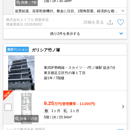
1階
1K
30.38m²
画像：7枚
追焚給湯。浴室乾燥機付。敷金に注目。1階角部屋。経済的な都市
ガス使用。保証会社加入要(初回22,000円、月次保証料2.2%)。
株式会社エイブル 西新井店
詳細を見る
情報更新日
2026/08/02
残り2件を表示する
ガリシア竹ノ塚
賃貸マンション
東武伊勢崎線・スカイツ･･･/竹ノ塚駅 徒歩7分
東京都足立区竹の塚１丁目
築1年
7階建
9.25
万円
(管理費等：13,000円)
敷
1ヶ月
礼
1ヶ月
5階
1K
25.94m²
画像：15枚
シンクロ株式会社 池袋店