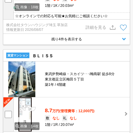
1階
1K
20.03m²
画像：18枚
☆オンラインでの対応も可能★お気軽にご相談ください☆
株式会社タウンハウジング埼玉 草加店
詳細を見る
情報更新日
2026/08/07
残り4件を表示する
ＢＬＩＳＳ
賃貸マンション
東武伊勢崎線・スカイツ･･･/梅島駅 徒歩8分
東京都足立区梅田５丁目
築1年
4階建
8.7
万円
(管理費等：12,000円)
敷
なし
礼
なし
1階
1R
20.07m²
画像：14枚