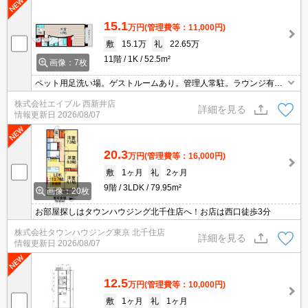
15.1
万円
(管理費等：11,000円)
敷
15.1万
礼
22.65万
11階
1K
52.5m²
画像：7枚
ペット用足洗い場。ゲストルームあり。管理人常駐。ラウンジ有。
床暖房。
株式会社エイブル 西新井店
詳細を見る
情報更新日
2026/08/07
20.3
万円
(管理費等：16,000円)
敷
1ヶ月
礼
2ヶ月
9階
3LDK
79.95m²
画像：20枚
お部屋探しはタウンハウジング北千住店へ！お店は西口徒歩3分
株式会社タウンハウジング東京 北千住店
詳細を見る
情報更新日
2026/08/07
12.5
万円
(管理費等：10,000円)
敷
1ヶ月
礼
1ヶ月