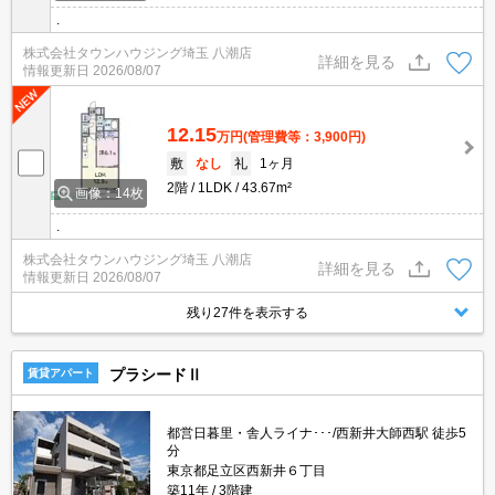
.
株式会社タウンハウジング埼玉 八潮店
詳細を見る
情報更新日
2026/08/07
12.15
万円
(管理費等：3,900円)
敷
なし
礼
1ヶ月
2階
1LDK
43.67m²
画像：14枚
.
株式会社タウンハウジング埼玉 八潮店
詳細を見る
情報更新日
2026/08/07
残り27件を表示する
プラシードⅡ
賃貸アパート
都営日暮里・舎人ライナ･･･/西新井大師西駅 徒歩5
分
東京都足立区西新井６丁目
築11年
3階建