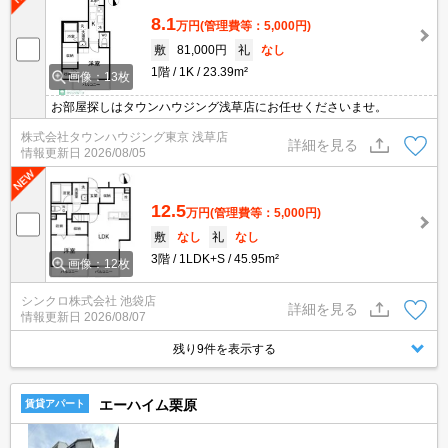
8.1
万円
(管理費等：5,000円)
敷
81,000円
礼
なし
1階
1K
23.39m²
画像：13枚
お部屋探しはタウンハウジング浅草店にお任せくださいませ。
株式会社タウンハウジング東京 浅草店
詳細を見る
情報更新日
2026/08/05
12.5
万円
(管理費等：5,000円)
敷
なし
礼
なし
3階
1LDK+S
45.95m²
画像：12枚
シンクロ株式会社 池袋店
詳細を見る
情報更新日
2026/08/07
残り9件を表示する
エーハイム栗原
賃貸アパート