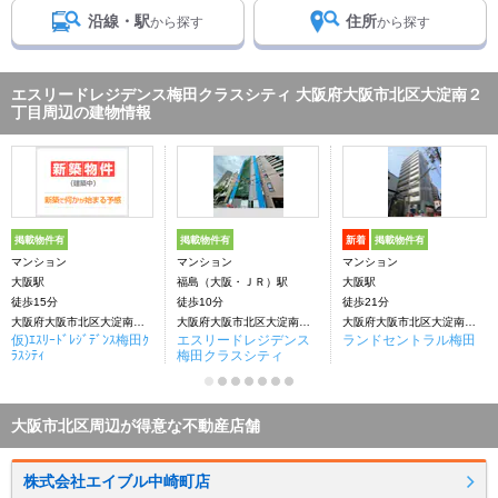
沿線・駅
住所
から探す
から探す
エスリードレジデンス梅田クラスシティ 大阪府大阪市北区大淀南２
丁目周辺の建物情報
掲載物件有
掲載物件有
新着
掲載物件有
マンション
マンション
マンション
大阪駅
福島（大阪・ＪＲ）駅
大阪駅
徒歩15分
徒歩10分
徒歩21分
大阪府大阪市北区大淀南２丁目
大阪府大阪市北区大淀南２丁目
大阪府大阪市北区大淀南２丁目
仮)ｴｽﾘｰﾄﾞﾚｼﾞﾃﾞﾝｽ梅田ｸ
エスリードレジデンス
ランドセントラル梅田
ﾗｽｼﾃｨ
梅田クラスシティ
大阪市北区周辺が得意な不動産店舗
株式会社エイブル中崎町店