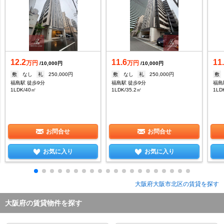
12.2
11.6
11
万円
万円
/10,000円
/10,000円
敷
なし
礼
250,000円
敷
なし
礼
250,000円
敷
福島駅 徒歩9分
福島駅 徒歩9分
福島
1LDK/40㎡
1LDK/35.2㎡
1LD
お問合せ
お問合せ
お気に入り
お気に入り
大阪府大阪市北区の賃貸を探す
大阪府の賃貸物件を探す