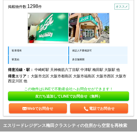
1298
掲載物件数:
件
オススメ
駐車場有
保証人不要相談可
駅直結
多店舗展開
得意沿線・駅：
中崎町駅 天神橋筋六丁目駅 中津駅 梅田駅 大阪駅 他
得意エリア：
大阪市北区 大阪市都島区 大阪市福島区 大阪市西区 大阪市
西淀川区 他
この物件はLINEで不動産会社へお問合せができます！
友だち追加してLINEでお問合せ（無料）
Webでお問合せ
電話でお問合せ
エスリードレジデンス梅田クラスシティの住所から空室を再検索