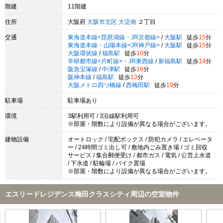
階建
11階建
住所
大阪府
大阪市北区
大淀南
２丁目
交通
東海道本線<琵琶湖線・JR京都線>
/
大阪駅
徒歩
15
分
東海道本線・山陽本線<JR神戸線>
/
大阪駅
徒歩
15
分
大阪環状線
/
福島駅
徒歩
10
分
学研都市線<片町線>・JR東西線
/
新福島駅
徒歩
14
分
阪急宝塚線
/
中津駅
徒歩
16
分
阪神本線
/
福島駅
徒歩
13
分
大阪メトロ四つ橋線
/
西梅田駅
徒歩
19
分
駐車場
駐車場あり
環境
3駅利用可 / 3沿線駅利用可
※部屋・階数により設備が異なる場合がございます。
建物設備
オートロック / 宅配ボックス / 防犯カメラ / エレベータ
ー / 24時間ゴミ出し可 / 敷地内ごみ置き場 / ゴミ回収
サービス / 集合郵便受け / 都市ガス / 電気 / 公営上水道
/ 下水道 / 駐輪場 / バイク置場
※部屋・階数により設備が異なる場合がございます。
エスリードレジデンス梅田クラスシティ周辺の空室物件