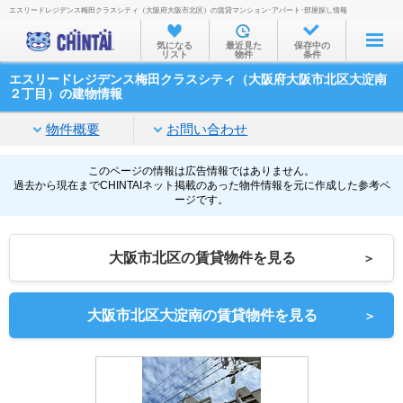
エスリードレジデンス梅田クラスシティ（大阪府大阪市北区）の賃貸マンション･アパート･部屋探し情報
お部屋を探す
気になる
最近見た
保存中の
リスト
物件
条件
沿線・駅から
エスリードレジデンス梅田クラスシティ（大阪府大阪市北区大淀南
住所から
２丁目）の建物情報
家賃相場から
物件概要
お問い合わせ
通勤通学時間から
このページの情報は広告情報ではありません。
過去から現在までCHINTAIネット掲載のあった物件情報を元に作成した参考ペ
物件特集から
ージです。
不動産会社から
大阪市北区の賃貸物件を見る
＞
TOP
大阪市北区大淀南の賃貸物件を見る
＞