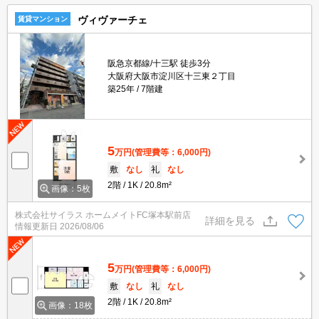
ヴィヴァーチェ
賃貸マンション
阪急京都線/十三駅 徒歩3分
大阪府大阪市淀川区十三東２丁目
築25年
7階建
5
万円
(管理費等：6,000円)
敷
なし
礼
なし
2階
1K
20.8m²
画像：5枚
株式会社サイラス ホームメイトFC塚本駅前店
詳細を見る
情報更新日
2026/08/06
5
万円
(管理費等：6,000円)
敷
なし
礼
なし
2階
1K
20.8m²
画像：18枚