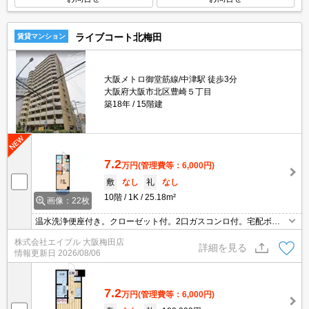
ライブコート北梅田
賃貸マンション
大阪メトロ御堂筋線/中津駅 徒歩3分
大阪府大阪市北区豊崎５丁目
築18年
15階建
7.2
万円
(管理費等：6,000円)
敷
なし
礼
なし
10階
1K
25.18m²
画像：22枚
温水洗浄便座付き。クローゼット付。2口ガスコンロ付。宅配ボッ
クスあり。
株式会社エイブル 大阪梅田店
詳細を見る
情報更新日
2026/08/06
7.2
万円
(管理費等：6,000円)