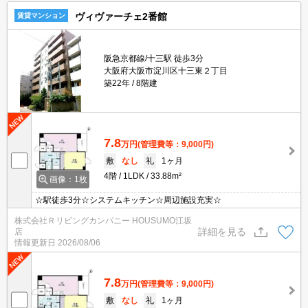
ヴィヴァーチェ2番館
賃貸マンション
阪急京都線/十三駅 徒歩3分
大阪府大阪市淀川区十三東２丁目
築22年
8階建
7.8
万円
(管理費等：9,000円)
敷
なし
礼
1ヶ月
4階
1LDK
33.88m²
画像：1枚
☆駅徒歩3分☆システムキッチン☆周辺施設充実☆
株式会社Ｒリビングカンパニー HOUSUMO江坂
詳細を見る
店
情報更新日
2026/08/06
7.8
万円
(管理費等：9,000円)
敷
なし
礼
1ヶ月