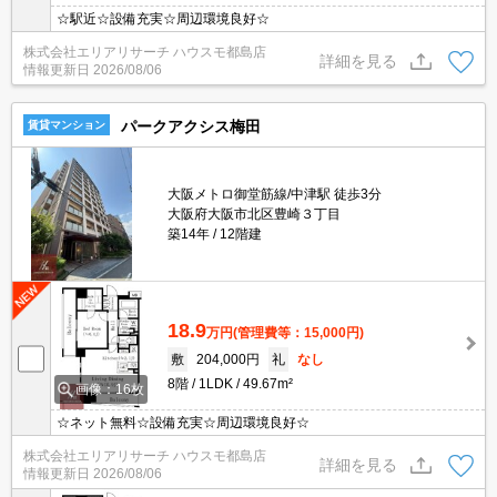
☆駅近☆設備充実☆周辺環境良好☆
株式会社エリアリサーチ ハウスモ都島店
詳細を見る
情報更新日
2026/08/06
パークアクシス梅田
賃貸マンション
大阪メトロ御堂筋線/中津駅 徒歩3分
大阪府大阪市北区豊崎３丁目
築14年
12階建
18.9
万円
(管理費等：15,000円)
敷
204,000円
礼
なし
8階
1LDK
49.67m²
画像：16枚
☆ネット無料☆設備充実☆周辺環境良好☆
株式会社エリアリサーチ ハウスモ都島店
詳細を見る
情報更新日
2026/08/06