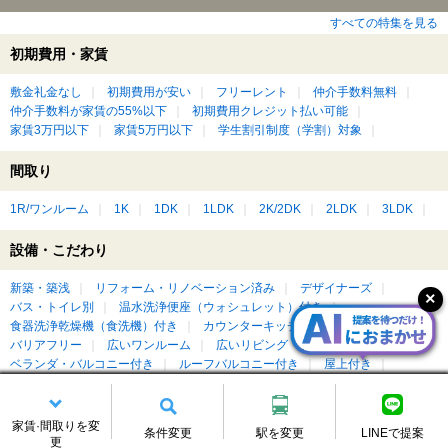
すべての特集を見る
初期費用・家賃
敷金礼金なし
初期費用が安い
フリーレント
仲介手数料無料
仲介手数料が家賃の55%以下
初期費用クレジット払い可能
家賃3万円以下
家賃5万円以下
学生割引制度（学割）対象
間取り
1R/ワンルーム
1K
1DK
1LDK
2K/2DK
2LDK
3LDK
設備・こだわり
新築・築浅
リフォーム・リノベーション済み
デザイナーズ
バス・トイレ別
温水洗浄便座（ウォシュレット）付き
食器洗浄乾燥機（食洗機）付き
カウンターキッチン付き
収納重視
バリアフリー
広いワンルーム
広いリビング・ダイニングがある
ベランダ・バルコニー付き
ルーフバルコニー付き
屋上付き
ペット可・ペット相談可
楽器相談可
ピアノ相談可
DIY可
家賃·間取りを変
もっと見る
条件変更
駅を変更
LINEで提案
更