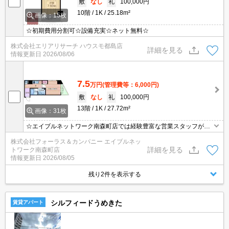
敷
なし
礼
100,000円
10階
1K
25.18m²
画像：15枚
☆初期費用分割可☆設備充実☆ネット無料☆
株式会社エリアリサーチ ハウスモ都島店
詳細を見る
情報更新日
2026/08/06
7.5
万円
(管理費等：6,000円)
敷
なし
礼
100,000円
13階
1K
27.72m²
画像：31枚
☆エイブルネットワーク南森町店では経験豊富な営業スタッフが多
数在籍しており、全力でサポートさせて頂きます☆ご希望の物件の
株式会社フォーラス＆カンパニー エイブルネッ
現地付近にて待ち合わせをさせていただきご内覧いただくサービス
詳細を見る
トワーク南森町店
や、主要駅までのお迎えサービスも実施中です☆詳しくは「エイブ
情報更新日
2026/08/05
ルネットワーク南森町店」０１２０－８２１－２６０にお気軽にお
問合せ下さい♪
残り2件を表示する
シルフィードうめきた
賃貸アパート