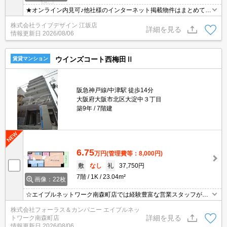
★オンライン内見可♪他社様のインターネット掲載物件はまとめてご
案内可能です！
株式会社ライブデザイン 江坂店
詳細を見る
情報更新日
2026/08/06
ウインズコート西梅田Ⅱ
賃貸マンション
阪急神戸線/中津駅 徒歩14分
大阪府大阪市北区大淀中３丁目
築9年
7階建
6.75
万円
(管理費等：8,000円)
敷
なし
礼
37,750円
7階
1K
23.04m²
画像：22枚
☆エイブルネットワーク南森町店では経験豊富な営業スタッフが多
数在籍しており、全力でサポートさせて頂きます☆ご希望の物件の
株式会社フォーラス＆カンパニー エイブルネッ
現地付近にて待ち合わせをさせていただきご内覧いただくサービス
詳細を見る
トワーク南森町店
や、主要駅までのお迎えサービスも実施中です☆詳しくは「エイブ
情報更新日
2026/08/06