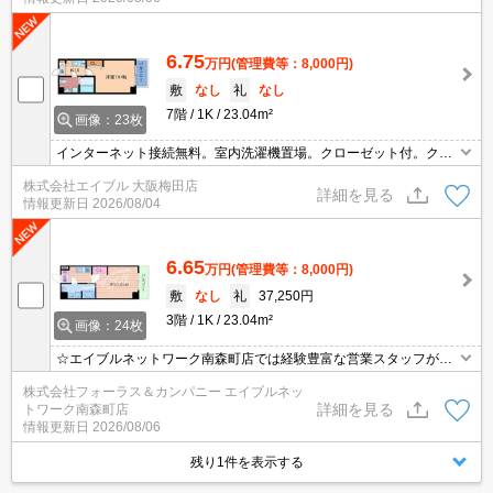
ルネットワーク南森町店」０１２０－８２１－２６０にお気軽にお
問合せ下さい♪
6.75
万円
(管理費等：8,000円)
敷
なし
礼
なし
7階
1K
23.04m²
画像：23枚
インターネット接続無料。室内洗濯機置場。クローゼット付。クー
ラー1基付き。駐輪場無料。オートロック付きで、一人暮らしも安
株式会社エイブル 大阪梅田店
心。TVモニターホンで安心生活を!。
詳細を見る
情報更新日
2026/08/04
6.65
万円
(管理費等：8,000円)
敷
なし
礼
37,250円
3階
1K
23.04m²
画像：24枚
☆エイブルネットワーク南森町店では経験豊富な営業スタッフが多
数在籍しており、全力でサポートさせて頂きます☆ご希望の物件の
株式会社フォーラス＆カンパニー エイブルネッ
現地付近にて待ち合わせをさせていただきご内覧いただくサービス
詳細を見る
トワーク南森町店
や、主要駅までのお迎えサービスも実施中です☆詳しくは「エイブ
情報更新日
2026/08/06
ルネットワーク南森町店」０１２０－８２１－２６０にお気軽にお
問合せ下さい♪
残り1件を表示する