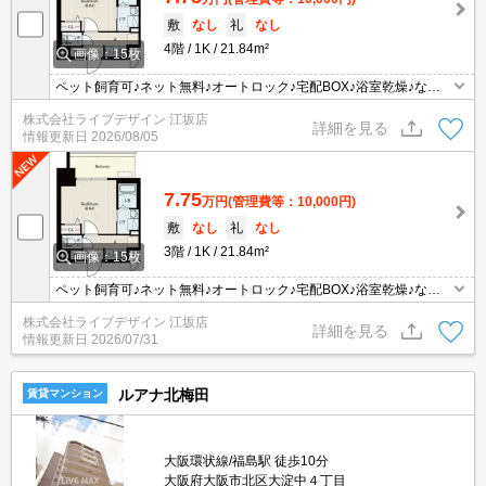
敷
なし
礼
なし
4階
1K
21.84m²
画像：15枚
ペット飼育可♪ネット無料♪オートロック♪宅配BOX♪浴室乾燥♪など
など♪
株式会社ライブデザイン 江坂店
詳細を見る
情報更新日
2026/08/05
7.75
万円
(管理費等：10,000円)
敷
なし
礼
なし
3階
1K
21.84m²
画像：15枚
ペット飼育可♪ネット無料♪オートロック♪宅配BOX♪浴室乾燥♪など
など♪
株式会社ライブデザイン 江坂店
詳細を見る
情報更新日
2026/07/31
ルアナ北梅田
賃貸マンション
大阪環状線/福島駅 徒歩10分
大阪府大阪市北区大淀中４丁目