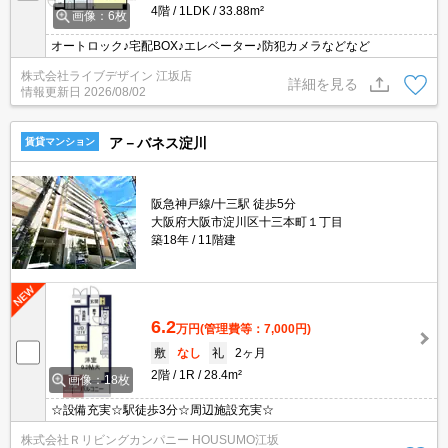
4階
1LDK
33.88m²
画像：6枚
オートロック♪宅配BOX♪エレベーター♪防犯カメラなどなど
株式会社ライブデザイン 江坂店
詳細を見る
情報更新日
2026/08/02
ア－バネス淀川
賃貸マンション
阪急神戸線/十三駅 徒歩5分
大阪府大阪市淀川区十三本町１丁目
築18年
11階建
6.2
万円
(管理費等：7,000円)
敷
なし
礼
2ヶ月
2階
1R
28.4m²
画像：18枚
☆設備充実☆駅徒歩3分☆周辺施設充実☆
株式会社Ｒリビングカンパニー HOUSUMO江坂