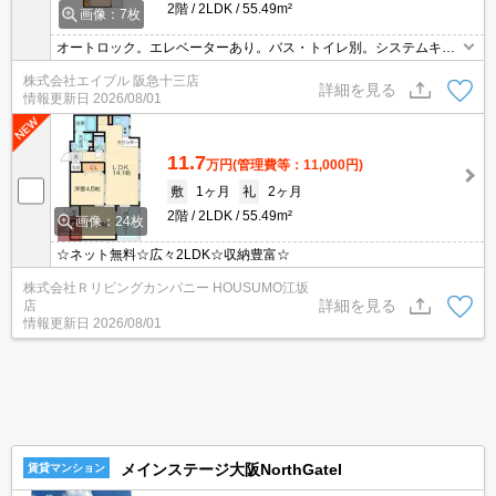
2階
2LDK
55.49m²
画像：7枚
オートロック。エレベーターあり。バス・トイレ別。システムキッ
チン。退去時、ルームクリーニング料金51,700円。
株式会社エイブル 阪急十三店
詳細を見る
情報更新日
2026/08/01
11.7
万円
(管理費等：11,000円)
敷
1ヶ月
礼
2ヶ月
2階
2LDK
55.49m²
画像：24枚
☆ネット無料☆広々2LDK☆収納豊富☆
株式会社Ｒリビングカンパニー HOUSUMO江坂
詳細を見る
店
情報更新日
2026/08/01
メインステージ大阪NorthGateI
賃貸マンション