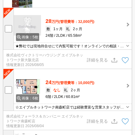
28
万円
(管理費等：32,000円)
敷
1ヶ月
礼
2ヶ月
24階
2LDK
65.58m²
画像：5枚
★弊社では現地待合せにて内覧可能です！オンラインでの相談・内
覧も可能です！★
株式会社ヴィクトリーハウジング エイブルネッ
詳細を見る
トワーク新大阪北店
情報更新日
2026/08/05
24
万円
(管理費等：10,000円)
敷
なし
礼
2ヶ月
6階
2LDK
60.81m²
画像：6枚
☆エイブルネットワーク南森町店では経験豊富な営業スタッフが多
数在籍しており、全力でサポートさせて頂きます☆ご希望の物件の
株式会社フォーラス＆カンパニー エイブルネッ
現地付近にて待ち合わせをさせていただきご内覧いただくサービス
詳細を見る
トワーク南森町店
や、主要駅までのお迎えサービスも実施中です☆詳しくは「エイブ
情報更新日
2026/08/04
ルネットワーク南森町店」０１２０－８２１－２６０にお気軽にお
問合せ下さい♪