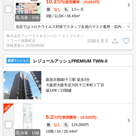
10.3
万円
(管理費等：10,000円)
敷
なし
礼
1.5ヶ月
3階
1LDK
36.45m²
画像：34枚
当店ではコロナウイルス対策でスタッフ全員のマスク着用・店内換
気・消毒設置を徹底しております。また【外出自粛】のお客様にも
株式会社フォーラス＆カンパニー エイブルネッ
ご要望あれば写真詳細・動画での提供も相談可能です。
詳細を見る
トワーク南森町店
情報更新日
2026/08/06
レジュールアッシュPREMIUM TWIN-II
賃貸マンション
阪急京都線/十三駅 徒歩3分
大阪府大阪市淀川区十三本町１丁目
築14年
15階建
6.2
万円
(管理費等：10,000円)
敷
なし
礼
124,000円
10階
1K
26.44m²
画像：14枚