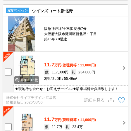
ウインズコート新北野
賃貸マンション
阪急神戸線/十三駅 徒歩7分
大阪府大阪市淀川区新北野１丁目
築15年
8階建
11.7
万円
(管理費等：11,000円)
敷
117,000円
礼
234,000円
2階
2LDK
55.49m²
画像：16枚
★現地待ち合わせ・お迎えサービス♪★駐車場料金負担致します！
株式会社ライブデザイン 江坂店
詳細を見る
情報更新日
2026/08/06
11.7
万円
(管理費等：11,000円)
敷
11.7万
礼
23.4万