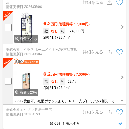
詳細を見る
店
情報更新日
2026/08/06
6.2
万円
(管理費等：7,000円)
敷
なし
礼
124,000円
2階
1R
28.4m²
画像：21枚
株式会社サイラス ホームメイトFC塚本駅前店
詳細を見る
情報更新日
2026/08/04
6.2
万円
(管理費等：7,000円)
敷
なし
礼
12.4万
2階
1R
28.4m²
画像：23枚
CATV受信可。宅配ボックスあり。ＮＴＴ光プレミアム対応。1ヶ月
未満の解約時、違約金1ヶ月分発生。バイク置き場あり。インター
株式会社エイブル 阪急十三店
ネット無料。仲介手数料家賃の0.55ヵ月分。
詳細を見る
情報更新日
2026/07/31
残り9件を表示する