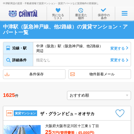
中津駅周辺の賃貸・不動産情報で賃貸マンション・賃貸アパートなど賃貸物件の部屋探し
お部屋を探す
気になる
最近見た
保存中の
リスト
物件
条件
沿線・駅から
中津駅（阪急神戸線、他2路線）の賃貸マンション・ア
住所から
パート一覧
家賃相場から
中津（阪急）駅（阪急神戸線、他2路線）
沿線・駅
変更する
周辺
通勤通学時間から
詳細条件
指定なし
変更する
物件特集から
不動産会社から
条件保存
物件新着メール
TOP
1625
件
ザ・グランドビュ－オオサカ
PR
賃貸マンション
大阪府大阪市淀川区十三東１丁目
25
万円
(管理費等：45,000円)