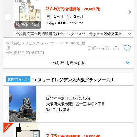
27.5
万円
(管理費等：20,000円)
敷
1ヶ月
礼
2ヶ月
22階
3LDK
77.93m²
画像：28枚
☆設備充実☆周辺環境良好☆インターネット付き☆☆設備充実☆周
辺環境良好☆インターネット付き☆
株式会社Ｒリビングカンパニー HOUSUMO江坂
詳細を見る
店
情報更新日
2026/07/31
残り3件を表示する
エスリードレジデンス大阪グランノースII
賃貸マンション
阪急神戸線/十三駅 徒歩5分
大阪府大阪市淀川区十三本町２丁目
築4年
13階建
7.75
万円
(管理費等：10,000円)