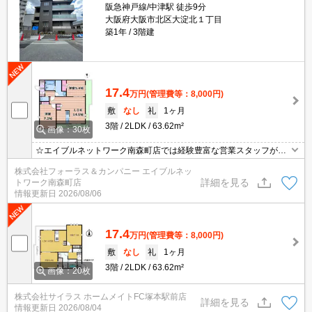
阪急神戸線/中津駅 徒歩9分
大阪府大阪市北区大淀北１丁目
築1年
3階建
17.4
万円
(管理費等：8,000円)
敷
なし
礼
1ヶ月
3階
2LDK
63.62m²
画像：30枚
☆エイブルネットワーク南森町店では経験豊富な営業スタッフが多
数在籍しており、全力でサポートさせて頂きます☆ご希望の物件の
株式会社フォーラス＆カンパニー エイブルネッ
現地付近にて待ち合わせをさせていただきご内覧いただくサービス
詳細を見る
トワーク南森町店
や、主要駅までのお迎えサービスも実施中です☆詳しくは「エイブ
情報更新日
2026/08/06
ルネットワーク南森町店」０１２０－８２１－２６０にお気軽にお
問合せ下さい♪
17.4
万円
(管理費等：8,000円)
敷
なし
礼
1ヶ月
3階
2LDK
63.62m²
画像：20枚
株式会社サイラス ホームメイトFC塚本駅前店
詳細を見る
情報更新日
2026/08/04