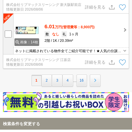
マンション★ネット・Wi-Fi無料★初期費用クレジット決済可能★北
株式会社リブマックスリーシング 新大阪駅前店
区物件にて主要エリアへアクセス良好★セキュリティ万全で一人暮
詳細を見る
情報更新日
2026/08/06
らしも安心♪
6.01
万円
(管理費等：8,900円)
敷
なし
礼
1ヶ月
2階
1K
20.39m²
画像：14枚
ネットに掲載されている物件全てご紹介可能です！★人気の分譲型
マンション★ネット・Wi-Fi無料★初期費用クレジット決済可能★北
株式会社リブマックスリーシング 江坂店
区物件にて主要エリアへアクセス良好★セキュリティ万全で一人暮
詳細を見る
情報更新日
2026/08/06
らしも安心♪
1
2
3
4
16
…
検索条件を変更する