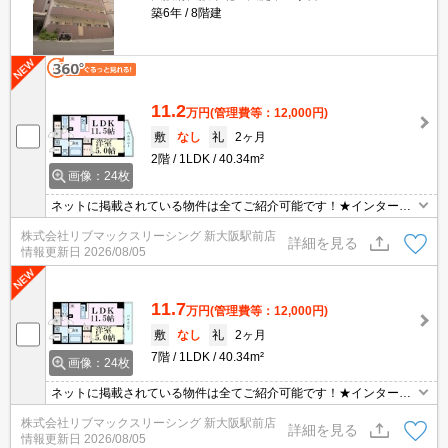
築6年
8階建
11.2
万円
(管理費等：12,000円)
敷
なし
礼
2ヶ月
2階
1LDK
40.34m²
画像：24枚
ネットに掲載されている物件は全てご紹介可能です！★インターネ
ット・Wi-Fi無料★初期費用クレジット決済可能★保証人不要★カウ
株式会社リブマックスリーシング 新大阪駅前店
ンターキッチン、ウォークインクローゼットあり★角部屋★
詳細を見る
情報更新日
2026/08/05
11.7
万円
(管理費等：12,000円)
敷
なし
礼
2ヶ月
7階
1LDK
40.34m²
画像：24枚
ネットに掲載されている物件は全てご紹介可能です！★インターネ
ット・Wi-Fi無料★初期費用クレジット決済可能★保証人不要★カウ
株式会社リブマックスリーシング 新大阪駅前店
ンターキッチン、ウォークインクローゼットあり★2人入居可★
詳細を見る
情報更新日
2026/08/05