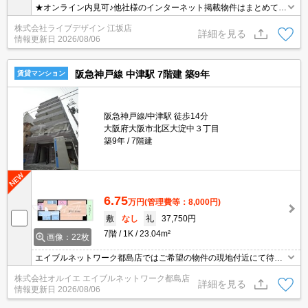
★オンライン内見可♪他社様のインターネット掲載物件はまとめてご
案内可能です！
株式会社ライブデザイン 江坂店
詳細を見る
情報更新日
2026/08/06
阪急神戸線 中津駅 7階建 築9年
賃貸マンション
阪急神戸線/中津駅 徒歩14分
大阪府大阪市北区大淀中３丁目
築9年
7階建
6.75
万円
(管理費等：8,000円)
敷
なし
礼
37,750円
7階
1K
23.04m²
画像：22枚
エイブルネットワーク都島店ではご希望の物件の現地付近にて待ち
合わせをさせていただきご内覧いただくサービスや、主要駅までの
株式会社オルイエ エイブルネットワーク都島店
お迎えサービスも実施中です。詳しくは「エイブルネットワーク都
詳細を見る
情報更新日
2026/08/06
島店」０１２０－０１０－７９９にお気軽にお問合せ下さい♪