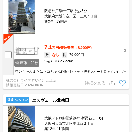
阪急神戸線/十三駅 徒歩5分
大阪府大阪市淀川区十三東４丁目
築3年
13階建
7.1
万円
(管理費等：8,000円)
敷
なし
礼
79,000円
5階
1K
25.22m²
画像：21枚
ワンちゃんまたはネコちゃん飼育可♪ネット無料♪オートロック♪宅配
BOX♪浴室乾燥
株式会社ライブデザイン 江坂店
詳細を見る
情報更新日
2026/08/06
エスヴェール北梅田
賃貸マンション
大阪メトロ御堂筋線/中津駅 徒歩10分
大阪府大阪市北区本庄西２丁目
築12年
14階建