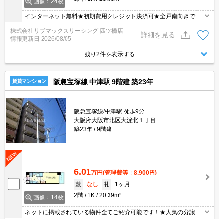
画像：24枚
インターネット無料★初期費用クレジット決済可★全戸南向きで日
当たり良好★近隣にスーパー、コンビニ、ドラッグストアが揃って
株式会社リブマックスリーシング 四ツ橋店
います★弊社は天満橋駅前店、新大阪駅前店、梅田店、江坂店、四
詳細を見る
情報更新日
2026/08/05
ツ橋店ご希望の店舗でご対応可能です★女性スタッフ・ベテランス
タッフ在籍★内見代行・写真撮影/動画撮影/WEB契約等来店不要で
残り2件を表示する
ご契約可能です。
阪急宝塚線 中津駅 9階建 築23年
賃貸マンション
阪急宝塚線/中津駅 徒歩9分
大阪府大阪市北区大淀北１丁目
築23年
9階建
6.01
万円
(管理費等：8,900円)
敷
なし
礼
1ヶ月
2階
1K
20.39m²
画像：14枚
ネットに掲載されている物件全てご紹介可能です！★人気の分譲型