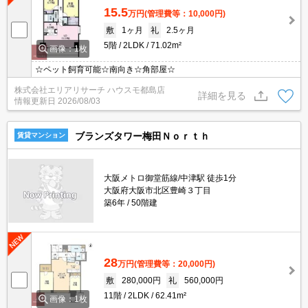
15.5
万円
(管理費等：10,000円)
敷
1ヶ月
礼
2.5ヶ月
5階
2LDK
71.02m²
画像：1枚
☆ペット飼育可能☆南向き☆角部屋☆
株式会社エリアリサーチ ハウスモ都島店
詳細を見る
情報更新日
2026/08/03
ブランズタワー梅田Ｎｏｒｔｈ
賃貸マンション
大阪メトロ御堂筋線/中津駅 徒歩1分
大阪府大阪市北区豊崎３丁目
築6年
50階建
28
万円
(管理費等：20,000円)
敷
280,000円
礼
560,000円
11階
2LDK
62.41m²
画像：1枚