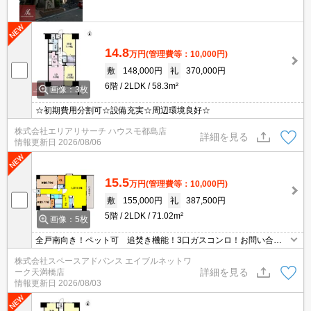
14.8
万円
(管理費等：10,000円)
敷
148,000円
礼
370,000円
6階
2LDK
58.3m²
画像：3枚
☆初期費用分割可☆設備充実☆周辺環境良好☆
株式会社エリアリサーチ ハウスモ都島店
詳細を見る
情報更新日
2026/08/06
15.5
万円
(管理費等：10,000円)
敷
155,000円
礼
387,500円
5階
2LDK
71.02m²
画像：5枚
全戸南向き！ペット可 追焚き機能！3口ガスコンロ！お問い合わ
せはエイブルネットワーク天満橋店まで06-4790-2228
株式会社スペースアドバンス エイブルネットワ
詳細を見る
ーク天満橋店
情報更新日
2026/08/03