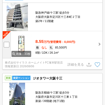
阪急神戸線/十三駅 徒歩5分
大阪府大阪市淀川区十三本町２丁目
築2年
11階建
8.55
万円
(管理費等：8,000円)
敷
なし
礼
85,500円
8階
1DK
26.1m²
画像：33枚
株式会社サイラス ホームメイトFC塚本駅前店
詳細を見る
情報更新日
2026/08/06
ジオタワー大阪十三
新築
賃貸マンション
阪急京都線/十三駅 徒歩3分
大阪府大阪市淀川区十三東１丁目
新築
39階建 (地下1階)