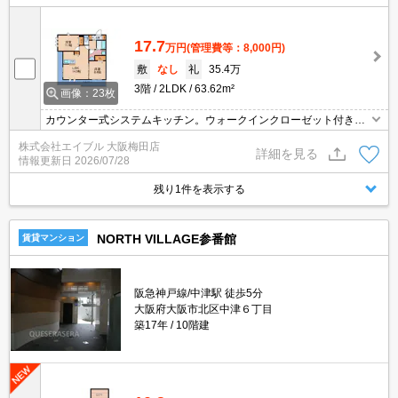
17.7
万円
(管理費等：8,000円)
敷
なし
礼
35.4万
3階
2LDK
63.62m²
画像：23枚
カウンター式システムキッチン。ウォークインクローゼット付き。I
H調理器3口付き。インターネット無料。角部屋。オートロック。宅
株式会社エイブル 大阪梅田店
配ボックスあり。追い焚き機能付きバス。浴室換気乾燥式。人気の
詳細を見る
情報更新日
2026/07/28
新築。
残り1件を表示する
NORTH VILLAGE参番館
賃貸マンション
阪急神戸線/中津駅 徒歩5分
大阪府大阪市北区中津６丁目
築17年
10階建