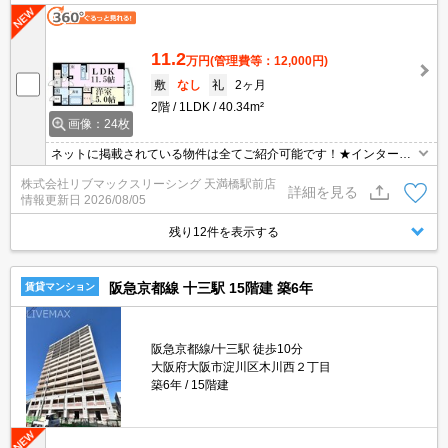
11.2
万円
(管理費等：12,000円)
敷
なし
礼
2ヶ月
2階
1LDK
40.34m²
画像：24枚
ネットに掲載されている物件は全てご紹介可能です！★インターネ
ット・Wi-Fi無料★初期費用クレジット決済可能★保証人不要★カウ
株式会社リブマックスリーシング 天満橋駅前店
ンターキッチン、ウォークインクローゼットあり★角部屋★
詳細を見る
情報更新日
2026/08/05
残り12件を表示する
阪急京都線 十三駅 15階建 築6年
賃貸マンション
阪急京都線/十三駅 徒歩10分
大阪府大阪市淀川区木川西２丁目
築6年
15階建