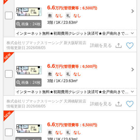
6.6
万円
(管理費等：6,500円)
敷
なし
礼
なし
3階
1K
23.63m²
画像：24枚
インターネット無料★初期費用クレジット決済可★全戸南向きで日
当たり良好★近隣にスーパー、コンビニ、ドラッグストアが揃って
株式会社リブマックスリーシング 新大阪駅前店
います★弊社は天満橋駅前店、新大阪駅前店、梅田店、江坂店、四
詳細を見る
情報更新日
2026/08/05
ツ橋店ご希望の店舗でご対応可能です★女性スタッフ・ベテランス
タッフ在籍★内見代行・写真撮影/動画撮影/WEB契約等来店不要で
ご契約可能です。
6.6
万円
(管理費等：6,500円)
敷
なし
礼
なし
3階
1K
23.63m²
画像：24枚
インターネット無料★初期費用クレジット決済可★全戸南向きで日
当たり良好★近隣にスーパー、コンビニ、ドラッグストアが揃って
株式会社リブマックスリーシング 天満橋駅前店
います★弊社は天満橋駅前店、新大阪駅前店、梅田店、江坂店、四
詳細を見る
情報更新日
2026/08/05
ツ橋店ご希望の店舗でご対応可能です★女性スタッフ・ベテランス
タッフ在籍★内見代行・写真撮影/動画撮影/WEB契約等来店不要で
ご契約可能です。
6.6
万円
(管理費等：6,500円)
敷
なし
礼
なし
3階
1K
23.63m²