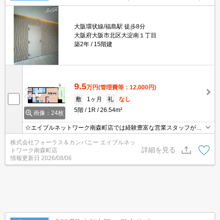
大阪環状線/福島駅 徒歩8分
大阪府大阪市北区大淀南１丁目
築2年
15階建
9.5
万円
(管理費等：12,000円)
敷
1ヶ月
礼
なし
5階
1R
26.54m²
画像：24枚
☆エイブルネットワーク南森町店では経験豊富な営業スタッフが多
数在籍しており、全力でサポートさせて頂きます☆ご希望の物件の
株式会社フォーラス＆カンパニー エイブルネッ
現地付近にて待ち合わせをさせていただきご内覧いただくサービス
詳細を見る
トワーク南森町店
や、主要駅までのお迎えサービスも実施中です☆詳しくは「エイブ
情報更新日
2026/08/06
ルネットワーク南森町店」０１２０－８２１－２６０にお気軽にお
問合せ下さい♪