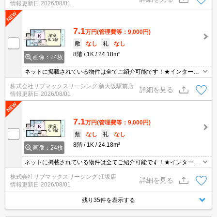
情報更新日
2026/08/01
7.1
万円
(管理費等：9,000円)
敷
なし
礼
なし
8階
1K
24.18m²
画像：24枚
ネットに掲載されている物件は全てご紹介可能です！★インターネ
ット・Wi-Fi無料★初期費用クレジット決済可能★保証人不要★ご内
株式会社リブマックスリーシング 新大阪駅前店
覧可能です。
詳細を見る
情報更新日
2026/08/01
7.1
万円
(管理費等：9,000円)
敷
なし
礼
なし
8階
1K
24.18m²
画像：24枚
ネットに掲載されている物件は全てご紹介可能です！★インターネ
ット・Wi-Fi無料★初期費用クレジット決済可能★保証人不要★ご内
株式会社リブマックスリーシング 江坂店
覧可能です。
詳細を見る
情報更新日
2026/08/01
残り35件を表示する