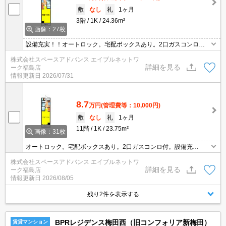
敷
なし
礼
1ヶ月
3階
1K
24.36m²
画像：27枚
設備充実！！オートロック。宅配ボックスあり。2口ガスコンロ
付。大阪駅徒歩圏内です。
株式会社スペースアドバンス エイブルネットワ
詳細を見る
ーク福島店
情報更新日
2026/07/31
8.7
万円
(管理費等：10,000円)
敷
なし
礼
1ヶ月
11階
1K
23.75m²
画像：31枚
オートロック。宅配ボックスあり。2口ガスコンロ付。設備充
実！！大阪駅徒歩圏内です。
株式会社スペースアドバンス エイブルネットワ
詳細を見る
ーク福島店
情報更新日
2026/08/05
残り2件を表示する
BPRレジデンス梅田西（旧コンフォリア新梅田）
賃貸マンション