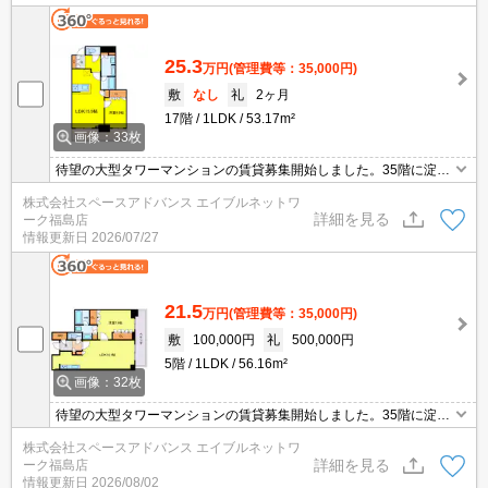
25.3
万円
(管理費等：35,000円)
敷
なし
礼
2ヶ月
17階
1LDK
53.17m²
画像：33枚
待望の大型タワーマンションの賃貸募集開始しました。35階に淀川
を一望できるスカイテラスがあります。竹中工務店による免震構
株式会社スペースアドバンス エイブルネットワ
造。大阪市内TOPレベルの高級レジデンス。JR環状線「福島」駅か
詳細を見る
ーク福島店
ら徒歩約7分。
情報更新日
2026/07/27
21.5
万円
(管理費等：35,000円)
敷
100,000円
礼
500,000円
5階
1LDK
56.16m²
画像：32枚
待望の大型タワーマンションの賃貸募集開始しました。35階に淀川
を一望できるスカイテラスがあります。竹中工務店による免震構
株式会社スペースアドバンス エイブルネットワ
造。大阪市内TOPレベルの高級レジデンス。JR環状線「福島」駅か
詳細を見る
ーク福島店
ら徒歩約7分。
情報更新日
2026/08/02