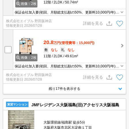
12階
2LDK
50.74m²
画像：2枚
保証会社加入要(初回、月額総支払額の50%、更新料10,000円/年)。
高温差し湯式バス。
株式会社エイブル 野田阪神店
詳細を見る
情報更新日
2026/07/28
20.8
万円
(管理費等：15,000円)
敷
なし
礼
なし
11階
2LDK
49.61m²
画像：2枚
保証会社加入要(初回、月額総支払額の50%、更新料10,000円/年)。
高温差し湯式バス。
株式会社エイブル 野田阪神店
詳細を見る
情報更新日
2026/07/28
残り17件を表示する
JMFレジデンス大阪福島(旧)アクセリス大阪福島
賃貸マンション
大阪環状線/福島駅 徒歩5分
大阪府大阪市北区大淀南１丁目