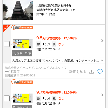
大阪環状線/福島駅 徒歩8分
大阪府大阪市北区大淀南1丁目
築2年
15階建
9.5
万円
(管理費等：12,000円)
敷
1ヶ月
礼
なし
5階
1R
26.54m²
画像：25枚
人気エリア北区の賃貸マンションです。角部屋。インターネット無
料です。オートロック。宅配ボックス。TVインターホン付き。浴室
株式会社スペースアドバンス エイブルネットワ
乾燥機。エアコン。シャワートイレ。クローゼット。シューズボッ
詳細を見る
ーク福島店
クス。
情報更新日
2026/08/02
9.7
万円
(管理費等：12,000円)
敷
1ヶ月
礼
なし
9階
1R
26.54m²
画像：25枚