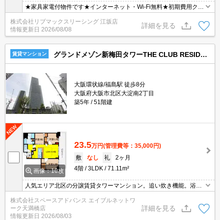
★家具家電付物件です★インターネット・Wi-Fi無料★初期費用クレ
ジット決済可能★保証人不要★人気の分譲型マンション★ネットに
株式会社リブマックスリーシング 江坂店
掲載されている物件は全てご紹介可能です！
詳細を見る
情報更新日
2026/08/08
グランドメゾン新梅田タワーTHE CLUB RESIDENCE
賃貸マンション
大阪環状線/福島駅 徒歩8分
大阪府大阪市北区大淀南2丁目
築5年
51階建
23.5
万円
(管理費等：35,000円)
敷
なし
礼
2ヶ月
4階
3LDK
71.11m²
画像：10枚
人気エリア北区の分譲賃貸タワーマンション。追い炊き機能。浴室
乾燥機。床暖房。24H換気システム。宅配BOX有り。お問い合わせ
株式会社スペースアドバンス エイブルネットワ
はエイブルネットワーク天満橋店まで☆彡０６－４７９０－２２２
詳細を見る
ーク天満橋店
８！！
情報更新日
2026/08/03