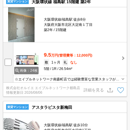
大阪環状線 福島駅 15階建 築2年
賃貸マンション
大阪環状線/福島駅 徒歩8分
大阪府大阪市北区大淀南１丁目
築2年
15階建
9.5
万円
(管理費等：12,000円)
敷
1ヶ月
礼
なし
5階
1R
26.54m²
画像：24枚
☆エイブルネットワーク南森町店では経験豊富な営業スタッフが多
数在籍しており、全力でサポートさせて頂きます☆ご希望の物件の
株式会社オルイエ エイブルネットワーク都島店
現地付近にて待ち合わせをさせていただきご内覧いただくサービス
詳細を見る
情報更新日
2026/08/06
や、主要駅までのお迎えサービスも実施中です☆詳しくは「エイブ
ルネットワーク南森町店」０１２０－８２１－２６０にお気軽にお
問合せ下さい♪
アスタラビスタ新梅田
賃貸マンション
大阪環状線/福島駅 徒歩10分