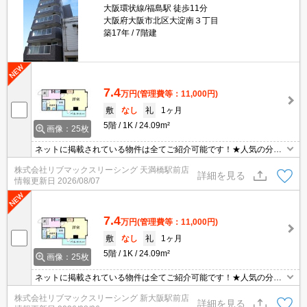
大阪環状線/福島駅 徒歩11分
大阪府大阪市北区大淀南３丁目
築17年
7階建
7.4
万円
(管理費等：11,000円)
敷
なし
礼
1ヶ月
5階
1K
24.09m²
画像：25枚
ネットに掲載されている物件は全てご紹介可能です！★人気の分譲
型マンション★インターネット・Wi-Fi無料★初期費用クレジット決
株式会社リブマックスリーシング 天満橋駅前店
済可能★保証人不要★ご内覧可能です。★家具家電付物件です★
詳細を見る
情報更新日
2026/08/07
7.4
万円
(管理費等：11,000円)
敷
なし
礼
1ヶ月
5階
1K
24.09m²
画像：25枚
ネットに掲載されている物件は全てご紹介可能です！★人気の分譲
型マンション★インターネット・Wi-Fi無料★初期費用クレジット決
株式会社リブマックスリーシング 新大阪駅前店
済可能★保証人不要★ご内覧可能です。★家具家電付物件です★
詳細を見る