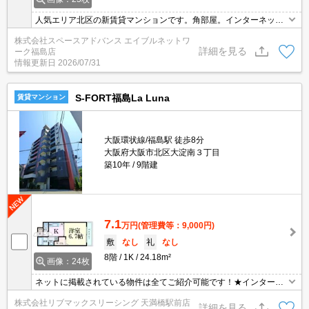
人気エリア北区の新賃貸マンションです。角部屋。インターネット
無料です。オートロック。宅配ボックス。TVインターホン付き。浴
株式会社スペースアドバンス エイブルネットワ
室乾燥機。エアコン。シャワートイレ。クローゼット。シューズボ
詳細を見る
ーク福島店
ックス。
情報更新日
2026/07/31
S-FORT福島La Luna
賃貸マンション
大阪環状線/福島駅 徒歩8分
大阪府大阪市北区大淀南３丁目
築10年
9階建
7.1
万円
(管理費等：9,000円)
敷
なし
礼
なし
8階
1K
24.18m²
画像：24枚
ネットに掲載されている物件は全てご紹介可能です！★インターネ
ット・Wi-Fi無料★初期費用クレジット決済可能★保証人不要★ご内
株式会社リブマックスリーシング 天満橋駅前店
覧可能です。
詳細を見る