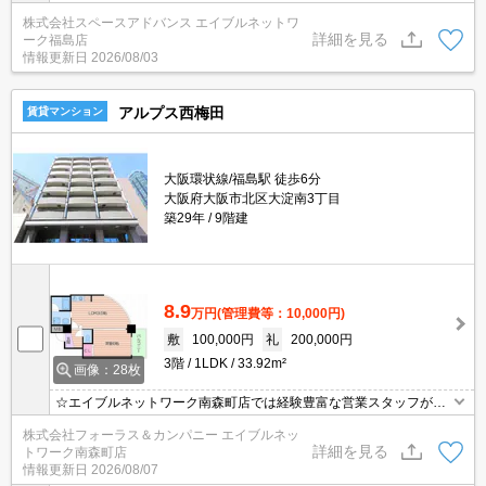
株式会社スペースアドバンス エイブルネットワ
詳細を見る
ーク福島店
情報更新日
2026/08/03
アルプス西梅田
賃貸マンション
大阪環状線/福島駅 徒歩6分
大阪府大阪市北区大淀南3丁目
築29年
9階建
8.9
万円
(管理費等：10,000円)
敷
100,000円
礼
200,000円
3階
1LDK
33.92m²
画像：28枚
☆エイブルネットワーク南森町店では経験豊富な営業スタッフが多
数在籍しており、全力でサポートさせて頂きます☆ご希望の物件の
株式会社フォーラス＆カンパニー エイブルネッ
現地付近にて待ち合わせをさせていただきご内覧いただくサービス
詳細を見る
トワーク南森町店
や、主要駅までのお迎えサービスも実施中です☆詳しくは「エイブ
情報更新日
2026/08/07
ルネットワーク南森町店」０１２０－８２１－２６０にお気軽にお