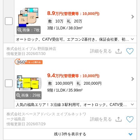
問合せ下さい♪
8.9
万円
(管理費等：10,000円)
敷
10万
礼
20万
3階
1LDK
38.03m²
画像：7枚
オートロック。CATV受信可。エアコン2基付き。保証会社要、初回
に月総支払額の50%、750円/月。退去時、ルームクリーニング料金
株式会社エイブル 野田阪神店
33,000円。
詳細を見る
情報更新日
2026/07/30
9.4
万円
(管理費等：10,000円)
敷
100,000円
礼
200,000円
9階
1LDK
35.99m²
画像：29枚
人気の福島エリア！３沿線３駅利用可。オートロック。CATV受信
可。ガスコンロ付き。エアコン2基付き。
株式会社スペースアドバンス エイブルネットワ
詳細を見る
ーク福島店
情報更新日
2026/07/29
残り3件を表示する