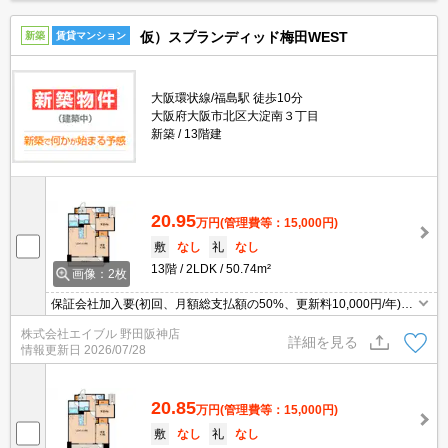
仮）スプランディッド梅田WEST
新築
賃貸マンション
大阪環状線/福島駅 徒歩10分
大阪府大阪市北区大淀南３丁目
新築
13階建
20.95
万円
(管理費等：15,000円)
敷
なし
礼
なし
13階
2LDK
50.74m²
画像：2枚
保証会社加入要(初回、月額総支払額の50%、更新料10,000円/年)。
高温差し湯式バス。
株式会社エイブル 野田阪神店
詳細を見る
情報更新日
2026/07/28
20.85
万円
(管理費等：15,000円)
敷
なし
礼
なし