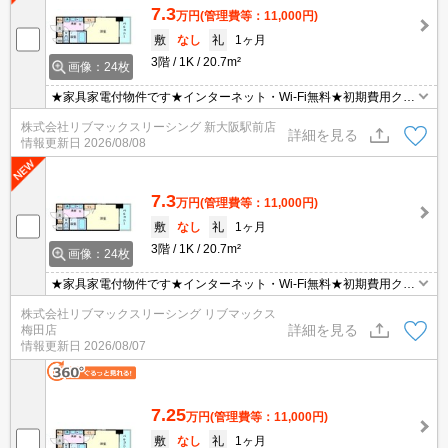
7.3
万円
(管理費等：11,000円)
敷
なし
礼
1ヶ月
3階
1K
20.7m²
画像：24枚
★家具家電付物件です★インターネット・Wi-Fi無料★初期費用クレ
ジット決済可能★保証人不要★人気の分譲型マンション★ネットに
株式会社リブマックスリーシング 新大阪駅前店
掲載されている物件は全てご紹介可能です！
詳細を見る
情報更新日
2026/08/08
7.3
万円
(管理費等：11,000円)
敷
なし
礼
1ヶ月
3階
1K
20.7m²
画像：24枚
★家具家電付物件です★インターネット・Wi-Fi無料★初期費用クレ
ジット決済可能★保証人不要★人気の分譲型マンション★ネットに
株式会社リブマックスリーシング リブマックス
掲載されている物件は全てご紹介可能です！
詳細を見る
梅田店
情報更新日
2026/08/07
7.25
万円
(管理費等：11,000円)
敷
なし
礼
1ヶ月