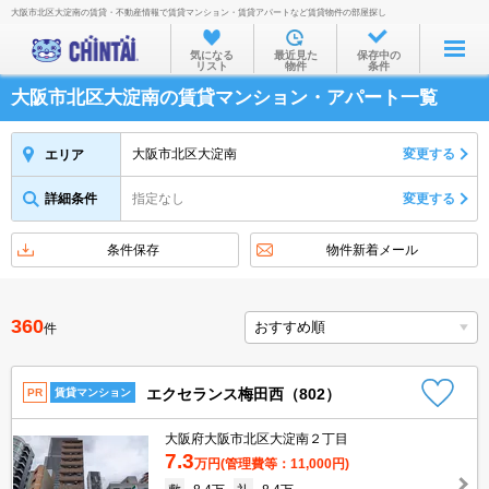
大阪市北区大淀南の賃貸・不動産情報で賃貸マンション・賃貸アパートなど賃貸物件の部屋探し
お部屋を探す
気になる
最近見た
保存中の
リスト
物件
条件
沿線・駅から
大阪市北区大淀南の賃貸マンション・アパート一覧
住所から
家賃相場から
大阪市北区大淀南
変更する
エリア
通勤通学時間から
詳細条件
指定なし
変更する
物件特集から
条件保存
物件新着メール
不動産会社から
TOP
360
件
エクセランス梅田西（802）
PR
賃貸マンション
大阪府大阪市北区大淀南２丁目
7.3
万円
(管理費等：11,000円)