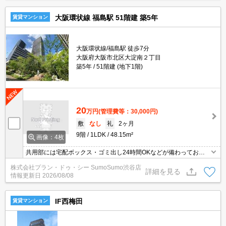
大阪環状線 福島駅 51階建 築5年
賃貸マンション
大阪環状線/福島駅 徒歩7分
大阪府大阪市北区大淀南２丁目
築5年
51階建 (地下1階)
20
万円
(管理費等：30,000円)
敷
なし
礼
2ヶ月
9階
1LDK
48.15m²
画像：4枚
共用部には宅配ボックス・ゴミ出し24時間OKなどが備わっており
とても充実しています。室内設備は洗面化粧台・浴室乾燥機・食器
株式会社プラン・ドゥ・シー SumoSumo渋谷店
洗乾燥機などが揃っており、とても充実しています。収納はクロゼ
詳細を見る
情報更新日
2026/08/08
ット・シューズWICなど豊富なので、衣類や履き物の整理がしやす
く便利です。快適な通信速度でパソコンが使用できる光回線の物件
です。
IF西梅田
賃貸マンション