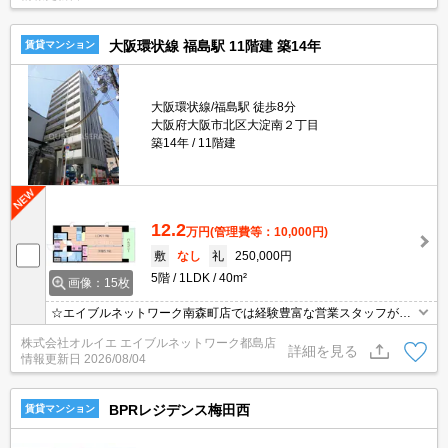
大阪環状線 福島駅 11階建 築14年
賃貸マンション
大阪環状線/福島駅 徒歩8分
大阪府大阪市北区大淀南２丁目
築14年
11階建
12.2
万円
(管理費等：10,000円)
敷
なし
礼
250,000円
5階
1LDK
40m²
画像：15枚
☆エイブルネットワーク南森町店では経験豊富な営業スタッフが多
数在籍しており、全力でサポートさせて頂きます☆ご希望の物件の
株式会社オルイエ エイブルネットワーク都島店
現地付近にて待ち合わせをさせていただきご内覧いただくサービス
詳細を見る
情報更新日
2026/08/04
や、主要駅までのお迎えサービスも実施中です☆詳しくは「エイブ
ルネットワーク南森町店」０１２０－８２１－２６０にお気軽にお
問合せ下さい♪
BPRレジデンス梅田西
賃貸マンション