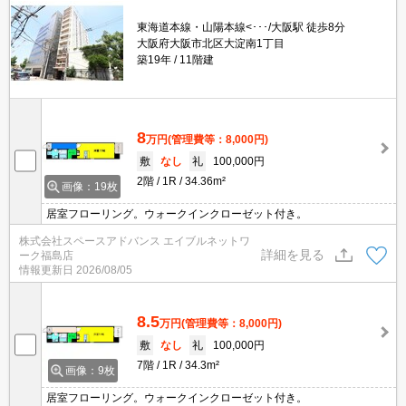
東海道本線・山陽本線<･･･/大阪駅 徒歩8分
大阪府大阪市北区大淀南1丁目
築19年
11階建
8
万円
(管理費等：8,000円)
敷
なし
礼
100,000円
2階
1R
34.36m²
画像：19枚
居室フローリング。ウォークインクローゼット付き。
株式会社スペースアドバンス エイブルネットワ
詳細を見る
ーク福島店
情報更新日
2026/08/05
8.5
万円
(管理費等：8,000円)
敷
なし
礼
100,000円
7階
1R
34.3m²
画像：9枚
居室フローリング。ウォークインクローゼット付き。