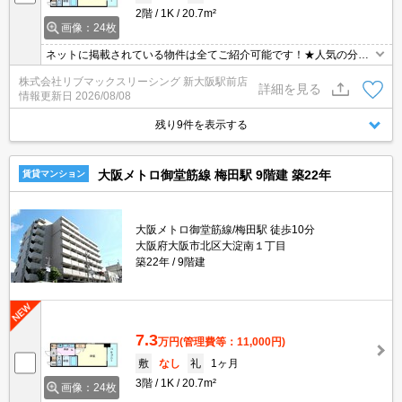
2階
1K
20.7m²
画像：24枚
ネットに掲載されている物件は全てご紹介可能です！★人気の分譲
型マンション★インターネット・Wi-Fi無料★初期費用クレジット決
株式会社リブマックスリーシング 新大阪駅前店
済可能★保証人不要★ご内覧可能です。★家具家電付物件です★
詳細を見る
情報更新日
2026/08/08
残り9件を表示する
大阪メトロ御堂筋線 梅田駅 9階建 築22年
賃貸マンション
大阪メトロ御堂筋線/梅田駅 徒歩10分
大阪府大阪市北区大淀南１丁目
築22年
9階建
7.3
万円
(管理費等：11,000円)
敷
なし
礼
1ヶ月
3階
1K
20.7m²
画像：24枚