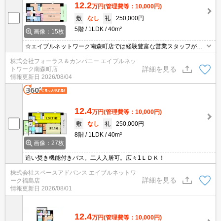
12.2
万円
(管理費等：10,000円)
敷
なし
礼
250,000円
5階
1LDK
40m²
画像：15枚
☆エイブルネットワーク南森町店では経験豊富な営業スタッフが多
数在籍しており、全力でサポートさせて頂きます☆ご希望の物件の
株式会社フォーラス＆カンパニー エイブルネッ
現地付近にて待ち合わせをさせていただきご内覧いただくサービス
詳細を見る
トワーク南森町店
や、主要駅までのお迎えサービスも実施中です☆詳しくは「エイブ
情報更新日
2026/08/04
ルネットワーク南森町店」０１２０－８２１－２６０にお気軽にお
問合せ下さい♪
12.4
万円
(管理費等：10,000円)
敷
なし
礼
250,000円
8階
1LDK
40m²
画像：27枚
追い焚き機能付きバス。二人入居可。広々1ＬＤＫ！
株式会社スペースアドバンス エイブルネットワ
詳細を見る
ーク福島店
情報更新日
2026/08/01
12.4
万円
(管理費等：10,000円)