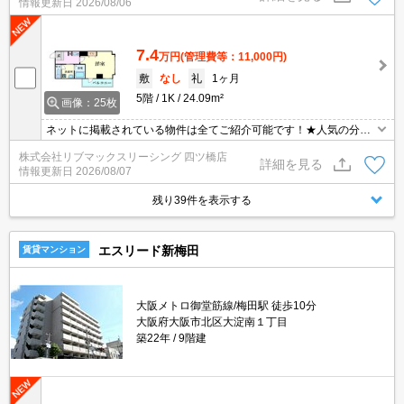
情報更新日
2026/08/06
7.4
万円
(管理費等：11,000円)
敷
なし
礼
1ヶ月
5階
1K
24.09m²
画像：25枚
ネットに掲載されている物件は全てご紹介可能です！★人気の分譲
型マンション★インターネット・Wi-Fi無料★初期費用クレジット決
株式会社リブマックスリーシング 四ツ橋店
済可能★保証人不要★ご内覧可能です。★家具家電付物件です★
詳細を見る
情報更新日
2026/08/07
残り39件を表示する
エスリード新梅田
賃貸マンション
大阪メトロ御堂筋線/梅田駅 徒歩10分
大阪府大阪市北区大淀南１丁目
築22年
9階建