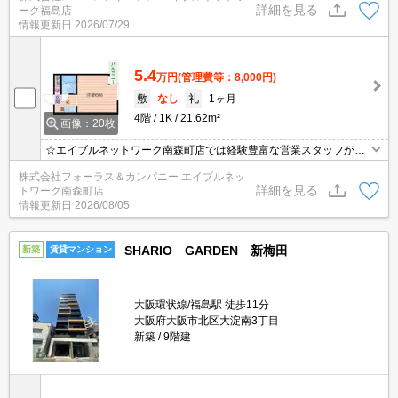
詳細を見る
ーク福島店
情報更新日
2026/07/29
5.4
万円
(管理費等：8,000円)
敷
なし
礼
1ヶ月
4階
1K
21.62m²
画像：20枚
☆エイブルネットワーク南森町店では経験豊富な営業スタッフが多
数在籍しており、全力でサポートさせて頂きます☆ご希望の物件の
株式会社フォーラス＆カンパニー エイブルネッ
現地付近にて待ち合わせをさせていただきご内覧いただくサービス
詳細を見る
トワーク南森町店
や、主要駅までのお迎えサービスも実施中です☆詳しくは「エイブ
情報更新日
2026/08/05
ルネットワーク南森町店」０１２０－８２１－２６０にお気軽にお
問合せ下さい♪
SHARIO GARDEN 新梅田
新築
賃貸マンション
大阪環状線/福島駅 徒歩11分
大阪府大阪市北区大淀南3丁目
新築
9階建