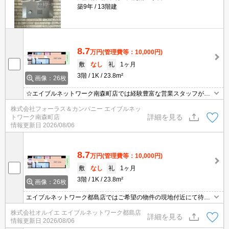
築9年
13階建
8.7
万円
(管理費等：10,000円)
敷
なし
礼
1ヶ月
3階
1K
23.8m²
画像：26枚
☆エイブルネットワーク南森町店では経験豊富な営業スタッフが多
数在籍しており、全力でサポートさせて頂きます☆ご希望の物件の
株式会社フォーラス＆カンパニー エイブルネッ
現地付近にて待ち合わせをさせていただきご内覧いただくサービス
詳細を見る
トワーク南森町店
や、主要駅までのお迎えサービスも実施中です☆詳しくは「エイブ
情報更新日
2026/08/06
ルネットワーク南森町店」０１２０－８２１－２６０にお気軽にお
問合せ下さい♪
8.7
万円
(管理費等：10,000円)
敷
なし
礼
1ヶ月
3階
1K
23.8m²
画像：26枚
エイブルネットワーク都島店ではご希望の物件の現地付近にて待ち
合わせをさせていただきご内覧いただくサービスや、主要駅までの
株式会社オルイエ エイブルネットワーク都島店
お迎えサービスも実施中です。詳しくは「エイブルネットワーク都
詳細を見る
情報更新日
2026/08/06
島店」０１２０－０１０－７９９にお気軽にお問合せ下さい♪