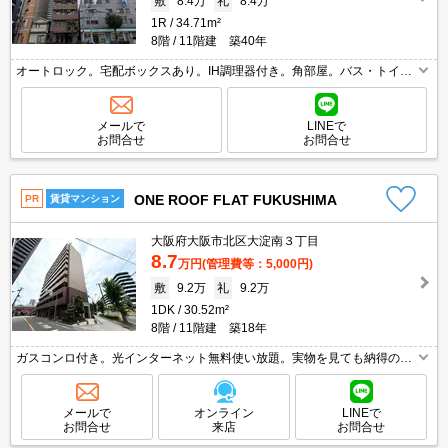
敷
8.4万
礼
8.4万
1R
34.71m²
8階
11階建 築40年
オートロック。宅配ボックスあり。IH調理器付き。角部屋。バス・トイレ
別。室内洗濯機置場。温水洗浄便座付き。クローゼット付。
メールで
LINEで
お問合せ
お問合せ
ONE ROOF FLAT FUKUSHIMA
PR
賃貸マンション
大阪府大阪市北区大淀南３丁目
8.7
万円
(管理費等：5,000円)
敷
9.2万
礼
9.2万
1DK
30.52m²
8階
11階建 築18年
ガスコンロ付き。光インターネット無料使い放題。実物を見ても納得の1
件。保証会社加入要(初回月額総額60%、月次月額総額1.5%)。1年未満解
約時、違約金家賃＋管理費の１ヶ月分。
メールで
オンライン
LINEで
お問合せ
来店
お問合せ