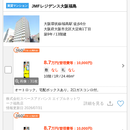
JMFレジデンス大阪福島
賃貸マンション
大阪環状線/福島駅 徒歩6分
大阪府大阪市北区大淀南1丁目
築9年
13階建
8.7
万円
(管理費等：10,000円)
敷
なし
礼
なし
10階
1R
24.46m²
画像：31枚
オートロック。宅配ボックスあり。2口ガスコンロ付。
株式会社スペースアドバンス エイブルネットワ
詳細を見る
ーク福島店
情報更新日
2026/07/31
8.7
万円
(管理費等：10,000円)