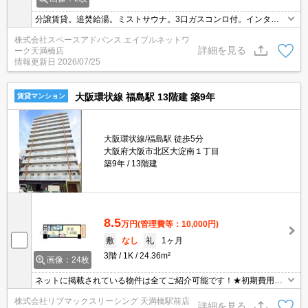
分譲賃貸。追焚給湯。ミストサウナ。3口ガスコンロ付。インター
ネット無料！お問い合わせはエイブルネットワーク天満橋店06-479
株式会社スペースアドバンス エイブルネットワ
0-2228
詳細を見る
ーク天満橋店
情報更新日
2026/07/25
大阪環状線 福島駅 13階建 築9年
賃貸マンション
大阪環状線/福島駅 徒歩5分
大阪府大阪市北区大淀南１丁目
築9年
13階建
8.5
万円
(管理費等：10,000円)
敷
なし
礼
1ヶ月
3階
1K
24.36m²
画像：24枚
ネットに掲載されている物件は全てご紹介可能です！★初期費用ク
レジット決済可能★保証人不要★ご内覧可能です。
株式会社リブマックスリーシング 天満橋駅前店
詳細を見る