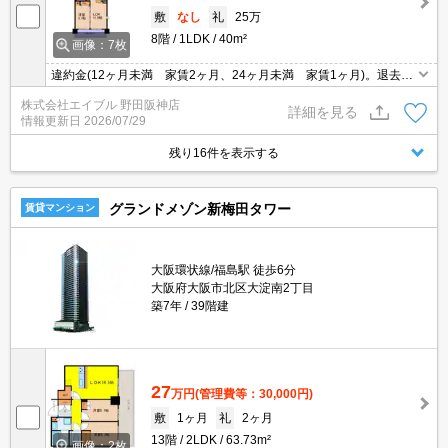
敷
なし
礼
25万
8階
1LDK
40m²
画像：7枚
違約金(12ヶ月未満 家賃2ヶ月、24ヶ月未満 家賃1ヶ月)。退去時
清掃費38,500円。
株式会社エイブル 野田阪神店
詳細を見る
情報更新日
2026/07/29
残り16件を表示する
グランドメゾン新梅田タワー
賃貸マンション
大阪環状線/福島駅 徒歩6分
大阪府大阪市北区大淀南2丁目
築7年
39階建
27
万円
(管理費等：30,000円)
敷
1ヶ月
礼
2ヶ月
13階
2LDK
63.73m²
画像：2枚