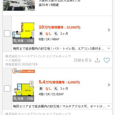
大阪府大阪市北区大淀南1丁目
築31年
8階建
10
万円
(管理費等：10,000円)
敷
なし
礼
1ヶ月
6階
1K
48m²
画像：10枚
梅田まで徒歩圏内の好立地！バス・トイレ別。エアコン1基付き。
室内に洗濯機置場あり。２重オートロックで安心セキュリティ。
株式会社スペースアドバンス エイブルネットワ
詳細を見る
ーク福島店
情報更新日
2026/07/29
5.4
万円
(管理費等：8,000円)
敷
なし
礼
1ヶ月
4階
1K
21.62m²
画像：26枚
梅田エリアまで徒歩圏内の好立地！マルチアクセス可。オートロッ
ク。BS受信可。オール電化。
株式会社スペースアドバンス エイブルネットワ