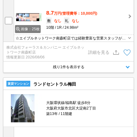
8.7
万円
(管理費等：10,000円)
敷
なし
礼
なし
10階
1R
24.98m²
画像：25枚
☆エイブルネットワーク南森町店では経験豊富な営業スタッフが多
数在籍しており、全力でサポートさせて頂きます☆ご希望の物件の
株式会社フォーラス＆カンパニー エイブルネッ
現地付近にて待ち合わせをさせていただきご内覧いただくサービス
詳細を見る
トワーク南森町店
や、主要駅までのお迎えサービスも実施中です☆詳しくは「エイブ
情報更新日
2026/08/06
ルネットワーク南森町店」０１２０－８２１－２６０にお気軽にお
問合せ下さい♪
残り1件を表示する
ランドセントラル梅田
賃貸マンション
大阪環状線/福島駅 徒歩8分
大阪府大阪市北区大淀南2丁目
築13年
11階建