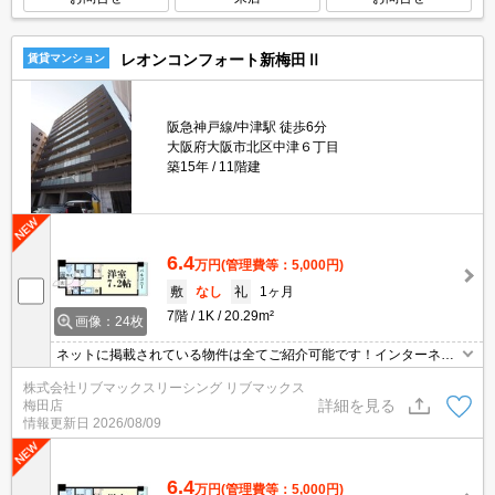
レオンコンフォート新梅田Ⅱ
賃貸マンション
阪急神戸線/中津駅 徒歩6分
大阪府大阪市北区中津６丁目
築15年
11階建
6.4
万円
(管理費等：5,000円)
敷
なし
礼
1ヶ月
7階
1K
20.29m²
画像：24枚
ネットに掲載されている物件は全てご紹介可能です！インターネッ
ト無料★初期費用クレジット決済可★ペット飼育可（犬・猫）★弊
株式会社リブマックスリーシング リブマックス
社は天満橋駅前店、新大阪駅前店、梅田店、四ツ橋店ご希望の店舗
詳細を見る
梅田店
でご対応可能です★女性スタッフ・ベテランスタッフ在籍★内見代
情報更新日
2026/08/09
行・写真撮影/動画撮影/WEB契約等来店不要でご契約可能です。
6.4
万円
(管理費等：5,000円)