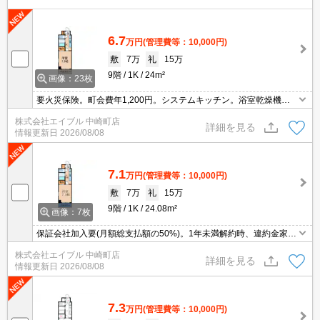
6.7
万円
(管理費等：10,000円)
敷
7万
礼
15万
9階
1K
24m²
画像：23枚
要火災保険。町会費年1,200円。システムキッチン。浴室乾燥機
付。防犯カメラ付きマンション。エアコン付き。
株式会社エイブル 中崎町店
詳細を見る
情報更新日
2026/08/08
7.1
万円
(管理費等：10,000円)
敷
7万
礼
15万
9階
1K
24.08m²
画像：7枚
保証会社加入要(月額総支払額の50%)。1年未満解約時、違約金家賃
＋管理費の１ヶ月分。町内会費1,200円/1年。角部屋をお探しの方
株式会社エイブル 中崎町店
に。管理人常駐。
詳細を見る
情報更新日
2026/08/08
7.3
万円
(管理費等：10,000円)