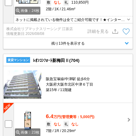
敷
なし
礼
110,850円
2階
1K
21.46m²
画像：24枚
ネットに掲載されている物件は全てご紹介可能です！★インターネ
ット・Wi-Fi無料★ペット相談可能★初期費用クレジット決済可能★
株式会社リブマックスリーシング 江坂店
人気の分譲型マンション★
詳細を見る
情報更新日
2026/08/08
残り13件を表示する
ﾚｵﾝｺﾝﾌｫｰﾄ新梅田Ⅱ(704)
賃貸マンション
阪急宝塚線/中津駅 徒歩6分
大阪府大阪市北区中津６丁目
築15年
11階建
6.4
万円
(管理費等：5,000円)
敷
なし
礼
なし
7階
1R
20.29m²
画像：23枚