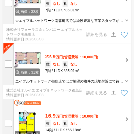
敷
なし
礼
なし
7階
1LDK
85.01m²
画像：32枚
☆エイブルネットワーク南森町店では経験豊富な営業スタッフが多
数在籍しており、全力でサポートさせて頂きます☆ご希望の物件の
株式会社フォーラス＆カンパニー エイブルネッ
現地付近にて待ち合わせをさせていただきご内覧いただくサービス
詳細を見る
トワーク南森町店
や、主要駅までのお迎えサービスも実施中です☆詳しくは「エイブ
情報更新日
2026/08/08
ルネットワーク南森町店」０１２０－８２１－２６０にお気軽にお
問合せ下さい♪
22.9
万円
(管理費等：10,000円)
敷
なし
礼
なし
7階
1LDK
85.01m²
画像：31枚
エイブルネットワーク都島店ではご希望の物件の現地付近にて待ち
合わせをさせていただきご内覧いただくサービスや、主要駅までの
株式会社オルイエ エイブルネットワーク都島店
お迎えサービスも実施中です。詳しくは「エイブルネットワーク都
詳細を見る
情報更新日
2026/08/08
島店」０１２０－０１０－７９９にお気軽にお問合せ下さい♪
16.9
万円
(管理費等：10,000円)
敷
なし
礼
なし
14階
1LDK
56.18m²