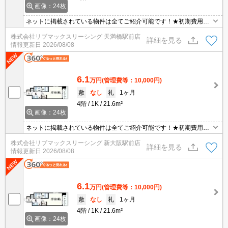
画像：24枚
ネットに掲載されている物件は全てご紹介可能です！★初期費用ク
レジット決済可能★保証人不要★人気のエスリードシリーズ分譲マ
株式会社リブマックスリーシング 天満橋駅前店
ンション♪角部屋につき2面採光★
詳細を見る
情報更新日
2026/08/08
6.1
万円
(管理費等：10,000円)
敷
なし
礼
1ヶ月
4階
1K
21.6m²
画像：24枚
ネットに掲載されている物件は全てご紹介可能です！★初期費用ク
レジット決済可能★保証人不要★人気のエスリードシリーズ分譲マ
株式会社リブマックスリーシング 新大阪駅前店
ンション♪角部屋につき2面採光★
詳細を見る
情報更新日
2026/08/08
6.1
万円
(管理費等：10,000円)
敷
なし
礼
1ヶ月
4階
1K
21.6m²
画像：24枚