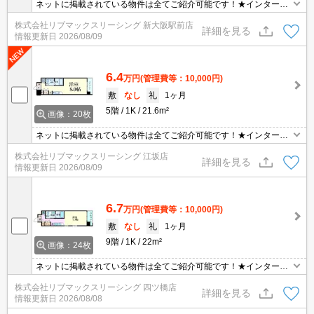
ネットに掲載されている物件は全てご紹介可能です！★インターネ
ット・Wi-Fi無料★初期費用クレジット決済可能★梅田、大阪駅徒歩
株式会社リブマックスリーシング 新大阪駅前店
圏内の人気分譲マンションです♪
詳細を見る
情報更新日
2026/08/09
6.4
万円
(管理費等：10,000円)
敷
なし
礼
1ヶ月
5階
1K
21.6m²
画像：20枚
ネットに掲載されている物件は全てご紹介可能です！★インターネ
ット・Wi-Fi無料★初期費用クレジット決済可能★梅田、大阪駅徒歩
株式会社リブマックスリーシング 江坂店
圏内の人気分譲マンションです♪
詳細を見る
情報更新日
2026/08/09
6.7
万円
(管理費等：10,000円)
敷
なし
礼
1ヶ月
9階
1K
22m²
画像：24枚
ネットに掲載されている物件は全てご紹介可能です！★インターネ
ット・Wi-Fi無料★初期費用クレジット決済可能★保証人不要★家
株式会社リブマックスリーシング 四ツ橋店
具・家電付きプランあり★南向きです！
詳細を見る
情報更新日
2026/08/08