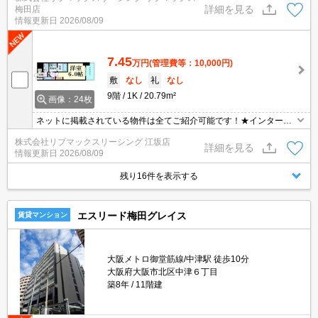
詳細を見る
梅田店
情報更新日
2026/08/09
7.45
万円
(管理費等：10,000円)
敷
なし
礼
なし
9階
1K
20.79m²
画像：24枚
ネットに掲載されている物件は全てご紹介可能です！★インターネ
ット・Wi-Fi無料★ペット相談可能★初期費用クレジット決済可能★
株式会社リブマックスリーシング 江坂店
敷金礼金0円★
詳細を見る
情報更新日
2026/08/09
残り16件を表示する
エスリード梅田グレイス
賃貸マンション
大阪メトロ御堂筋線/中津駅 徒歩10分
大阪府大阪市北区中津６丁目
築8年
11階建