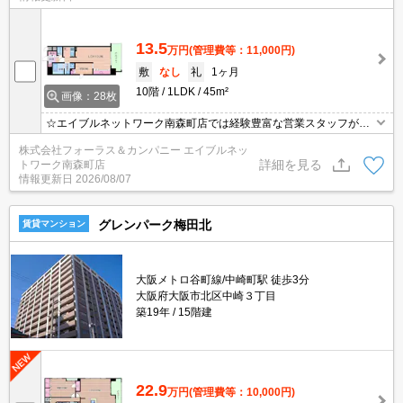
問合せ下さい♪
13.5
万円
(管理費等：11,000円)
敷
なし
礼
1ヶ月
10階
1LDK
45m²
画像：28枚
☆エイブルネットワーク南森町店では経験豊富な営業スタッフが多
数在籍しており、全力でサポートさせて頂きます☆ご希望の物件の
株式会社フォーラス＆カンパニー エイブルネッ
現地付近にて待ち合わせをさせていただきご内覧いただくサービス
詳細を見る
トワーク南森町店
や、主要駅までのお迎えサービスも実施中です☆詳しくは「エイブ
情報更新日
2026/08/07
ルネットワーク南森町店」０１２０－８２１－２６０にお気軽にお
問合せ下さい♪
グレンパーク梅田北
賃貸マンション
大阪メトロ谷町線/中崎町駅 徒歩3分
大阪府大阪市北区中崎３丁目
築19年
15階建
22.9
万円
(管理費等：10,000円)