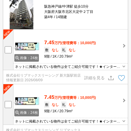
阪急神戸線/中津駅 徒歩10分
大阪府大阪市北区大淀中２丁目
築4年
14階建
7.45
万円
(管理費等：10,000円)
敷
なし
礼
なし
9階
1K
20.79m²
画像：24枚
ネットに掲載されている物件は全てご紹介可能です！★インターネ
ット・Wi-Fi無料★ペット相談可能★初期費用クレジット決済可能★
株式会社リブマックスリーシング 新大阪駅前店
敷金礼金0円★
詳細を見る
情報更新日
2026/08/09
7.45
万円
(管理費等：10,000円)
敷
なし
礼
なし
9階
1K
20.79m²
画像：24枚
ネットに掲載されている物件は全てご紹介可能です！★インターネ
ット・Wi-Fi無料★ペット相談可能★初期費用クレジット決済可能★
株式会社リブマックスリーシング リブマックス
敷金礼金0円★