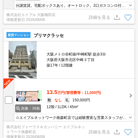
分譲賃貸。宅配ボックスあり。オートロック。2口ガスコンロ付。
温水洗浄便座付き。南向き。
株式会社エイブル 大阪梅田店
詳細を見る
情報更新日
2026/08/08
プリマクラッセ
賃貸マンション
大阪メトロ谷町線/中崎町駅 徒歩3分
大阪府大阪市北区中崎３丁目
築17年
12階建
13.5
万円
(管理費等：11,000円)
敷
なし
礼
150,000円
12階
1LDK
45m²
画像：36枚
☆エイブルネットワーク南森町店では経験豊富な営業スタッフが多
数在籍しており、全力でサポートさせて頂きます☆ご希望の物件の
株式会社フォーラス＆カンパニー エイブルネッ
現地付近にて待ち合わせをさせていただきご内覧いただくサービス
詳細を見る
トワーク南森町店
や、主要駅までのお迎えサービスも実施中です☆詳しくは「エイブ
情報更新日
2026/08/08
ルネットワーク南森町店」０１２０－８２１－２６０にお気軽にお