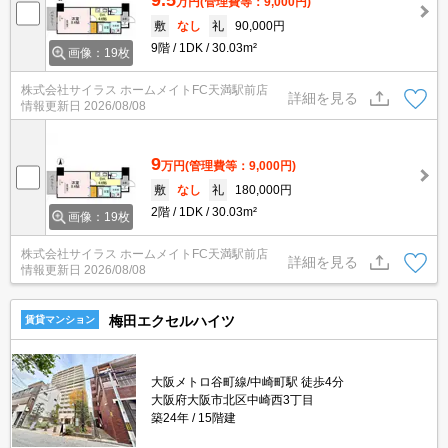
万円
(管理費等：9,000円)
敷
なし
礼
90,000円
9階
1DK
30.03m²
画像：19枚
株式会社サイラス ホームメイトFC天満駅前店
詳細を見る
情報更新日
2026/08/08
9
万円
(管理費等：9,000円)
敷
なし
礼
180,000円
2階
1DK
30.03m²
画像：19枚
株式会社サイラス ホームメイトFC天満駅前店
詳細を見る
情報更新日
2026/08/08
梅田エクセルハイツ
賃貸マンション
大阪メトロ谷町線/中崎町駅 徒歩4分
大阪府大阪市北区中崎西3丁目
築24年
15階建