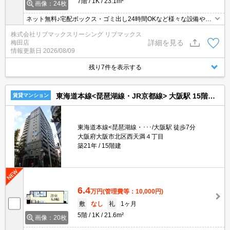
7階
1K
23.1m²
画像：24枚
ネット無料♪宅配ボックス・ゴミ出し24時間OKなど様々な設備やサ
ービスが揃っているので便利です♪
株式会社リブマックスリーシング リブマックス
詳細を見る
梅田店
情報更新日
2026/08/09
残り7件を表示する
東海道本線<琵琶湖線・JR京都線> 大阪駅 15階建 築21年
賃貸マンション
東海道本線<琵琶湖線・･･･/大阪駅 徒歩7分
大阪府大阪市北区西天満４丁目
築21年
15階建
6.4
万円
(管理費等：10,000円)
敷
なし
礼
1ヶ月
5階
1K
21.6m²
画像：20枚