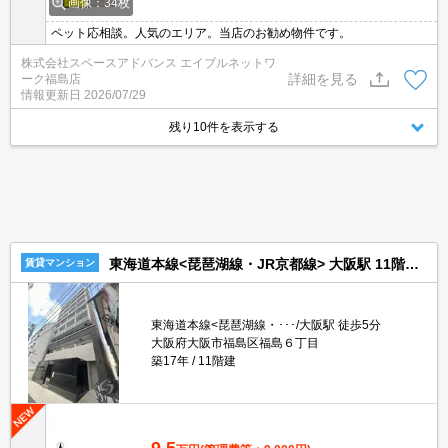
画像：34枚
ペット応相談。人気のエリア。当店のお勧め物件です。
株式会社スペースアドバンス エイブルネットワ
詳細を見る
ーク福島店
情報更新日
2026/07/29
残り10件を表示する
東海道本線<琵琶湖線・JR京都線> 大阪駅 11階建 築17年
賃貸マンション
東海道本線<琵琶湖線・･･･/大阪駅 徒歩5分
大阪府大阪市福島区福島６丁目
築17年
11階建
9.5