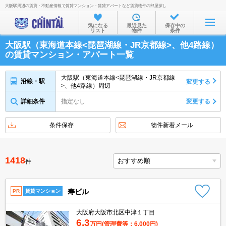
大阪駅周辺の賃貸・不動産情報で賃貸マンション・賃貸アパートなど賃貸物件の部屋探し
お部屋を探す
気になる
最近見た
保存中の
リスト
物件
条件
沿線・駅から
大阪駅（東海道本線<琵琶湖線・JR京都線>、他4路線）
住所から
の賃貸マンション・アパート一覧
家賃相場から
大阪駅（東海道本線<琵琶湖線・JR京都線
沿線・駅
変更する
>、他4路線）周辺
通勤通学時間から
詳細条件
指定なし
変更する
物件特集から
不動産会社から
条件保存
物件新着メール
TOP
1418
件
寿ビル
PR
賃貸マンション
大阪府大阪市北区中津１丁目
6.3
万円
(管理費等：6,000円)