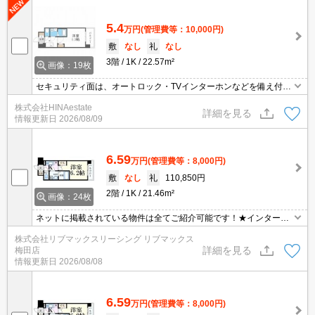
5.4
万円
(管理費等：10,000円)
敷
なし
礼
なし
3階
1K
22.57m²
画像：19枚
セキュリティ面は、オートロック・TVインターホンなどを備え付け
ているので安心して暮らせます！共用部にはゴミ出し24時間OK・
株式会社HINAestate
宅配ボックスなどが備わっておりとても充実しています！室内設備
詳細を見る
情報更新日
2026/08/09
は洗面所独立・浴室乾燥機などが揃っているので、快適に過ごしや
すいお部屋になります！「エスリード梅田グレイス」のここがイチ
オシ(^_^)
6.59
万円
(管理費等：8,000円)
敷
なし
礼
110,850円
2階
1K
21.46m²
画像：24枚
ネットに掲載されている物件は全てご紹介可能です！★インターネ
ット・Wi-Fi無料★ペット相談可能★初期費用クレジット決済可能★
株式会社リブマックスリーシング リブマックス
人気の分譲型マンション★
詳細を見る
梅田店
情報更新日
2026/08/08
6.59
万円
(管理費等：8,000円)