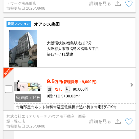
詳細を見る
トワーク南森町店
や、主要駅までのお迎えサービスも実施中です☆詳しくは「エイブ
情報更新日
2026/08/08
ルネットワーク南森町店」０１２０－８２１－２６０にお気軽にお
問合せ下さい♪
オアシス梅田
賃貸マンション
大阪環状線/福島駅 徒歩7分
大阪府大阪市福島区福島６丁目
築17年
11階建
9.5
万円
(管理費等：9,000円)
敷
なし
礼
90,000円
9階
1DK
30.03m²
画像：16枚
☆角部屋☆ネット無料☆浴室乾燥機☆追い焚き☆宅配BOX☆
株式会社エリアリサーチ ハウスモ不動産 西長
詳細を見る
堀・堀江店
情報更新日
2026/08/08