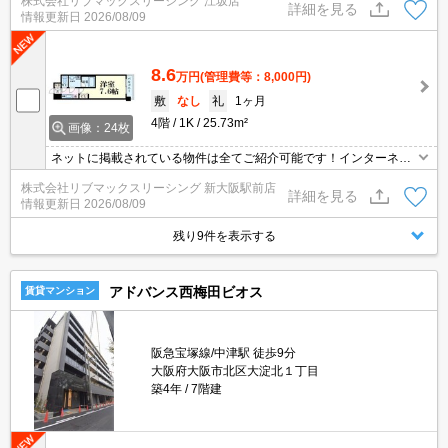
株式会社リブマックスリーシング 江坂店
ドラッグストアが揃っています★
詳細を見る
情報更新日
2026/08/09
8.6
万円
(管理費等：8,000円)
敷
なし
礼
1ヶ月
4階
1K
25.73m²
画像：24枚
ネットに掲載されている物件は全てご紹介可能です！インターネッ
ト無料★初期費用クレジット決済可★近隣にスーパー、コンビニ、
株式会社リブマックスリーシング 新大阪駅前店
ドラッグストアが揃っています★
詳細を見る
情報更新日
2026/08/09
残り9件を表示する
アドバンス西梅田ビオス
賃貸マンション
阪急宝塚線/中津駅 徒歩9分
大阪府大阪市北区大淀北１丁目
築4年
7階建