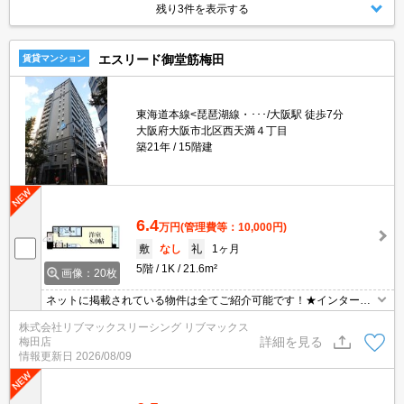
残り3件を表示する
エスリード御堂筋梅田
賃貸マンション
東海道本線<琵琶湖線・･･･/大阪駅 徒歩7分
大阪府大阪市北区西天満４丁目
築21年
15階建
6.4
万円
(管理費等：10,000円)
敷
なし
礼
1ヶ月
5階
1K
21.6m²
画像：20枚
ネットに掲載されている物件は全てご紹介可能です！★インターネ
ット・Wi-Fi無料★初期費用クレジット決済可能★梅田、大阪駅徒歩
株式会社リブマックスリーシング リブマックス
圏内の人気分譲マンションです♪
詳細を見る
梅田店
情報更新日
2026/08/09