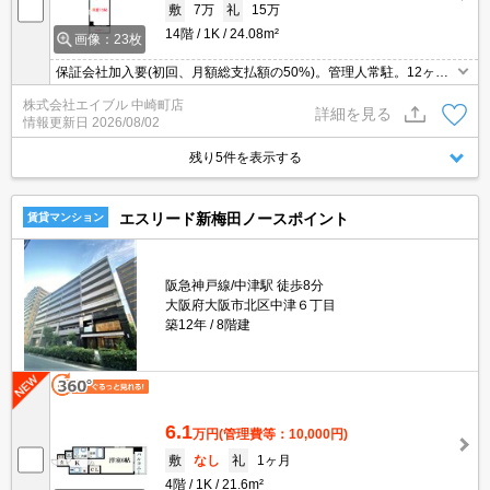
敷
7万
礼
15万
14階
1K
24.08m²
画像：23枚
保証会社加入要(初回、月額総支払額の50%)。管理人常駐。12ヶ月
未満の解約時、違約金家賃+管理費の1ヶ月分発生。浴室乾燥機付。
株式会社エイブル 中崎町店
オートロック付き。温水洗浄便座付き。
詳細を見る
情報更新日
2026/08/02
残り5件を表示する
エスリード新梅田ノースポイント
賃貸マンション
阪急神戸線/中津駅 徒歩8分
大阪府大阪市北区中津６丁目
築12年
8階建
6.1
万円
(管理費等：10,000円)
敷
なし
礼
1ヶ月
4階
1K
21.6m²