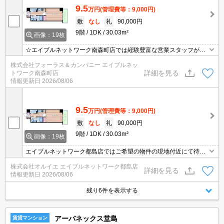
9.5
万円
(管理費等：9,000円)
敷
なし
礼
90,000円
9階
1DK
30.03m²
画像：19枚
☆エイブルネットワーク南森町店では経験豊富な営業スタッフが多
数在籍しており、全力でサポートさせて頂きます☆ご希望の物件の
株式会社フォーラス＆カンパニー エイブルネッ
現地付近にて待ち合わせをさせていただきご内覧いただくサービス
詳細を見る
トワーク南森町店
や、主要駅までのお迎えサービスも実施中です☆詳しくは「エイブ
情報更新日
2026/08/06
ルネットワーク南森町店」０１２０－８２１－２６０にお気軽にお
問合せ下さい♪
9.5
万円
(管理費等：9,000円)
敷
なし
礼
90,000円
9階
1DK
30.03m²
画像：19枚
エイブルネットワーク都島店ではご希望の物件の現地付近にて待ち
合わせをさせていただきご内覧いただくサービスや、主要駅までの
株式会社オルイエ エイブルネットワーク都島店
お迎えサービスも実施中です。詳しくは「エイブルネットワーク都
詳細を見る
情報更新日
2026/08/06
島店」０１２０－０１０－７９９にお気軽にお問合せ下さい♪
残り6件を表示する
アーバネックス堂島
賃貸マンション