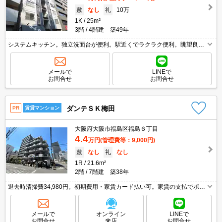
敷
なし
礼
10万
1K
25m²
3階
4階建 築49年
システムキッチン。独立洗面台が便利。駅近くでラクラク便利。眺望良
好。都市ガス使用。2025年8月、間取変更リフォーム済み。
メールで
LINEで
お問合せ
お問合せ
ダンテＳＫ梅田
PR
賃貸マンション
大阪府大阪市福島区福島６丁目
4.4
万円
(管理費等：9,000円)
敷
なし
礼
なし
1R
21.6m²
2階
7階建 築38年
退去時清掃費34,980円。初期費用・家賃カード払い可。家賃の支払でポイ
ントたまります（条件あり）。オンライン契約相談可。オートロックつき
マンション。エレベーターあり。当店のみの限定募集。
メールで
オンライン
LINEで
お問合せ
来店
お問合せ