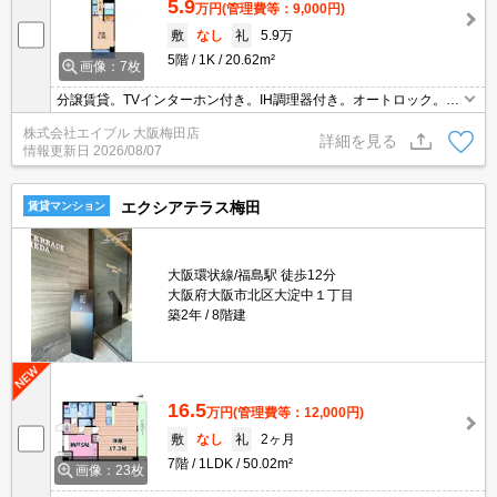
5.9
万円
(管理費等：9,000円)
敷
なし
礼
5.9万
5階
1K
20.62m²
画像：7枚
分譲賃貸。TVインターホン付き。IH調理器付き。オートロック。角
部屋。室内洗濯機置場。温水洗浄便座付き。洗面化粧台付き。
株式会社エイブル 大阪梅田店
詳細を見る
情報更新日
2026/08/07
エクシアテラス梅田
賃貸マンション
大阪環状線/福島駅 徒歩12分
大阪府大阪市北区大淀中１丁目
築2年
8階建
16.5
万円
(管理費等：12,000円)
敷
なし
礼
2ヶ月
7階
1LDK
50.02m²
画像：23枚