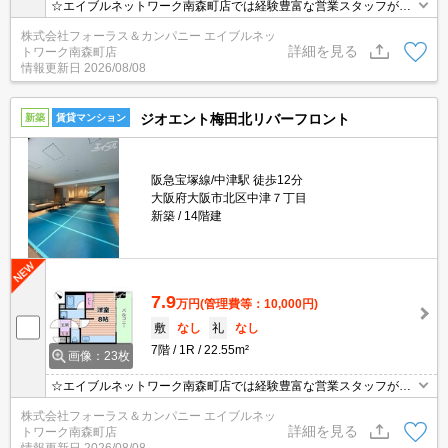
☆エイブルネットワーク南森町店では経験豊富な営業スタッフが多
数在籍しており、全力でサポートさせて頂きます☆ご希望の物件の
株式会社フォーラス＆カンパニー エイブルネッ
現地付近にて待ち合わせをさせていただきご内覧いただくサービス
詳細を見る
トワーク南森町店
や、主要駅までのお迎えサービスも実施中です☆詳しくは「エイブ
情報更新日
2026/08/08
ルネットワーク南森町店」０１２０－８２１－２６０にお気軽にお
問合せ下さい♪
ジオエント梅田北リバーフロント
新築
賃貸マンション
阪急宝塚線/中津駅 徒歩12分
大阪府大阪市北区中津７丁目
新築
14階建
7.9
万円
(管理費等：10,000円)
敷
なし
礼
なし
7階
1R
22.55m²
画像：23枚
☆エイブルネットワーク南森町店では経験豊富な営業スタッフが多
数在籍しており、全力でサポートさせて頂きます☆ご希望の物件の
株式会社フォーラス＆カンパニー エイブルネッ
現地付近にて待ち合わせをさせていただきご内覧いただくサービス
詳細を見る
トワーク南森町店
や、主要駅までのお迎えサービスも実施中です☆詳しくは「エイブ
情報更新日
2026/08/08