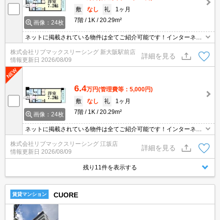
敷
なし
礼
1ヶ月
7階
1K
20.29m²
画像：24枚
ネットに掲載されている物件は全てご紹介可能です！インターネッ
ト無料★初期費用クレジット決済可★ペット飼育可（犬・猫）★弊
株式会社リブマックスリーシング 新大阪駅前店
社は天満橋駅前店、新大阪駅前店、梅田店、四ツ橋店ご希望の店舗
詳細を見る
情報更新日
2026/08/09
でご対応可能です★女性スタッフ・ベテランスタッフ在籍★内見代
行・写真撮影/動画撮影/WEB契約等来店不要でご契約可能です。
6.4
万円
(管理費等：5,000円)
敷
なし
礼
1ヶ月
7階
1K
20.29m²
画像：24枚
ネットに掲載されている物件は全てご紹介可能です！インターネッ
ト無料★初期費用クレジット決済可★ペット飼育可（犬・猫）★弊
株式会社リブマックスリーシング 江坂店
社は天満橋駅前店、新大阪駅前店、梅田店、四ツ橋店ご希望の店舗
詳細を見る
情報更新日
2026/08/09
でご対応可能です★女性スタッフ・ベテランスタッフ在籍★内見代
行・写真撮影/動画撮影/WEB契約等来店不要でご契約可能です。
残り11件を表示する
CUORE
賃貸マンション