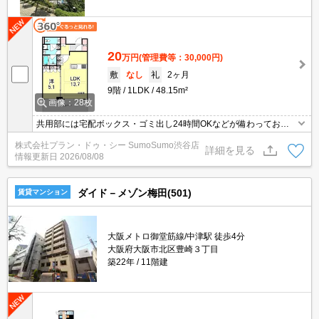
20
万円
(管理費等：30,000円)
敷
なし
礼
2ヶ月
9階
1LDK
48.15m²
画像：28枚
共用部には宅配ボックス・ゴミ出し24時間OKなどが備わっており
とても充実しています。室内設備は洗面化粧台・浴室乾燥機・食器
株式会社プラン・ドゥ・シー SumoSumo渋谷店
洗乾燥機などが揃っており、とても充実しています。収納はクロゼ
詳細を見る
情報更新日
2026/08/08
ット・シューズWICなど豊富なので、衣類や履き物の整理がしやす
く便利です。快適な通信速度でパソコンが使用できる光回線の物件
です。
ダイド－メゾン梅田(501)
賃貸マンション
大阪メトロ御堂筋線/中津駅 徒歩4分
大阪府大阪市北区豊崎３丁目
築22年
11階建