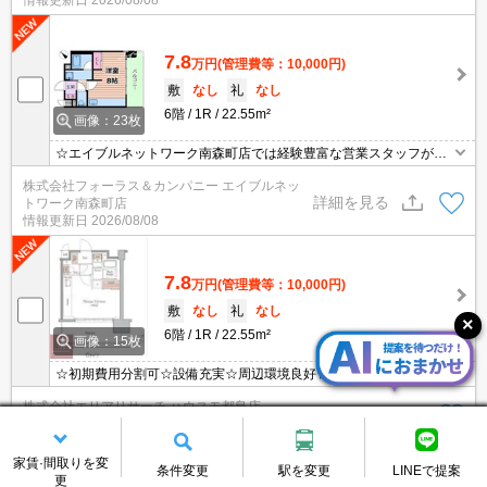
ルネットワーク南森町店」０１２０－８２１－２６０にお気軽にお
問合せ下さい♪
7.8
万円
(管理費等：10,000円)
敷
なし
礼
なし
6階
1R
22.55m²
画像：23枚
☆エイブルネットワーク南森町店では経験豊富な営業スタッフが多
数在籍しており、全力でサポートさせて頂きます☆ご希望の物件の
株式会社フォーラス＆カンパニー エイブルネッ
現地付近にて待ち合わせをさせていただきご内覧いただくサービス
詳細を見る
トワーク南森町店
や、主要駅までのお迎えサービスも実施中です☆詳しくは「エイブ
情報更新日
2026/08/08
ルネットワーク南森町店」０１２０－８２１－２６０にお気軽にお
問合せ下さい♪
7.8
万円
(管理費等：10,000円)
敷
なし
礼
なし
6階
1R
22.55m²
画像：15枚
☆初期費用分割可☆設備充実☆周辺環境良好☆3沿線利用可能☆
株式会社エリアリサーチ ハウスモ都島店
詳細を見る
情報更新日
2026/08/05
残り3件を表示する
家賃·間取りを変
条件変更
駅を変更
LINEで提案
更