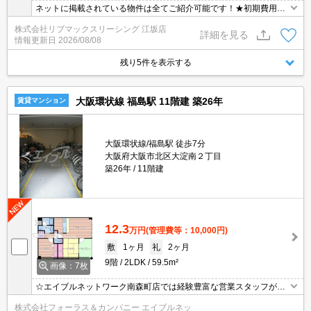
ネットに掲載されている物件は全てご紹介可能です！★初期費用ク
レジット決済可能★保証人不要★人気のエスリードシリーズ分譲マ
株式会社リブマックスリーシング 江坂店
ンション♪角部屋につき2面採光★
詳細を見る
情報更新日
2026/08/08
残り5件を表示する
大阪環状線 福島駅 11階建 築26年
賃貸マンション
大阪環状線/福島駅 徒歩7分
大阪府大阪市北区大淀南２丁目
築26年
11階建
12.3
万円
(管理費等：10,000円)
敷
1ヶ月
礼
2ヶ月
9階
2LDK
59.5m²
画像：7枚
☆エイブルネットワーク南森町店では経験豊富な営業スタッフが多
数在籍しており、全力でサポートさせて頂きます☆ご希望の物件の
株式会社フォーラス＆カンパニー エイブルネッ
現地付近にて待ち合わせをさせていただきご内覧いただくサービス