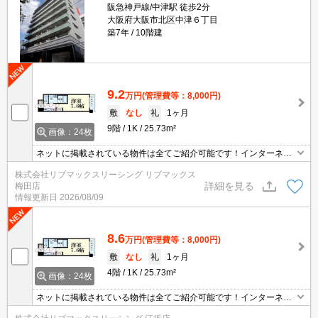
阪急神戸線/中津駅 徒歩2分
大阪府大阪市北区中津６丁目
築7年
10階建
9.2
万円
(管理費等：8,000円)
敷
なし
礼
1ヶ月
9階
1K
25.73m²
画像：24枚
ネットに掲載されている物件は全てご紹介可能です！インターネッ
ト無料★初期費用クレジット決済可★近隣にスーパー、コンビニ、
株式会社リブマックスリーシング リブマックス
ドラッグストアが揃っています★
詳細を見る
梅田店
情報更新日
2026/08/09
8.6
万円
(管理費等：8,000円)
敷
なし
礼
1ヶ月
4階
1K
25.73m²
画像：24枚
ネットに掲載されている物件は全てご紹介可能です！インターネッ
ト無料★初期費用クレジット決済可★近隣にスーパー、コンビニ、