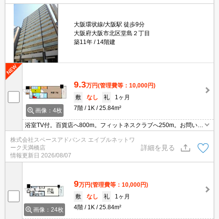
大阪環状線/大阪駅 徒歩9分
大阪府大阪市北区堂島２丁目
築11年
14階建
9.3
万円
(管理費等：10,000円)
敷
なし
礼
1ヶ月
7階
1K
25.84m²
画像：4枚
浴室TV付。百貨店へ800m。フィットネスクラブへ250m。お問い合
わせはエイブルネットワーク天満橋店まで☆彡06-4790-2228
株式会社スペースアドバンス エイブルネットワ
詳細を見る
ーク天満橋店
情報更新日
2026/08/07
9
万円
(管理費等：10,000円)
敷
なし
礼
1ヶ月
4階
1K
25.84m²
画像：24枚