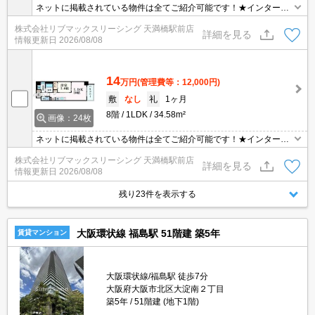
ネットに掲載されている物件は全てご紹介可能です！★インターネ
ット・Wi-Fi無料★初期費用クレジット決済可★床暖房、ミストサウ
株式会社リブマックスリーシング 天満橋駅前店
ナ等、設備も充実★敷地内にシェアサイクル（LUUP）あり★
詳細を見る
情報更新日
2026/08/08
14
万円
(管理費等：12,000円)
敷
なし
礼
1ヶ月
8階
1LDK
34.58m²
画像：24枚
ネットに掲載されている物件は全てご紹介可能です！★インターネ
ット・Wi-Fi無料★初期費用クレジット決済可能★ミストサウナ、浴
株式会社リブマックスリーシング 天満橋駅前店
室TV、床暖房等、充実の設備です♪設備充実の高級賃貸マンション
詳細を見る
情報更新日
2026/08/08
です♪
残り23件を表示する
大阪環状線 福島駅 51階建 築5年
賃貸マンション
大阪環状線/福島駅 徒歩7分
大阪府大阪市北区大淀南２丁目
築5年
51階建 (地下1階)