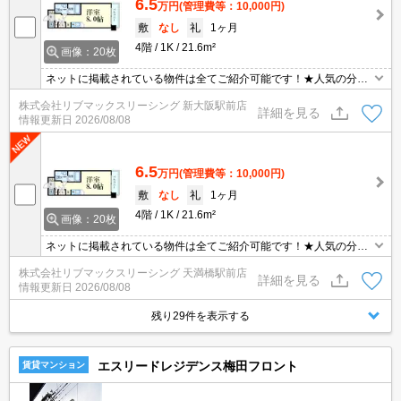
6.5
万円
(管理費等：10,000円)
敷
なし
礼
1ヶ月
4階
1K
21.6m²
画像：20枚
ネットに掲載されている物件は全てご紹介可能です！★人気の分譲
型マンション★インターネット無料★初期費用クレジット決済可能
株式会社リブマックスリーシング 新大阪駅前店
★弊社は天満橋駅前店、新大阪駅前店、梅田店、江坂店、四ツ橋店
詳細を見る
情報更新日
2026/08/08
ご希望の店舗でご対応可能です★女性スタッフ・ベテランスタッフ
在籍★内見代行・写真撮影/動画撮影/WEB契約等来店不要でご契約
可能です。
6.5
万円
(管理費等：10,000円)
敷
なし
礼
1ヶ月
4階
1K
21.6m²
画像：20枚
ネットに掲載されている物件は全てご紹介可能です！★人気の分譲
型マンション★インターネット無料★初期費用クレジット決済可能
株式会社リブマックスリーシング 天満橋駅前店
★弊社は天満橋駅前店、新大阪駅前店、梅田店、江坂店、四ツ橋店
詳細を見る
情報更新日
2026/08/08
ご希望の店舗でご対応可能です★女性スタッフ・ベテランスタッフ
在籍★内見代行・写真撮影/動画撮影/WEB契約等来店不要でご契約
残り29件を表示する
可能です。
エスリードレジデンス梅田フロント
賃貸マンション