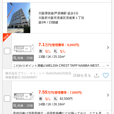
大阪環状線/芦原橋駅 徒歩1分
大阪府大阪市浪速区浪速東１丁目
築3年
15階建
7.1
万円
(管理費等：8,000円)
敷
なし
礼
なし
13階
1K
25.32m²
画像：20枚
こだわりポイント満載のMELDIA CREST TAPP NAMBA-WEST。フ
ァミリーマート 芦原橋駅前店まで徒歩3分と近場にコンビニがある
株式会社プラン・ドゥ・シー SumoSumo渋谷店
のもポイント。セキュリティ面は、オートロック・TVインターホン
詳細を見る
情報更新日
2026/08/07
など充実しているので安心して生活できます。
7.55
万円
(管理費等：7,000円)
敷
なし
礼
82,500円
14階
1K
26.16m²
画像：16枚
室内設備は洗面所独立・浴室乾燥機などが揃っており、とても充実