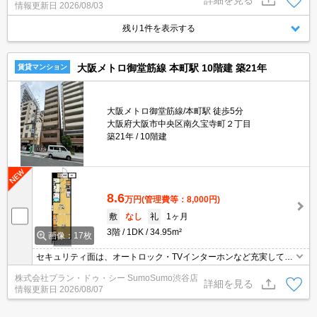
情報更新日
2026/08/03
どを備え付けているので安心して暮らせます。駐車場の空きがある
ので、他で駐車場を契約する必要がありません。風通しのよさが魅
残り1件を表示する
力の物件です。
大阪メトロ御堂筋線 本町駅 10階建 築21年
賃貸マンション
大阪メトロ御堂筋線/本町駅 徒歩5分
大阪府大阪市中央区南久宝寺町２丁目
築21年
10階建
8.6
万円
(管理費等：8,000円)
敷
なし
礼
1ヶ月
3階
1DK
34.95m²
画像：17枚
セキュリティ面は、オートロック・TVインターホンなど充実してい
るので、防犯対策もばっちりです。室内設備は洗面化粧台・浴室乾
株式会社プラン・ドゥ・シー SumoSumo渋谷店
燥機など充実した設備を備え付けています。収納はクロゼット・シ
詳細を見る
情報更新日
2026/08/07
ューズボックスなど豊富なので、衣類や履き物の整理がしやすく便
利です。共用部にはゴミ出し24時間OK・宅配ボックスなどが揃っ
ております。