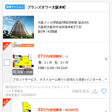
ブランズタワー大阪本町
賃貸マンション
大阪メトロ堺筋線/堺筋本町駅 徒歩3分
大阪府大阪市中央区南本町2丁目
築2年
42階建
27
万円
(管理費等：--)
敷
1ヶ月
礼
2ヶ月
23階
1LDK
54.31m²
画像：35枚
フロントサービス、ゲストルーム有り☆日当たり良好♪インターネッ
ト無料、ミストサウナ・浴室暖房付き！ お問合わせはエイブルネ
株式会社スペースアドバンス エイブルネットワ
ットワーク天満橋店まで☆彡 電話：06-4790-2228
詳細を見る
ーク天満橋店
情報更新日
2026/08/07
33
万円
(管理費等：40,000円)