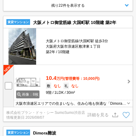
残り22件を表示する
大阪メトロ御堂筋線 大国町駅 10階建 築2年
賃貸マンション
大阪メトロ御堂筋線/大国町駅 徒歩3分
大阪府大阪市浪速区敷津東１丁目
築2年
10階建
10.4
万円
(管理費等：10,000円)
敷
なし
礼
なし
9階
1LDK
30m²
画像：8枚
大阪市浪速区エリアでの住まいなら、住み心地も快適な「Dimora難
波」はいかがでしょうか。近くにはファミリーマート 浪速敷津東店
株式会社プラン・ドゥ・シー SumoSumo渋谷店
(徒歩3分)がありちょっとした買い物に便利です。インターネット回
詳細を見る
情報更新日
2026/08/07
線がある物件です。こちらはエレベーター付きの物件です。
Dimora難波
賃貸マンション