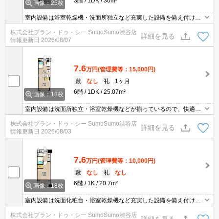
3階
1DK
30m²
画像：25枚
室内設備は浴室乾燥機・洗面所独立など充実した設備を備え付けて
います。セキュリティ面は、オートロック・TVインターホンなど充
株式会社プラン・ドゥ・シー SumoSumo渋谷店
実しているので、防犯対策もばっちりです。共用部には宅配ボック
詳細を見る
情報更新日
2026/08/07
ス・ゴミ出し24時間OKなどが揃っており、とても充実していま
す。こちらの物件はマンションです。2沿線利用可能な物件です。
7.6
万円
(管理費等：15,000円)
敷
なし
礼
1ヶ月
6階
1DK
25.07m²
画像：18枚
室内設備は洗面所独立・浴室乾燥機などが揃っているので、快適に
過ごしやすいお部屋になります。セキュリティ面は、TVインターホ
株式会社プラン・ドゥ・シー SumoSumo渋谷店
ン・オートロックなどを備え付けているので安心して暮らせます。
詳細を見る
情報更新日
2026/08/03
共用部には宅配ボックス・ゴミ出し24時間OKなどが揃っておりま
す。このマンションはバルコニー付きで、用途に合わせて活用でき
おすすめです。
7.6
万円
(管理費等：10,000円)
敷
なし
礼
なし
6階
1K
20.7m²
画像：18枚
室内設備は洗面化粧台・浴室乾燥機など充実した設備を備え付けて
います。共用部にはゴミ出し24時間OK・宅配ボックスなどが揃っ
株式会社プラン・ドゥ・シー SumoSumo渋谷店
ております。セキュリティ面は、TVインターホン・オートロックな
詳細を見る