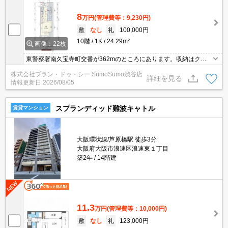
8
万円
(管理費等：9,230円)
敷
なし
礼
100,000円
10階
1K
24.29m²
画像：22枚
東警察署南久宝寺町交番が362mのところにあります。収納はクロ
ゼット・シューズボックスなど豊富なので、衣類や履き物の整理が
株式会社プラン・ドゥ・シー SumoSumo渋谷店
しやすく便利です。共用部にはゴミ出し24時間OK・宅配ボックス
詳細を見る
情報更新日
2026/08/05
などが揃っており、とても充実しています。お部屋の広さに合った
照明が付いています。
スプランディッド難波キャトル
賃貸マンション
大阪環状線/芦原橋駅 徒歩3分
大阪府大阪市浪速区浪速東１丁目
築2年
14階建
11.3
万円
(管理費等：10,000円)
敷
なし
礼
123,000円