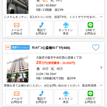
敷
なし
礼
24万
1LDK
40.89m²
5階
13階建 築13年
システムキッチン。3口ガスコンロ付。浴室TV付。ミストサウナ付きの浴
室です。
メールで
電話で
オンライン
LINEで
お問合せ
お問合せ
来店
お問合せ
ｻﾝﾒｿﾞﾝ心斎橋ｾﾚﾌﾞﾘﾃ(406)
PR
賃貸マンション
大阪府大阪市中央区西心斎橋１丁目
20
万円
(管理費等：20,000円)
敷
20万
礼
40万
1LDK
56.25m²
4階
18階建(地下2階) 築20年
実物を見てお確かめください。ぜひお問い合わせください!。退去時清掃費
77,000円。保証会社加入要(月額総支払額の60%)。
メールで
電話で
オンライン
LINEで
お問合せ
お問合せ
来店
お問合せ