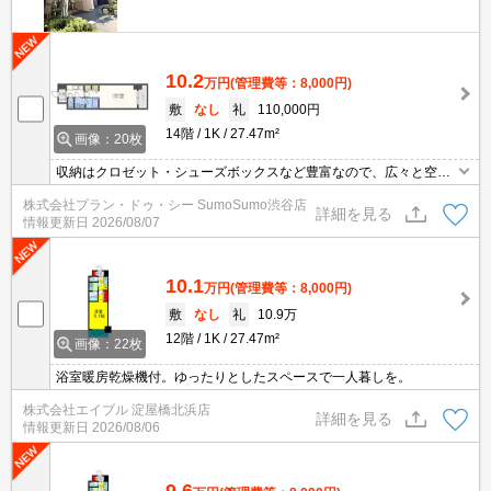
10.2
万円
(管理費等：8,000円)
敷
なし
礼
110,000円
14階
1K
27.47m²
画像：20枚
収納はクロゼット・シューズボックスなど豊富なので、広々と空間
を利用することも可能です。セキュリティ面は、TVインターホン・
株式会社プラン・ドゥ・シー SumoSumo渋谷店
オートロックなどを備え付けているので安心して暮らせます。室内
詳細を見る
情報更新日
2026/08/07
設備は洗面所独立・浴室乾燥機などが揃っているので、快適に過ご
しやすいお部屋になります。
10.1
万円
(管理費等：8,000円)
敷
なし
礼
10.9万
12階
1K
27.47m²
画像：22枚
浴室暖房乾燥機付。ゆったりとしたスペースで一人暮しを。
株式会社エイブル 淀屋橋北浜店
詳細を見る
情報更新日
2026/08/06
9.6