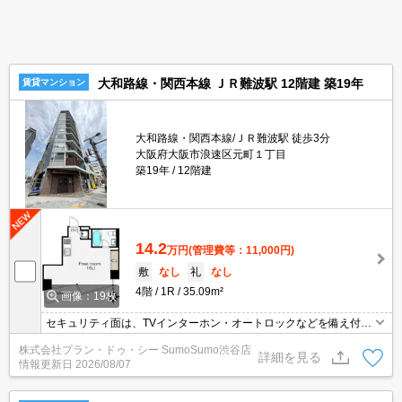
大和路線・関西本線 ＪＲ難波駅 12階建 築19年
賃貸マンション
大和路線・関西本線/ＪＲ難波駅 徒歩3分
大阪府大阪市浪速区元町１丁目
築19年
12階建
14.2
万円
(管理費等：11,000円)
敷
なし
礼
なし
4階
1R
35.09m²
画像：19枚
セキュリティ面は、TVインターホン・オートロックなどを備え付け
ているので安心して暮らせます。共用部にはゴミ出し24時間OK・
株式会社プラン・ドゥ・シー SumoSumo渋谷店
宅配ボックスなどが揃っており、とても充実しています。こだわり
詳細を見る
情報更新日
2026/08/07
派の方の要望としても多い、洗面化粧台のある物件です。簡単に温
度管理できるエアコン付きのマンション。閑静な住宅地にあるマン
ションです。