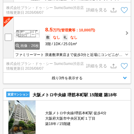
国町店まで徒歩5分です。収納はクロゼット・シューズボックスな
株式会社プラン・ドゥ・シー SumoSumo渋谷店
ど豊富なので、衣類や履き物の整理がしやすく便利です。10階建て
詳細を見る
情報更新日
2026/08/07
で、街並みに溶け込んだ落ち着いた建物。
8.5
万円
(管理費等：10,000円)
敷
なし
礼
なし
3階
1DK
25.01m²
画像：26枚
ファミリーマート 浪速敷津東店まで徒歩3分と近場にコンビニがあ
るのもポイント。収納はクロゼット・シューズボックスなど豊富な
株式会社プラン・ドゥ・シー SumoSumo渋谷店
ので、衣類や履き物の整理がしやすく便利です。セキュリティ面
詳細を見る
情報更新日
2026/08/07
は、TVインターホン・オートロックなど充実しているので、防犯対
策もばっちりです。
残り3件を表示する
大阪メトロ中央線 堺筋本町駅 15階建 築18年
賃貸マンション
大阪メトロ中央線/堺筋本町駅 徒歩4分
大阪府大阪市中央区瓦町１丁目
築18年
15階建