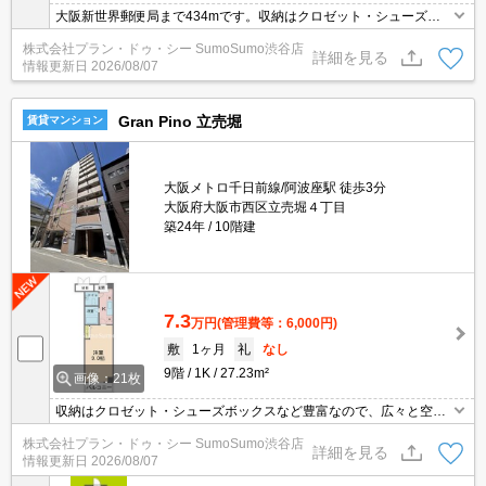
大阪新世界郵便局まで434mです。収納はクロゼット・シューズボ
ックスなど豊富なので、広々と空間を利用することも可能です。セ
株式会社プラン・ドゥ・シー SumoSumo渋谷店
キュリティ面は、TVインターホン・オートロックなどを設置してい
詳細を見る
情報更新日
2026/08/07
るので安全面でも優れております。エレベーター付き物件です。
Gran Pino 立売堀
賃貸マンション
大阪メトロ千日前線/阿波座駅 徒歩3分
大阪府大阪市西区立売堀４丁目
築24年
10階建
7.3
万円
(管理費等：6,000円)
敷
1ヶ月
礼
なし
9階
1K
27.23m²
画像：21枚
収納はクロゼット・シューズボックスなど豊富なので、広々と空間
を利用することも可能です。化粧品や洗面道具といった小物をまと
株式会社プラン・ドゥ・シー SumoSumo渋谷店
めて収納できる洗面化粧台が付いております。共用部には宅配ボッ
詳細を見る
情報更新日
2026/08/07
クス・ゴミ出し24時間OKなど様々な設備やサービスが揃っている
ので便利です。この物件はバルコニー付きです。10階建ての物件で