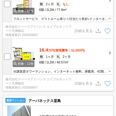
敷
2ヶ月
礼
なし
6階
2LDK
77.9m²
画像：10枚
フロントサービス、ゲストルーム有り☆日当たり良好♪インターネッ
ト無料、ミストサウナ・浴室暖房付き！ お問合わせはエイブルネ
株式会社スペースアドバンス エイブルネットワ
ットワーク天満橋店まで☆彡 電話：06-4790-2228
詳細を見る
ーク天満橋店
情報更新日
2026/08/02
16.4
万円
(管理費等：32,000円)
敷
1ヶ月
礼
2ヶ月
8階
1LDK
40.57m²
画像：12枚
分譲賃貸タワーマンション。インターネット無料。床暖房。42階に
はスカイテラス・バー・ラウンジ♪お問合わせはエイブルネットワー
株式会社スペースアドバンス エイブルネットワ
ク天満橋店まで☆彡06-4790-2228☆彡
詳細を見る
ーク天満橋店
情報更新日
2026/08/07
アーバネックス堂島
賃貸マンション