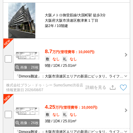
大阪メトロ御堂筋線/大国町駅 徒歩3分
大阪府大阪市浪速区敷津東１丁目
築2年
10階建
8.7
万円
(管理費等：10,000円)
敷
なし
礼
なし
9階
1DK
25.01m²
画像：26枚
「Dimora難波」：大阪市浪速区エリアの新居にピッタリ。ライフ大
国町店まで徒歩5分です。収納はクロゼット・シューズボックスな
株式会社プラン・ドゥ・シー SumoSumo渋谷店
ど豊富なので、衣類や履き物の整理がしやすく便利です。10階建て
詳細を見る
情報更新日
2026/08/07
で、街並みに溶け込んだ落ち着いた建物。
4.25
万円
(管理費等：10,000円)
敷
なし
礼
なし
3階
1DK
25.01m²
画像：26枚
「Dimora難波」：大阪市浪速区エリアの新居にピッタリ。ライフ大