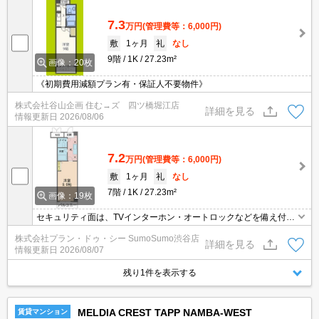
す。
7.3
万円
(管理費等：6,000円)
敷
1ヶ月
礼
なし
9階
1K
27.23m²
画像：20枚
《初期費用減額プラン有・保証人不要物件》
株式会社谷山企画 住む→ズ 四ツ橋堀江店
詳細を見る
情報更新日
2026/08/06
7.2
万円
(管理費等：6,000円)
敷
1ヶ月
礼
なし
7階
1K
27.23m²
画像：19枚
セキュリティ面は、TVインターホン・オートロックなどを備え付け
ているので安心して暮らせます。好条件のひとつの洗面化粧台は、
株式会社プラン・ドゥ・シー SumoSumo渋谷店
使い勝手が良いです。共用部には宅配ボックス・ゴミ出し24時間O
詳細を見る
情報更新日
2026/08/07
Kなどが揃っております。収納はシューズボックス・クロゼットな
ど豊富なので、衣類や履き物の整理がしやすく便利です。駐輪場付
残り1件を表示する
きの物件です。
MELDIA CREST TAPP NAMBA-WEST
賃貸マンション