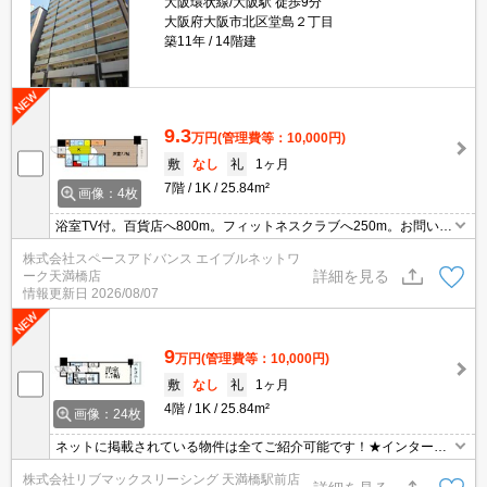
大阪環状線/大阪駅 徒歩9分
大阪府大阪市北区堂島２丁目
築11年
14階建
9.3
万円
(管理費等：10,000円)
敷
なし
礼
1ヶ月
7階
1K
25.84m²
画像：4枚
浴室TV付。百貨店へ800m。フィットネスクラブへ250m。お問い合
わせはエイブルネットワーク天満橋店まで☆彡06-4790-2228
株式会社スペースアドバンス エイブルネットワ
詳細を見る
ーク天満橋店
情報更新日
2026/08/07
9
万円
(管理費等：10,000円)
敷
なし
礼
1ヶ月
4階
1K
25.84m²
画像：24枚
ネットに掲載されている物件は全てご紹介可能です！★インターネ
ット・Wi-Fi無料★初期費用クレジット決済可★床暖房、ミストサウ
株式会社リブマックスリーシング 天満橋駅前店
ナ等、設備も充実★敷地内にシェアサイクル（LUUP）あり★