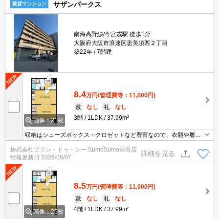
サザンパークス
賃貸マンション
南海高野線/今宮戎駅 徒歩1分
大阪府大阪市浪速区恵美須西２丁目
築22年
7階建
8.4
万円
(管理費等：11,000円)
敷
なし
礼
なし
3階
1LDK
37.99m²
画像：21枚
収納はシューズボックス・クロゼットなど豊富なので、衣類や履き
物の整理がしやすく便利です。セキュリティ面は、TVインターホ
株式会社プラン・ドゥ・シー SumoSumo渋谷店
ン・オートロックなど充実しているので安心して生活できます。収
詳細を見る
情報更新日
2026/08/07
納も魅力、こだわり派のあなたに独立した洗面所の物件はいかがで
しょうか。風通しが良好なお部屋でさわやかな新生活を始めません
か。
8.5
万円
(管理費等：11,000円)
敷
なし
礼
なし
4階
1LDK
37.99m²
画像：26枚