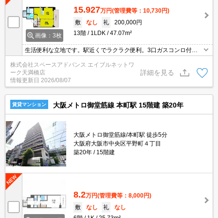
15.927
万円
(管理費等：10,730円)
敷
なし
礼
200,000円
13階
1LDK
47.07m²
画像：3枚
生活便利な立地です。駅近くでラクラク便利。3口ガスコンロ付で
料理好きな方にもおすすめ！お問い合わせはエイブルネットワーク
株式会社スペースアドバンス エイブルネットワ
天満橋店06-4790-2228
詳細を見る
ーク天満橋店
情報更新日
2026/08/07
大阪メトロ御堂筋線 本町駅 15階建 築20年
賃貸マンション
大阪メトロ御堂筋線/本町駅 徒歩5分
大阪府大阪市中央区平野町４丁目
築20年
15階建
8.2
万円
(管理費等：8,000円)
敷
なし
礼
なし
6階
1K
25.73m²