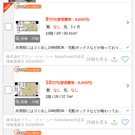
9
万円
(管理費等：8,000円)
敷
なし
礼
1ヶ月
10階
1R
30.41m²
画像：29枚
共用部にはゴミ出し24時間OK・宅配ボックスなどが揃っており、
とても充実しています。室内設備は洗面所独立・浴室乾燥機など大
株式会社プラン・ドゥ・シー SumoSumo渋谷店
変充実しております。セキュリティ面は、オートロック・TVインタ
詳細を見る
情報更新日
2026/08/07
ーホンなどを備え付けているので安心して暮らせます。角部屋は2
面に窓が配置されているため、複数の方角から日光を採り入れるこ
とができます。
10
万円
(管理費等：8,000円)
敷
なし
礼
なし
2階
1R
37.7m²
画像：24枚
共用部にはゴミ出し24時間OK・宅配ボックスなどが備わっており
とても充実しています。室内設備は洗面所独立・浴室乾燥機など豊
株式会社プラン・ドゥ・シー SumoSumo渋谷店
富に揃っており、過ごしやすいお部屋になっております。セキュリ
詳細を見る
情報更新日
2026/08/04
ティ面は、TVインターホン・オートロックなど充実しているので、
防犯対策もばっちりです。BS・CSは様々な番組が視聴でき、娯楽
も充実します。