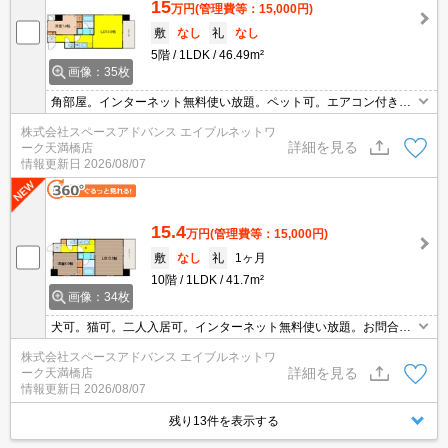
15
万円
(管理費等：15,000円)
敷
なし
礼
なし
5階
1LDK
46.49m²
画像：35枚
角部屋。インターネット無料使い放題。ペット可。エアコン付き☆
お問合せはエイブルネットワーク天満橋まで☆彡06-4790-2228
株式会社スペースアドバンス エイブルネットワ
詳細を見る
ーク天満橋店
情報更新日
2026/08/07
15.4
万円
(管理費等：15,000円)
敷
なし
礼
1ヶ月
10階
1LDK
41.7m²
画像：34枚
犬可。猫可。二人入居可。インターネット無料使い放題。お問合せ
はエイブルネットワーク天満橋店まで06-4790-2228
株式会社スペースアドバンス エイブルネットワ
詳細を見る
ーク天満橋店
情報更新日
2026/08/07
残り13件を表示する