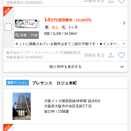
詳細を見る
情報更新日
2026/08/03
14
万円
(管理費等：12,000円)
敷
なし
礼
1ヶ月
8階
1LDK
34.58m²
画像：24枚
ネットに掲載されている物件は全てご紹介可能です！★インターネ
ット・Wi-Fi無料★初期費用クレジット決済可能★ミストサウナ、浴
株式会社リブマックスリーシング 天満橋駅前店
室TV、床暖房等、充実の設備です♪設備充実の高級賃貸マンション
詳細を見る
情報更新日
2026/08/03
です♪
残り36件を表示する
プレサンス ロジェ本町
賃貸マンション
大阪メトロ御堂筋線/本町駅 徒歩6分
大阪府大阪市中央区瓦町2丁目
築13年
15階建