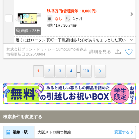
9.3
万円
(管理費等：8,000円)
敷
なし
礼
1ヶ月
4階
1R
30.74m²
画像：23枚
近くにはローソン 瓦町一丁目店(徒歩1分)がありちょっとした買い物
に便利です。収納はシューズボックス・クロゼットなど豊富なの
株式会社プラン・ドゥ・シー SumoSumo渋谷店
で、衣類や履き物の整理がしやすく便利です。快適な暮らしを送る
詳細を見る
情報更新日
2026/08/04
ためのエアコンが設置されている物件となっています。
1
2
3
4
110
…
検索条件を変更する
大阪メトロ四つ橋線
変更する
沿線・駅