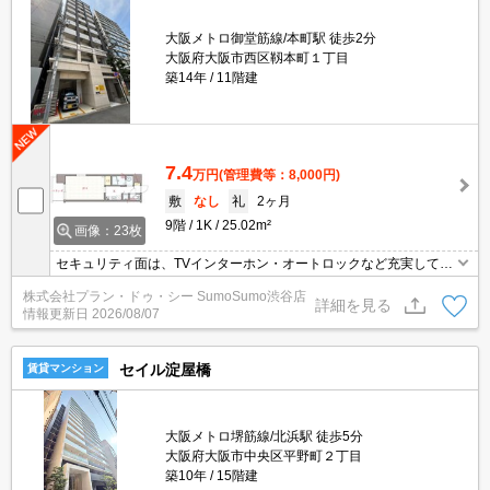
大阪メトロ御堂筋線/本町駅 徒歩2分
大阪府大阪市西区靱本町１丁目
築14年
11階建
7.4
万円
(管理費等：8,000円)
敷
なし
礼
2ヶ月
9階
1K
25.02m²
画像：23枚
セキュリティ面は、TVインターホン・オートロックなど充実してい
るので、防犯対策もばっちりです。共用部にはゴミ出し24時間O
株式会社プラン・ドゥ・シー SumoSumo渋谷店
K・宅配ボックスなどが揃っております。室内設備は浴室乾燥機・
詳細を見る
情報更新日
2026/08/07
洗面化粧台などが揃っているので、快適に過ごしやすいお部屋にな
ります。近隣には駐車場もあり、近くに駐車できる安心感がありま
す。
セイル淀屋橋
賃貸マンション
大阪メトロ堺筋線/北浜駅 徒歩5分
大阪府大阪市中央区平野町２丁目
築10年
15階建