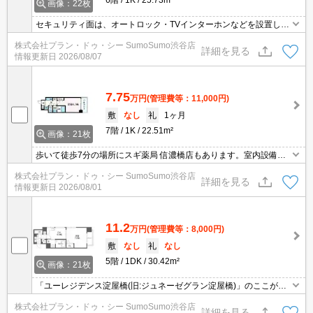
画像：22枚
セキュリティ面は、オートロック・TVインターホンなどを設置して
いるので安全面でも優れております。収納はクロゼット・シューズ
株式会社プラン・ドゥ・シー SumoSumo渋谷店
ボックスなど豊富なので、広々と空間を利用することも可能です。
詳細を見る
情報更新日
2026/08/07
室内設備は洗面化粧台・浴室乾燥機などが揃っており、とても充実
しています。15階建てで街並みにも馴染んだ物件です。
7.75
万円
(管理費等：11,000円)
敷
なし
礼
1ヶ月
7階
1K
22.51m²
画像：21枚
歩いて徒歩7分の場所にスギ薬局 信濃橋店もあります。室内設備は
浴室乾燥機・洗面所独立など充実した設備を備え付けています。セ
株式会社プラン・ドゥ・シー SumoSumo渋谷店
キュリティ面は、オートロック・TVインターホンなどを備え付けて
詳細を見る
情報更新日
2026/08/01
いるので安心して暮らせます。こちらの物件にはエレベーターが付
いています。
11.2
万円
(管理費等：8,000円)
敷
なし
礼
なし
5階
1DK
30.42m²
画像：21枚
「ユーレジデンス淀屋橋(旧:ジュネーゼグラン淀屋橋)」のここがイ
チオシ。近くにはセブンイレブン 大阪淡路町4丁目店(徒歩4分)があ
株式会社プラン・ドゥ・シー SumoSumo渋谷店
りちょっとした買い物に便利です。セキュリティ面は、TVインター
詳細を見る