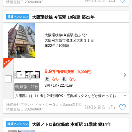
情報更新日
2026/08/07
ホン・オートロックなど充実しているので安心して生活できます。
こちらは駐輪場付きの物件です。
大阪環状線 今宮駅 10階建 築22年
賃貸マンション
大阪環状線/今宮駅 徒歩5分
大阪府大阪市浪速区大国３丁目
築22年
10階建
5.9
万円
(管理費等：9,000円)
敷
なし
礼
なし
3階
1K
22.41m²
画像：21枚
共用部にはゴミ出し24時間OK・宅配ボックスなどが備わっており
とても充実しています。エントランスと玄関の2つのロックで守ら
株式会社プラン・ドゥ・シー SumoSumo渋谷店
れているので安全面に優れているオートロック機能があります。収
詳細を見る
情報更新日
2026/08/07
納はシューズボックス・クロゼットなどが備え付けられているの
で、衣類や日用品の収納に重宝します。駐輪場付きの物件です。
大阪メトロ御堂筋線 本町駅 11階建 築14年
賃貸マンション