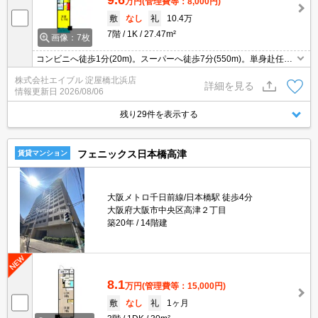
万円
(管理費等：8,000円)
敷
なし
礼
10.4万
7階
1K
27.47m²
画像：7枚
コンビニへ徒歩1分(20m)。スーパーへ徒歩7分(550m)。単身赴任の
方にオススメ。
株式会社エイブル 淀屋橋北浜店
詳細を見る
情報更新日
2026/08/06
残り29件を表示する
フェニックス日本橋高津
賃貸マンション
大阪メトロ千日前線/日本橋駅 徒歩4分
大阪府大阪市中央区高津２丁目
築20年
14階建
8.1
万円
(管理費等：15,000円)
敷
なし
礼
1ヶ月