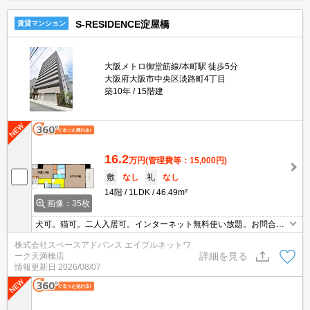
S-RESIDENCE淀屋橋
賃貸マンション
大阪メトロ御堂筋線/本町駅 徒歩5分
大阪府大阪市中央区淡路町4丁目
築10年
15階建
16.2
万円
(管理費等：15,000円)
敷
なし
礼
なし
14階
1LDK
46.49m²
画像：35枚
犬可。猫可。二人入居可。インターネット無料使い放題。お問合せ
はエイブルネットワーク天満橋店まで06-4790-2228
株式会社スペースアドバンス エイブルネットワ
詳細を見る
ーク天満橋店
情報更新日
2026/08/07