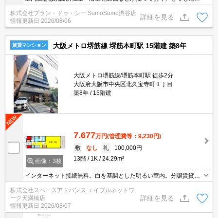
しています。セキュリティ面は、オートロック・TVインターホンな
株式会社プラン・ドゥ・シー SumoSumo渋谷店
ど充実しているので安心して生活できます。共用部には宅配ボック
詳細を見る
情報更新日
2026/08/06
ス・ゴミ出し24時間OKなどが揃っております。収納はシューズボ
ックス・クロゼットなど豊富なので、衣類や履き物の整理がしやす
く便利です。
大阪メトロ堺筋線 堺筋本町駅 15階建 築8年
賃貸マンション
大阪メトロ堺筋線/堺筋本町駅 徒歩2分
大阪府大阪市中央区北久宝寺町１丁目
築8年
15階建
7.677
万円
(管理費等：9,230円)
敷
なし
礼
100,000円
13階
1K
24.29m²
画像：3枚
インターネット接続無料。白を基調とした明るい室内。分譲賃貸。
充実の設備！お問い合わせはエイブルネットワーク天満橋店まで！
株式会社スペースアドバンス エイブルネットワ
06-4790-2228
詳細を見る
ーク天満橋店
情報更新日
2026/08/07