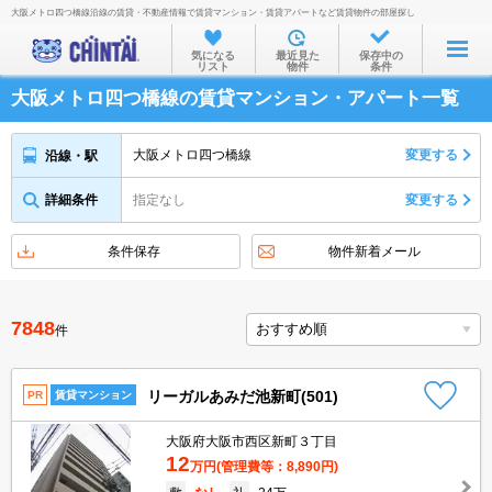
大阪メトロ四つ橋線沿線の賃貸・不動産情報で賃貸マンション・賃貸アパートなど賃貸物件の部屋探し
お部屋を探す
気になる
最近見た
保存中の
リスト
物件
条件
沿線・駅から
大阪メトロ四つ橋線の賃貸マンション・アパート一覧
住所から
家賃相場から
大阪メトロ四つ橋線
変更する
沿線・駅
通勤通学時間から
詳細条件
指定なし
変更する
物件特集から
条件保存
物件新着メール
不動産会社から
TOP
7848
件
リーガルあみだ池新町(501)
PR
賃貸マンション
大阪府大阪市西区新町３丁目
12
万円
(管理費等：8,890円)