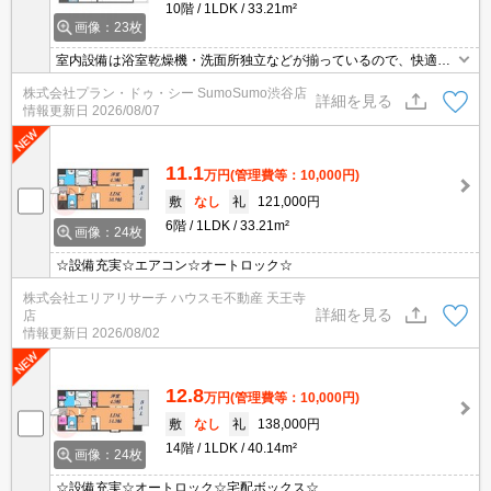
10階
1LDK
33.21m²
画像：23枚
室内設備は浴室乾燥機・洗面所独立などが揃っているので、快適に
過ごしやすいお部屋になります。セキュリティ面は、TVインターホ
株式会社プラン・ドゥ・シー SumoSumo渋谷店
ン・オートロックなど充実しているので安心して生活できます。共
詳細を見る
情報更新日
2026/08/07
用部には宅配ボックス・ゴミ出し24時間OKなどが揃っており、と
ても充実しています。物件は通風良好な空間です。
11.1
万円
(管理費等：10,000円)
敷
なし
礼
121,000円
6階
1LDK
33.21m²
画像：24枚
☆設備充実☆エアコン☆オートロック☆
株式会社エリアリサーチ ハウスモ不動産 天王寺
詳細を見る
店
情報更新日
2026/08/02
12.8
万円
(管理費等：10,000円)
敷
なし
礼
138,000円
14階
1LDK
40.14m²
画像：24枚
☆設備充実☆オートロック☆宅配ボックス☆