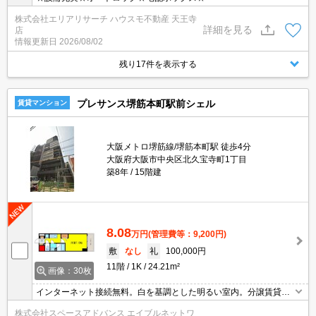
株式会社エリアリサーチ ハウスモ不動産 天王寺
詳細を見る
店
情報更新日
2026/08/02
残り17件を表示する
プレサンス堺筋本町駅前シェル
賃貸マンション
大阪メトロ堺筋線/堺筋本町駅 徒歩4分
大阪府大阪市中央区北久宝寺町1丁目
築8年
15階建
8.08
万円
(管理費等：9,200円)
敷
なし
礼
100,000円
11階
1K
24.21m²
画像：30枚
インターネット接続無料。白を基調とした明るい室内。分譲賃貸。
☆彡お問い合わせはエイブルネットワーク天満橋店まで☆彡TEL06-
株式会社スペースアドバンス エイブルネットワ
4790-2228まで☆彡