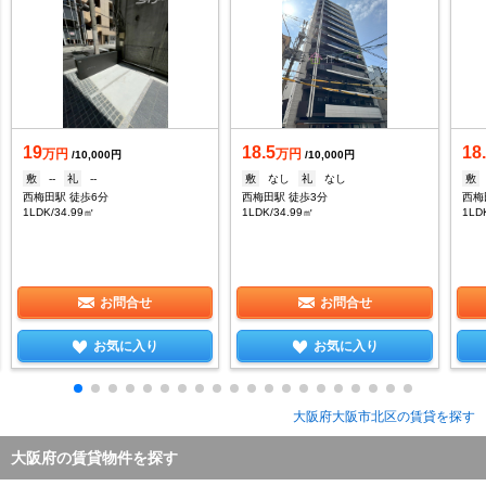
19
18.5
18
万円
万円
/10,000円
/10,000円
敷
--
礼
--
敷
なし
礼
なし
敷
西梅田駅 徒歩6分
西梅田駅 徒歩3分
西梅
1LDK/34.99㎡
1LDK/34.99㎡
1LD
お問合せ
お問合せ
お気に入り
お気に入り
大阪府大阪市北区の賃貸を探す
大阪府の賃貸物件を探す