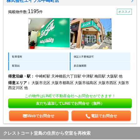
株式会社エイブル中崎町店
1195
掲載物件数:
件
オススメ
駐車場有
保証人不要相談可
駅直結
多店舗展開
得意沿線・駅：
中崎町駅 天神橋筋六丁目駅 中津駅 梅田駅 大阪駅 他
得意エリア：
大阪市北区 大阪市都島区 大阪市福島区 大阪市西区 大阪市
西淀川区 他
この物件はLINEで不動産会社へお問合せができます！
友だち追加してLINEでお問合せ（無料）
Webでお問合せ
電話でお問合せ
クレストコート堂島の住所から空室を再検索