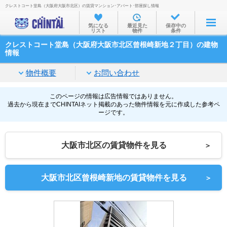
クレストコート堂島（大阪府大阪市北区）の賃貸マンション･アパート･部屋探し情報
お部屋を探す
気になる
最近見た
保存中の
リスト
物件
条件
沿線・駅から
クレストコート堂島（大阪府大阪市北区曾根崎新地２丁目）の建物
住所から
情報
家賃相場から
物件概要
お問い合わせ
通勤通学時間から
このページの情報は広告情報ではありません。
過去から現在までCHINTAIネット掲載のあった物件情報を元に作成した参考ペ
物件特集から
ージです。
不動産会社から
大阪市北区の賃貸物件を見る
＞
TOP
大阪市北区曾根崎新地の賃貸物件を見る
＞