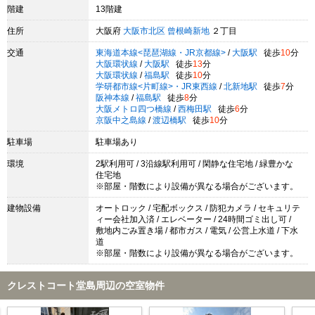
階建
13階建
住所
大阪府
大阪市北区
曾根崎新地
２丁目
交通
東海道本線<琵琶湖線・JR京都線>
/
大阪駅
徒歩
10
分
大阪環状線
/
大阪駅
徒歩
13
分
大阪環状線
/
福島駅
徒歩
10
分
学研都市線<片町線>・JR東西線
/
北新地駅
徒歩
7
分
阪神本線
/
福島駅
徒歩
8
分
大阪メトロ四つ橋線
/
西梅田駅
徒歩
6
分
京阪中之島線
/
渡辺橋駅
徒歩
10
分
駐車場
駐車場あり
環境
2駅利用可 / 3沿線駅利用可 / 閑静な住宅地 / 緑豊かな
住宅地
※部屋・階数により設備が異なる場合がございます。
建物設備
オートロック / 宅配ボックス / 防犯カメラ / セキュリテ
ィー会社加入済 / エレベーター / 24時間ゴミ出し可 /
敷地内ごみ置き場 / 都市ガス / 電気 / 公営上水道 / 下水
道
※部屋・階数により設備が異なる場合がございます。
クレストコート堂島周辺の空室物件