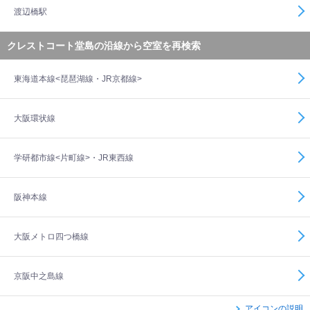
渡辺橋駅
クレストコート堂島の沿線から空室を再検索
東海道本線<琵琶湖線・JR京都線>
大阪環状線
学研都市線<片町線>・JR東西線
阪神本線
大阪メトロ四つ橋線
京阪中之島線
アイコンの説明